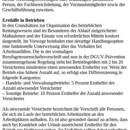
Person, der Fachbereichsleitung, der Vorstandsmitglieder sowie der
Geschäftsführung zuweisen.
Ersthilfe in Betrieben
In den Grundsätzen zur Organisation des betrieblichen
Rettungswesens sind im Besonderen der Ablauf zielgerichteter
Maßnahmen und der Einsatz von erforderlichen Mitteln konkret
dargestellt. Im Vorwege beinhaltet eine derartige Handlungsoption
eine funktionelle Unterweisung über das Verhalten bei
Arbeitsunfällen. Die in der vormaligen
Berufsgenossenschaftsvorschrift und nun in der DGUV-Prävention
zusammengefasste Regelung sieht bei Betriebsgrößen mit 2 bis 20
Versicherten mindestens einen anwesenden Ersthelfer vor. Weist der
Betrieb eine höhere Anzahl auf, so erfolgt eine Differenzierung in
folgende Kategorien:
– Handels- und Verwaltungsbetriebe: 5 Prozent Ersthelfer der
Anzahl anwesender Versicherter
– Sonstige Betriebe: 10 Prozent Ersthelfer der Anzahl anwesender
Versicherter
Als anwesende Versicherte bezeichnet die Vorschrift alle Personen,
die sich im Laufe der betrieblichen Arbeitszeiten an den
Arbeitsplätzen aufhalten. Es ist also gesondert darauf zu achten, dass
auch bei Krankheit oder Urlaub ausreichend Ersthelfer für den
Betrieb zur Verfügung stehen. Im Verhältnis sollten daher unbedingt