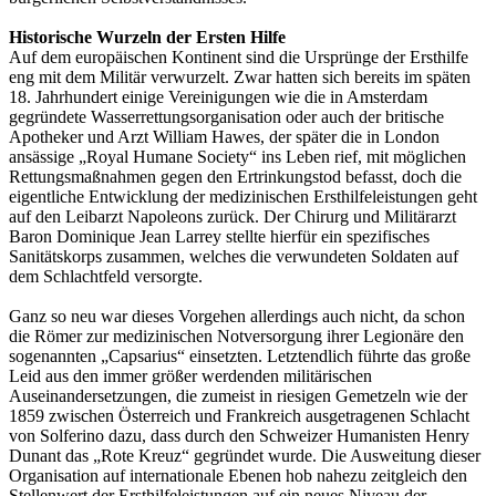
Historische Wurzeln der Ersten Hilfe
Auf dem europäischen Kontinent sind die Ursprünge der Ersthilfe
eng mit dem Militär verwurzelt. Zwar hatten sich bereits im späten
18. Jahrhundert einige Vereinigungen wie die in Amsterdam
gegründete Wasserrettungsorganisation oder auch der britische
Apotheker und Arzt William Hawes, der später die in London
ansässige „Royal Humane Society“ ins Leben rief, mit möglichen
Rettungsmaßnahmen gegen den Ertrinkungstod befasst, doch die
eigentliche Entwicklung der medizinischen Ersthilfeleistungen geht
auf den Leibarzt Napoleons zurück. Der Chirurg und Militärarzt
Baron Dominique Jean Larrey stellte hierfür ein spezifisches
Sanitätskorps zusammen, welches die verwundeten Soldaten auf
dem Schlachtfeld versorgte.
Ganz so neu war dieses Vorgehen allerdings auch nicht, da schon
die Römer zur medizinischen Notversorgung ihrer Legionäre den
sogenannten „Capsarius“ einsetzten. Letztendlich führte das große
Leid aus den immer größer werdenden militärischen
Auseinandersetzungen, die zumeist in riesigen Gemetzeln wie der
1859 zwischen Österreich und Frankreich ausgetragenen Schlacht
von Solferino dazu, dass durch den Schweizer Humanisten Henry
Dunant das „Rote Kreuz“ gegründet wurde. Die Ausweitung dieser
Organisation auf internationale Ebenen hob nahezu zeitgleich den
Stellenwert der Ersthilfeleistungen auf ein neues Niveau der