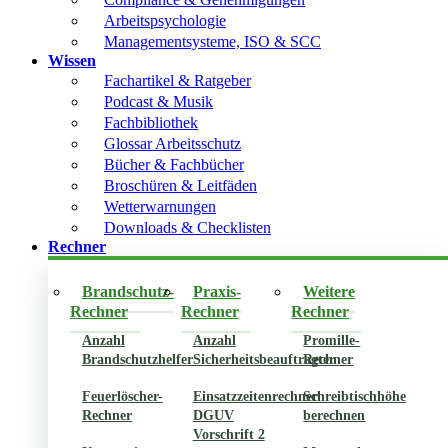
Arbeitspsychologie
Managementsysteme, ISO & SCC
Wissen
Fachartikel & Ratgeber
Podcast & Musik
Fachbibliothek
Glossar Arbeitsschutz
Bücher & Fachbücher
Broschüren & Leitfäden
Wetterwarnungen
Downloads & Checklisten
Rechner
Brandschutz-
Praxis-
Weitere
Rechner
Rechner
Rechner
Anzahl
Anzahl
Promille-
Brandschutzhelfer
Sicherheitsbeauftragter
Rechner
Feuerlöscher-
Einsatzzeitenrechner
Schreibtischhöhe
Rechner
DGUV
berechnen
Vorschrift 2