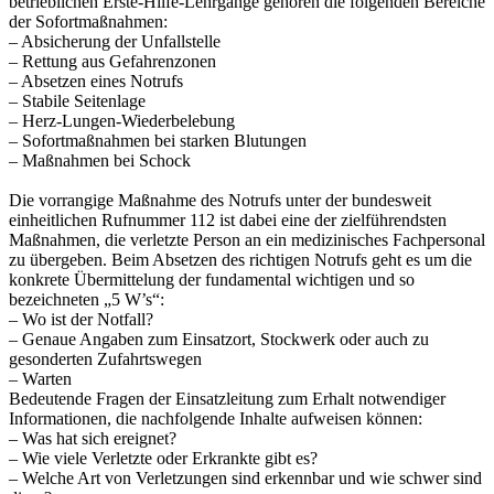
betrieblichen Erste-Hilfe-Lehrgänge gehören die folgenden Bereiche
der Sofortmaßnahmen:
– Absicherung der Unfallstelle
– Rettung aus Gefahrenzonen
– Absetzen eines Notrufs
– Stabile Seitenlage
– Herz-Lungen-Wiederbelebung
– Sofortmaßnahmen bei starken Blutungen
– Maßnahmen bei Schock
Die vorrangige Maßnahme des Notrufs unter der bundesweit
einheitlichen Rufnummer 112 ist dabei eine der zielführendsten
Maßnahmen, die verletzte Person an ein medizinisches Fachpersonal
zu übergeben. Beim Absetzen des richtigen Notrufs geht es um die
konkrete Übermittelung der fundamental wichtigen und so
bezeichneten „5 W’s“:
– Wo ist der Notfall?
– Genaue Angaben zum Einsatzort, Stockwerk oder auch zu
gesonderten Zufahrtswegen
– Warten
Bedeutende Fragen der Einsatzleitung zum Erhalt notwendiger
Informationen, die nachfolgende Inhalte aufweisen können:
– Was hat sich ereignet?
– Wie viele Verletzte oder Erkrankte gibt es?
– Welche Art von Verletzungen sind erkennbar und wie schwer sind