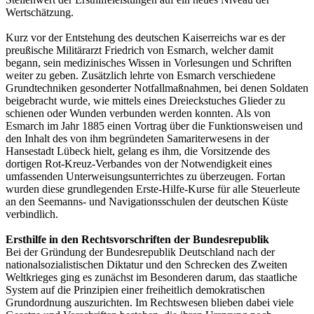
Wertschätzung.
Kurz vor der Entstehung des deutschen Kaiserreichs war es der
preußische Militärarzt Friedrich von Esmarch, welcher damit
begann, sein medizinisches Wissen in Vorlesungen und Schriften
weiter zu geben. Zusätzlich lehrte von Esmarch verschiedene
Grundtechniken gesonderter Notfallmaßnahmen, bei denen Soldaten
beigebracht wurde, wie mittels eines Dreieckstuches Glieder zu
schienen oder Wunden verbunden werden konnten. Als von
Esmarch im Jahr 1885 einen Vortrag über die Funktionsweisen und
den Inhalt des von ihm begründeten Samariterwesens in der
Hansestadt Lübeck hielt, gelang es ihm, die Vorsitzende des
dortigen Rot-Kreuz-Verbandes von der Notwendigkeit eines
umfassenden Unterweisungsunterrichtes zu überzeugen. Fortan
wurden diese grundlegenden Erste-Hilfe-Kurse für alle Steuerleute
an den Seemanns- und Navigationsschulen der deutschen Küste
verbindlich.
Ersthilfe in den Rechtsvorschriften der Bundesrepublik
Bei der Gründung der Bundesrepublik Deutschland nach der
nationalsozialistischen Diktatur und den Schrecken des Zweiten
Weltkrieges ging es zunächst im Besonderen darum, das staatliche
System auf die Prinzipien einer freiheitlich demokratischen
Grundordnung auszurichten. Im Rechtswesen blieben dabei viele