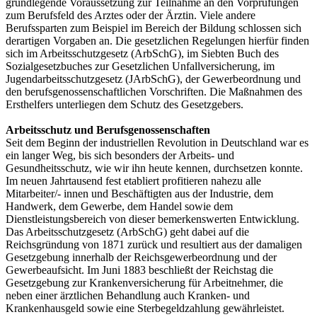
grundlegende Voraussetzung zur Teilnahme an den Vorprüfungen
zum Berufsfeld des Arztes oder der Ärztin. Viele andere
Berufssparten zum Beispiel im Bereich der Bildung schlossen sich
derartigen Vorgaben an. Die gesetzlichen Regelungen hierfür finden
sich im Arbeitsschutzgesetz (ArbSchG), im Siebten Buch des
Sozialgesetzbuches zur Gesetzlichen Unfallversicherung, im
Jugendarbeitsschutzgesetz (JArbSchG), der Gewerbeordnung und
den berufsgenossenschaftlichen Vorschriften. Die Maßnahmen des
Ersthelfers unterliegen dem Schutz des Gesetzgebers.
Arbeitsschutz und Berufsgenossenschaften
Seit dem Beginn der industriellen Revolution in Deutschland war es
ein langer Weg, bis sich besonders der Arbeits- und
Gesundheitsschutz, wie wir ihn heute kennen, durchsetzen konnte.
Im neuen Jahrtausend fest etabliert profitieren nahezu alle
Mitarbeiter/- innen und Beschäftigten aus der Industrie, dem
Handwerk, dem Gewerbe, dem Handel sowie dem
Dienstleistungsbereich von dieser bemerkenswerten Entwicklung.
Das Arbeitsschutzgesetz (ArbSchG) geht dabei auf die
Reichsgründung von 1871 zurück und resultiert aus der damaligen
Gesetzgebung innerhalb der Reichsgewerbeordnung und der
Gewerbeaufsicht. Im Juni 1883 beschließt der Reichstag die
Gesetzgebung zur Krankenversicherung für Arbeitnehmer, die
neben einer ärztlichen Behandlung auch Kranken- und
Krankenhausgeld sowie eine Sterbegeldzahlung gewährleistet.