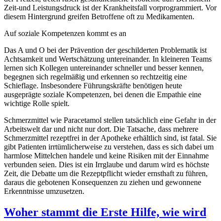
Zeit-und Leistungsdruck ist der Krankheitsfall vorprogrammiert. Vor
diesem Hintergrund greifen Betroffene oft zu Medikamenten.
Auf soziale Kompetenzen kommt es an
Das A und O bei der Prävention der geschilderten Problematik ist
Achtsamkeit und Wertschätzung untereinander. In kleineren Teams
lernen sich Kollegen untereinander schneller und besser kennen,
begegnen sich regelmäßig und erkennen so rechtzeitig eine
Schieflage. Insbesondere Führungskräfte benötigen heute
ausgeprägte soziale Kompetenzen, bei denen die Empathie eine
wichtige Rolle spielt.
Schmerzmittel wie Paracetamol stellen tatsächlich eine Gefahr in der
Arbeitswelt dar und nicht nur dort. Die Tatsache, dass mehrere
Schmerzmittel rezeptfrei in der Apotheke erhältlich sind, ist fatal. Sie
gibt Patienten irrtümlicherweise zu verstehen, dass es sich dabei um
harmlose Mittelchen handele und keine Risiken mit der Einnahme
verbunden seien. Dies ist ein Irrglaube und darum wird es höchste
Zeit, die Debatte um die Rezeptpflicht wieder ernsthaft zu führen,
daraus die gebotenen Konsequenzen zu ziehen und gewonnene
Erkenntnisse umzusetzen.
Woher stammt die Erste Hilfe, wie wird