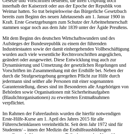
Gesetze und Vorschriften bestehen, die ihren Ursprung noch
innerhalb der Kaiserzeit oder aus der Epoche der Republik von
Weimar hatten. So trat beispielsweise das Bürgerliche Gesetzbuch
bereits zum Beginn des neuen Jahrtausends am 1. Januar 1900 in
Kraft. Erste Gesetzgebungen zum Schutze der Arbeitnehmerschaft
stammen sogar noch aus dem Jahr 1839 unter der Ägide Preußens.
Mit dem Beginn des deutschen Wirtschaftswunders und des
Aufstieges der Bundesrepublik zu einem der führenden
Industriestaaten sowie der damit einhergehenden Vollbeschäftigung
wurden auch viele wesentliche Rechtsvorschriften angeglichen,
geändert oder ausgeweitet. Diese Entwicklung trug auch zur
Dynamisierung und Umsetzung der gesetzlichen Regelungen und
Vorschriften im Zusammenhang mit der Ersthilfe bei. Neben der
durch die Strafgesetzgebung geregelten Pflicht zur Hilfe durch
jedermann sind seither alle Personen mit einer sogenannten
Garantenstellung, dieses sind im Besonderen alle Angehörigen von
Behörden sowie Organisationen mit Sicherheitsaufgaben
(Blaulichtorganisationen) zu erweiterten Erstmaßnahmen
verpflichtet.
Im Rahmen der Fahrerlaubnis wurden die hierfür notwendigen
Erste-Hilfe-Kurse am 1. April des Jahres 2015 für alle
Führerscheinklassen vereinheitlicht. Seit dem Jahr 1972 sind für
Studenten/ – innen der Medizin die Ersthilfeausbildungen