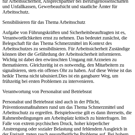
für Arbeitssicherheit, Ansprechpartner bei Berufsgenossenschaften
und Unfallkassen, Gewerbeaufsicht und staatliche Ämter für
Arbeitsschutz.
Sensibilisieren für das Thema Arbeitsschutz
Aufgabe von Führungskräften und Sicherheitsbeauftragten ist es,
Verantwortlichkeiten ernst zu nehmen. Das bedeutet zunächst, die
Belegschaft für das Thema Schmerzmittel im Kontext des
Arbeitsschutzes zu sensibilisieren. Für Arbeitssicherheit Zuständige
können über die Gefährdung der Arbeitssicherheit informieren.
Wichtig ist dabei den erwünschten Umgang mit Arzneien zu
thematisieren. Gleichzeitig ist es notwendig, den Mitarbeitern zu
signalisieren, stets ein offenes Ohr zu haben. Auf diese Weise ist das
heikle Thema nicht tabuisiert.Dies ist ein gangbarer Weg, um
frühzeitig bei ersten Problemen zu intervenieren.
Verantwortung von Personalrat und Betriebsrat
Personalrat und Betriebsrat sind auch in der Pflicht,
Präventionsmaßnahmen rund um das Thema Schmerzmittel und
Arbeitsschutz zu ergreifen. Beispielsweise gilt es dann ihrerseits, die
Rahmenbedingungen am Arbeitsplatz kritisch zu hinterfragen. Im
Falle von extrem psychischen Druck, hoher körperlicher
Anstrengung oder sozialer Belastung und fehlendem Ausgleich in
der Freizeit, treten rasch gesundheitliche Probleme auf. Bei hohem