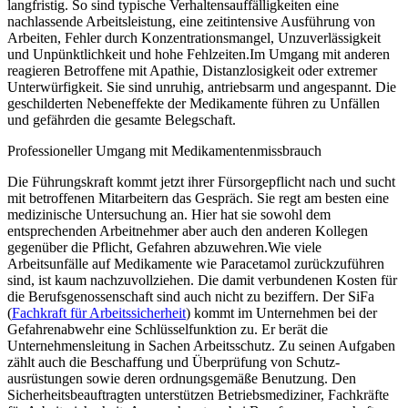
langfristig. So sind typische Verhaltensauffälligkeiten eine
nachlassende Arbeitsleistung, eine zeitintensive Ausführung von
Arbeiten, Fehler durch Konzentrationsmangel, Unzuverlässigkeit
und Unpünktlichkeit und hohe Fehlzeiten.Im Umgang mit anderen
reagieren Betroffene mit Apathie, Distanzlosigkeit oder extremer
Unterwürfigkeit. Sie sind unruhig, antriebsarm und angespannt. Die
geschilderten Nebeneffekte der Medikamente führen zu Unfällen
und gefährden die gesamte Belegschaft.
Professioneller Umgang mit Medikamentenmissbrauch
Die Führungskraft kommt jetzt ihrer Fürsorgepflicht nach und sucht
mit betroffenen Mitarbeitern das Gespräch. Sie regt am besten eine
medizinische Untersuchung an. Hier hat sie sowohl dem
entsprechenden Arbeitnehmer aber auch den anderen Kollegen
gegenüber die Pflicht, Gefahren abzuwehren.Wie viele
Arbeitsunfälle auf Medikamente wie Paracetamol zurückzuführen
sind, ist kaum nachzuvollziehen. Die damit verbundenen Kosten für
die Berufsgenossenschaft sind auch nicht zu beziffern. Der SiFa
(
Fachkraft für Arbeitssicherheit
) kommt im Unternehmen bei der
Gefahrenabwehr eine Schlüsselfunktion zu. Er berät die
Unternehmensleitung in Sachen Arbeitsschutz. Zu seinen Aufgaben
zählt auch die Beschaffung und Überprüfung von Schutz-
ausrüstungen sowie deren ordnungsgemäße Benutzung. Den
Sicherheitsbeauftragten unterstützen Betriebsmediziner, Fachkräfte