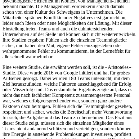
psychologische Sicherheit im Kontext von Management-Themen
bekannt machte. Die Management-Vordenkerin sprach damals
schon von einer Kultur des Schweigens in Unternehmen. Die
Mitarbeiter sprächen Konflikte oder Negatives erst gar nicht an,
leider auch Ideen oder neue Möglichkeiten der Lösung. Mit dieser
Einstellung treten Teams und auch die dahinterstehenden
Unternehmen auf der Stelle und können sich nicht weiterentwickeln.
Ihre Studien ergaben: Fühlen sich die einzelnen Teammitglieder
sicher, und haben den Mut, eigene Fehler einzugestehen oder
wahrgenommene Fehler zu kommunizieren, ist der Lerneffekt für
alle schnell wahrnehmbar.
Eine weitere Studie, die erwähnt werden soll, ist die «Aristoteles»-
Studie. Diese wurde 2016 von Google initiiert und hat für großes
Aufsehen gesorgt. Dabei wurden 180 Teams untersucht, mit dem
Ziel herauszufinden, welche Faktoren ausschlaggebend für Erfolg,
oder Misserfolg sind. Das erstaunliche Ergebnis zeigte auf, dass es
nicht das nach fachlicher Kompetenz zusammengesetzte Personal
war, welches erfolgversprechender war, sondern ganz andere
Faktoren dazu beitrugen. Fühlen sich die Teammitglieder gesehen,
respektiert und sicher, wuchs die Bereitschaft mehr Verantwortung
für sich, die Aufgabe und das Team zu übernehmen. Das Fazit aus
dieser Studie zeigt, müssen sich die einzelnen Mitglieder eines
Teams nicht andauernd schützen und verteidigen, sondern können
ihre Energie in anstehende Problemlösungen investieren, profitiert