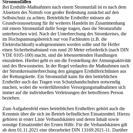
Stromunfällen
Bei Ersthilfe-Maßnahmen nach einem Stromunfall ist es nach dem
Absetzen des Notrufs von großer Bedeutung zunächst auf den
Selbstschutz zu achten. Betriebliche Ersthelfer müssen als
Grundvoraussetzung für ihr weiteres Handeln im Zusammenhang
mit einem Stromunfall dafür Sorge tragen, dass die Stromzufuhr
unterbrochen wird. Nach der Unterbrechung des Stromkreises, die
im Hochspannungsbereich nur von Fachleuten (z.B. die
Elektrofachkraft) wahrgenommen werden sollte und für Helfer
einen Sicherheitsabstand von rund 20 Meter erforderlich (nach DIN
VDE 0105-100) macht, sind die lebensrettenden Handlungen
einzuleiten. Hierbei geht es um die Feststellung der Atmungsaktivität
und des Bewusstseins. In der Regel verlaufen die Maßnahmen nach
der Stromkreisunterbrechung den gängigen Ersthilferichtlinien aus
der Rettungskette. Ein Stromunfall kann für den betrieblichen
Ersthelfer auch das Tragen von Schutzhandschuhen notwendig
machen, wobei die weiterführenden Versorgungsmaßnahmen sich
immer auf die individuellen Verletzungen der betroffenen Person
beziehen.
Zum Aufgabenfeld eines betrieblichen Ersthelfers gehört auch die
Kenntnis über die sich im Betrieb befindlichen Einsatzmittel. Hierzu
gehören in erster Linie Verbandskästen und deren Inhalt sowie
sonstige Einsatzmittel der Ersten Hilfe. Für die Verbandskästen gilt
ab dem 01.11.2021 eine überarbeitet DIN 13169:2021-11. Darüber