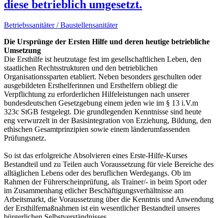
diese betrieblich umgesetzt.
Betriebssanitäter / Baustellensanitäter
Die Ursprünge der Ersten Hilfe und deren heutige betriebliche
Umsetzung
Die Ersthilfe ist heutzutage fest im gesellschaftlichen Leben, den
staatlichen Rechtsstrukturen und den betrieblichen
Organisationssparten etabliert. Neben besonders geschulten oder
ausgebildeten Ersthelferinnen und Ersthelfern obliegt die
Verpflichtung zu erforderlichen Hilfeleistungen nach unserer
bundesdeutschen Gesetzgebung einem jeden wie im § 13 i.V.m
323c StGB festgelegt. Die grundlegenden Kenntnisse sind heute
eng verwurzelt in der Basisintegration von Erziehung, Bildung, den
ethischen Gesamtprinzipien sowie einem länderumfassenden
Prüfungsnetz.
So ist das erfolgreiche Absolvieren eines Erste-Hilfe-Kurses
Bestandteil und zu Teilen auch Voraussetzung für viele Bereiche des
alltäglichen Lebens oder des beruflichen Werdegangs. Ob im
Rahmen der Führerscheinprüfung, als Trainer/- in beim Sport oder
im Zusammenhang etlicher Beschäftigungsverhältnisse am
Arbeitsmarkt, die Voraussetzung über die Kenntnis und Anwendung
der Ersthilfemaßnahmen ist ein wesentlicher Bestandteil unseres
bürgerlichen Selbstverständnisses.