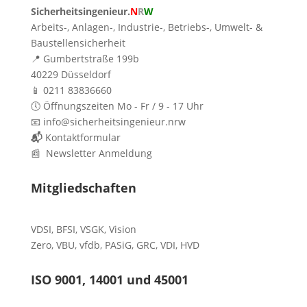
Sicherheitsingenieur.
N
R
W
Arbeits-, Anlagen-, Industrie-, Betriebs-, Umwelt- &
Baustellensicherheit
📍 Gumbertstraße 199b
40229 Düsseldorf
📱 0211 83836660
🕔 Öffnungszeiten Mo - Fr / 9 - 17 Uhr
📧 info@sicherheitsingenieur.nrw
📬
Kontaktformular
📰 Newsletter Anmeldung
Mitgliedschaften
VDSI
,
BFSI
,
VSGK
,
Vision
Zero
,
VBU
,
vfdb
,
PASiG
,
GRC
,
VDI,
HVD
ISO 9001, 14001 und 45001