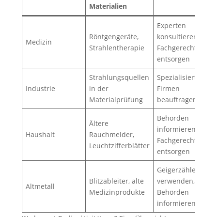
Materialien
Experten
Röntgengeräte,
konsultieren,
Medizin
Strahlentherapie
Fachgerecht
entsorgen
Strahlungsquellen
Spezialisierte
Industrie
in der
Firmen
Materialprüfung
beauftragen
Behörden
Ältere
informieren,
Haushalt
Rauchmelder,
Fachgerecht
Leuchtzifferblätter
entsorgen
Geigerzähler
Blitzableiter, alte
verwenden,
Altmetall
Medizinprodukte
Behörden
informieren