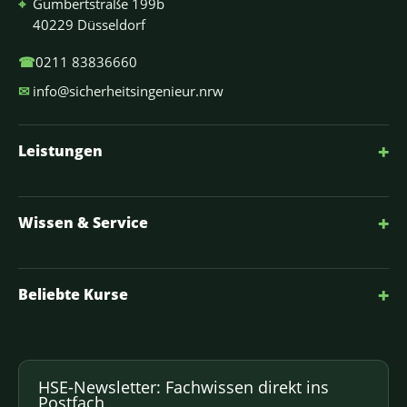
⌖
Gumbertstraße 199b
40229 Düsseldorf
☎
0211 83836660
✉
info@sicherheitsingenieur.nrw
+
Leistungen
+
Wissen & Service
+
Beliebte Kurse
HSE-Newsletter: Fachwissen direkt ins
Postfach