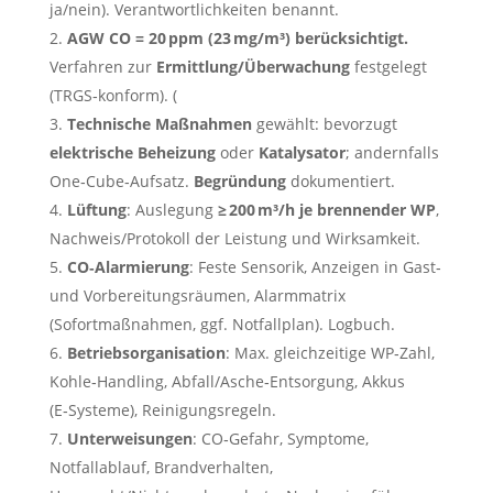
ja/nein). Verantwortlichkeiten benannt.
AGW CO = 20 ppm (23 mg/m³) berücksichtigt.
Verfahren zur
Ermittlung/Überwachung
festgelegt
(TRGS‑konform). (
Technische Maßnahmen
gewählt: bevorzugt
elektrische Beheizung
oder
Katalysator
; andernfalls
One‑Cube‑Aufsatz.
Begründung
dokumentiert.
Lüftung
: Auslegung
≥ 200 m³/h je brennender WP
,
Nachweis/Protokoll der Leistung und Wirksamkeit.
CO‑Alarmierung
: Feste Sensorik, Anzeigen in Gast‑
und Vorbereitungsräumen, Alarmmatrix
(Sofortmaßnahmen, ggf. Notfallplan). Logbuch.
Betriebsorganisation
: Max. gleichzeitige WP‑Zahl,
Kohle‑Handling, Abfall/Asche‑Entsorgung, Akkus
(E‑Systeme), Reinigungsregeln.
Unterweisungen
: CO‑Gefahr, Symptome,
Notfallablauf, Brandverhalten,