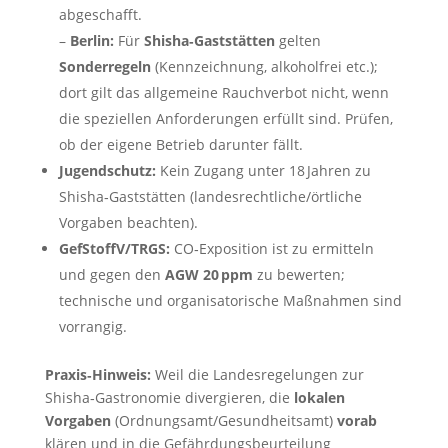
abgeschafft.
–
Berlin:
Für
Shisha‑Gaststätten
gelten
Sonderregeln
(Kennzeichnung, alkoholfrei etc.);
dort gilt das allgemeine Rauchverbot nicht, wenn
die speziellen Anforderungen erfüllt sind. Prüfen,
ob der eigene Betrieb darunter fällt.
Jugendschutz:
Kein Zugang unter 18 Jahren zu
Shisha‑Gaststätten (landesrechtliche/örtliche
Vorgaben beachten).
GefStoffV/TRGS:
CO‑Expo­sition ist zu ermitteln
und gegen den
AGW 20 ppm
zu bewerten;
technische und organisatorische Maßnahmen sind
vorrangig.
Praxis‑Hinweis:
Weil die Landesregelungen zur
Shisha‑Gastronomie divergieren, die
lokalen
Vorgaben
(Ordnungsamt/Gesundheitsamt)
vorab
klären und in die Gefährdungsbeurteilung