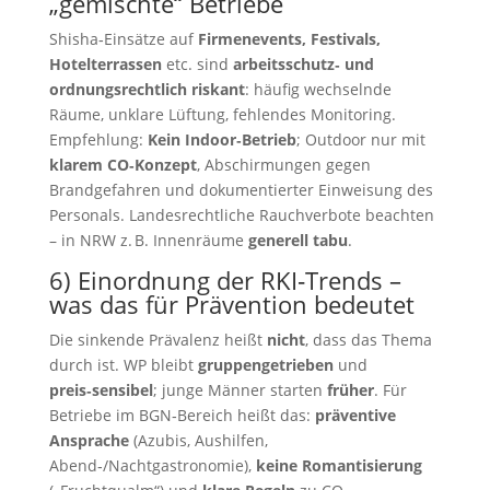
„gemischte“ Betriebe
Shisha‑Einsätze auf
Firmenevents, Festivals,
Hotelterrassen
etc. sind
arbeits­schutz‑ und
ordnungsrechtlich riskant
: häufig wechselnde
Räume, unklare Lüftung, fehlendes Monitoring.
Empfehlung:
Kein Indoor‑Betrieb
; Outdoor nur mit
klarem CO‑Konzept
, Abschirmungen gegen
Brandgefahren und dokumentierter Einweisung des
Personals. Landesrechtliche Rauchverbote beachten
– in NRW z. B. Innenräume
generell tabu
.
6) Einordnung der RKI‑Trends –
was das für Prävention bedeutet
Die sinkende Prävalenz heißt
nicht
, dass das Thema
durch ist. WP bleibt
gruppengetrieben
und
preis‑sensibel
; junge Männer starten
früher
. Für
Betriebe im BGN‑Bereich heißt das:
präventive
Ansprache
(Azubis, Aushilfen,
Abend‑/Nachtgastronomie),
keine Romantisierung