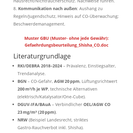
Hausrecht/Nichtraucherschutz. Nachweise führen.
Kommunikation nach außen
: Aushang zu
Regeln/Jugendschutz, Hinweis auf CO‑Überwachung;
Beschwerdemanagement.
Muster GBU (Muster- ohne jede Gewähr):
Gefaehrdungsbeurteilung_Shisha_CO.doc
Literaturgrundlage
RKI/DEBRA 2018–2024
– Prävalenz, Einstiegsalter,
Trendanalyse.
BGN
– CO‑Gefahr,
AGW 20 ppm
, Lüftungsrichtwert
200 m³/h je WP
, technische Alternativen
(elektrisch/Katalysator/One‑Cube).
DGUV‑IFA/BAuA
– Verbindlicher
OEL/AGW CO
23 mg/m³ (20 ppm)
.
NRW
(Beispiel Landesrecht, striktes
Gastro‑Rauchverbot inkl. Shisha).