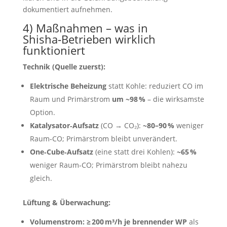
dokumentiert aufnehmen.
4) Maßnahmen – was in
Shisha‑Betrieben wirklich
funktioniert
Technik (Quelle zuerst):
Elektrische Beheizung
statt Kohle: reduziert CO im
Raum und Primärstrom
um ~98 %
– die wirksamste
Option.
Katalysator‑Aufsatz
(CO → CO₂):
~80–90 %
weniger
Raum‑CO; Primärstrom bleibt unverändert.
One‑Cube‑Aufsatz
(eine statt drei Kohlen):
~65 %
weniger Raum‑CO; Primärstrom bleibt nahezu
gleich.
Lüftung & Überwachung:
Volumenstrom:
≥ 200 m³/h je brennender WP
als