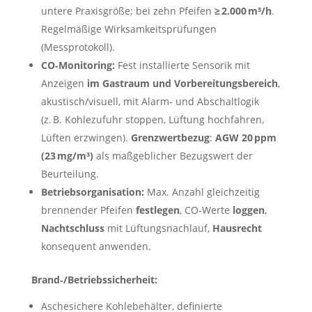
untere Praxisgröße; bei zehn Pfeifen
≥ 2.000 m³/h
.
Regelmäßige Wirksamkeitsprüfungen
(Messprotokoll).
CO‑Monitoring:
Fest installierte Sensorik mit
Anzeigen
im Gastraum und Vorbereitungsbereich
,
akustisch/visuell, mit Alarm‑ und Abschaltlogik
(z. B. Kohlezufuhr stoppen, Lüftung hochfahren,
Lüften erzwingen).
Grenzwertbezug
:
AGW 20 ppm
(23 mg/m³)
als maßgeblicher Bezugswert der
Beurteilung.
Betriebsorganisation:
Max. Anzahl gleichzeitig
brennender Pfeifen
festlegen
, CO‑Werte
loggen
,
Nachtschluss
mit Lüftungsnachlauf,
Hausrecht
konsequent anwenden.
Brand‑/Betriebssicherheit:
Aschesichere Kohlebehälter, definierte