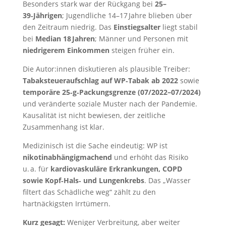
Besonders stark war der Rückgang bei
25–
39‑Jährigen
; Jugendliche 14–17 Jahre blieben über
den Zeitraum niedrig. Das
Einstiegsalter
liegt stabil
bei
Median 18 Jahren
; Männer und Personen mit
niedrigerem Einkommen
steigen früher ein.
Die Autor:innen diskutieren als plausible Treiber:
Tabaksteueraufschlag auf WP‑Tabak ab 2022
sowie
temporäre 25‑g‑Packungsgrenze (07/2022–07/2024)
und veränderte soziale Muster nach der Pandemie.
Kausalität ist nicht bewiesen, der zeitliche
Zusammenhang ist klar.
Medizinisch ist die Sache eindeutig: WP ist
nikotinabhängigmachend
und erhöht das Risiko
u. a. für
kardiovaskuläre Erkrankungen, COPD
sowie Kopf‑Hals‑ und Lungenkrebs
. Das „Wasser
filtert das Schädliche weg“ zählt zu den
hartnäckigsten Irrtümern.
Kurz gesagt:
Weniger Verbreitung, aber weiter