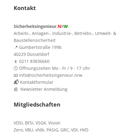
Kontakt
Sicherheitsingenieur.
N
R
W
Arbeits-, Anlagen-, Industrie-, Betriebs-, Umwelt- &
Baustellensicherheit
📍 Gumbertstraße 199b
40229 Düsseldorf
📱 0211 83836660
🕔 Öffnungszeiten Mo - Fr / 9 - 17 Uhr
📧 info@sicherheitsingenieur.nrw
📬
Kontaktformular
📰 Newsletter Anmeldung
Mitgliedschaften
VDSI
,
BFSI
,
VSGK
,
Vision
Zero
,
VBU
,
vfdb
,
PASiG
,
GRC
,
VDI,
HVD