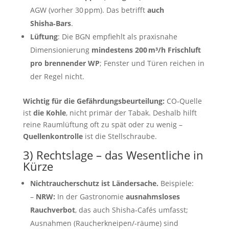
AGW (vorher 30 ppm). Das betrifft
auch
Shisha‑Bars
.
Lüftung
: Die BGN empfiehlt als praxisnahe
Dimensionierung
mindestens 200 m³/h Frischluft
pro brennender WP
; Fenster und Türen reichen in
der Regel nicht.
Wichtig für die Gefährdungsbeurteilung:
CO‑Quelle
ist
die Kohle
, nicht primär der Tabak. Deshalb hilft
reine Raumlüftung oft zu spät oder zu wenig –
Quellenkontrolle
ist die Stellschraube.
3) Rechtslage – das Wesentliche in
Kürze
Nichtraucherschutz ist Ländersache.
Beispiele:
–
NRW:
In der Gastronomie
ausnahmsloses
Rauchverbot
, das auch Shisha‑Cafés umfasst;
Ausnahmen (Raucherkneipen/‑räume) sind