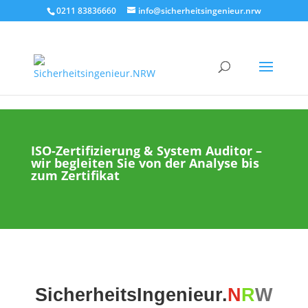
0211 83836660
info@sicherheitsingenieur.nrw
Alle Leistungen
›
Managementsysteme, ISO & SCC
ISO-Zertifizierung & System Auditor –
wir begleiten Sie von der Analyse bis
zum Zertifikat
SicherheitsIngenieur.
N
R
W