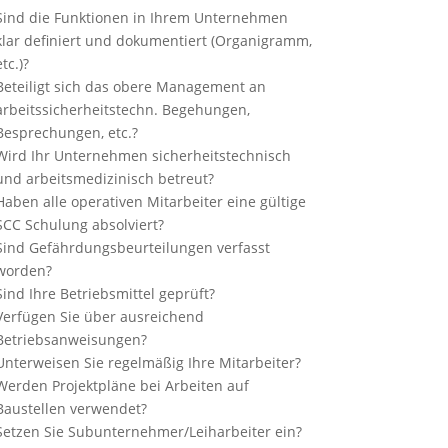
Sind die Funktionen in Ihrem Unternehmen
klar definiert und dokumentiert (Organigramm,
etc.)?
Beteiligt sich das obere Management an
arbeitssicherheitstechn. Begehungen,
Besprechungen, etc.?
Wird Ihr Unternehmen sicherheitstechnisch
und arbeitsmedizinisch betreut?
Haben alle operativen Mitarbeiter eine gültige
SCC Schulung absolviert?
Sind Gefährdungsbeurteilungen verfasst
worden?
Sind Ihre Betriebsmittel geprüft?
Verfügen Sie über ausreichend
Betriebsanweisungen?
Unterweisen Sie regelmäßig Ihre Mitarbeiter?
Werden Projektpläne bei Arbeiten auf
Baustellen verwendet?
Setzen Sie Subunternehmer/Leiharbeiter ein?