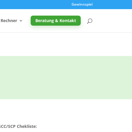
Gewinnspiel
Rechner
Beratung & Kontakt
Promille-Rechner
Schreibtischhöhe berechnen
Mutterschutz: Frist berechnen
Taupunkt & Schimmelgefahr
SCC/SCP Chekliste: