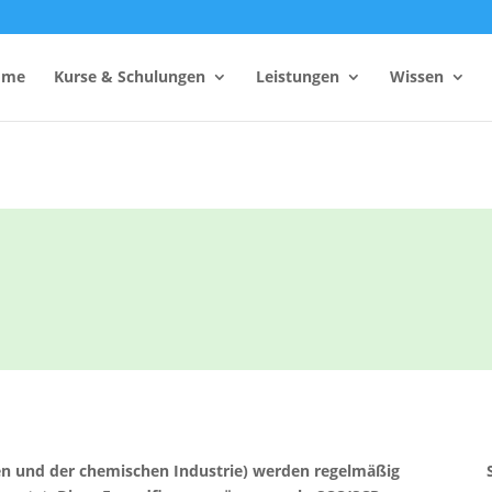
ome
Kurse & Schulungen
Leistungen
Wissen
hutzhelfer
Anzahl Sicherheitsbeauftragter
Rechner
Einsatzzeitenrechner DGUV
Vorschrift 2
Brandschutzkonzepts
SiGeKo-Honorarrechner
Schneelast-Rechner
Zurrmittel & Ladungssicherung
ken und der chemischen Industrie) werden regelmäßig