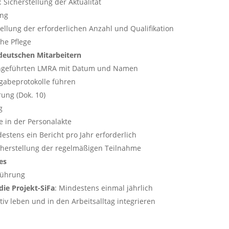
: Sicherstellung der Aktualität
ung
tellung der erforderlichen Anzahl und Qualifikation
che Pflege
deutschen Mitarbeitern
chgeführten LMRA mit Datum und Namen
gabeprotokolle führen
rung (Dok. 10)
g
ie in der Personalakte
destens ein Bericht pro Jahr erforderlich
icherstellung der regelmäßigen Teilnahme
es
führung
ie Projekt-SiFa
: Mindestens einmal jährlich
tiv leben und in den Arbeitsalltag integrieren