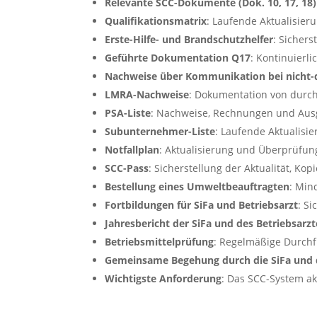
Relevante SCC-Dokumente (Dok. 10, 17, 18)
Qualifikationsmatrix
: Laufende Aktualisier
Erste-Hilfe- und Brandschutzhelfer
: Sichers
Geführte Dokumentation Q17
: Kontinuierli
Nachweise über Kommunikation bei nicht-
LMRA-Nachweise
: Dokumentation von dur
PSA-Liste
: Nachweise, Rechnungen und Aus
Subunternehmer-Liste
: Laufende Aktualisie
Notfallplan
: Aktualisierung und Überprüfun
SCC-Pass
: Sicherstellung der Aktualität, Kop
Bestellung eines Umweltbeauftragten
: Min
Fortbildungen für SiFa und Betriebsarzt
: S
Jahresbericht der SiFa und des Betriebsarzt
Betriebsmittelprüfung
: Regelmäßige Durch
Gemeinsame Begehung durch die SiFa und d
Wichtigste Anforderung
: Das SCC-System ak