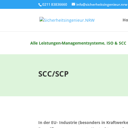
0211 83836660
info@sicherheitsingenieur.nrw
H
Alle Leistungen
›
Managementsysteme, ISO & SCC
Anzahl Brandsc
Feuerlöscher-
SCC/SCP
Kosten eines 
In der EU- Industrie (besonders in Kraftwer