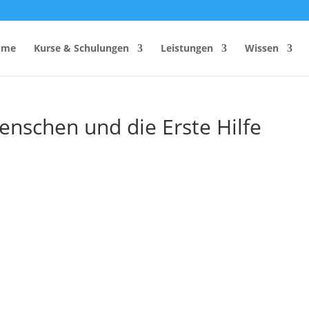
ome
Kurse & Schulungen
Leistungen
Wissen
enschen und die Erste Hilfe
hutzhelfer
Anzahl Sicherheitsbeauftragter
Rechner
Einsatzzeitenrechner DGUV
Vorschrift 2
Brandschutzkonzepts
SiGeKo-Honorarrechner
Schneelast-Rechner
Zurrmittel & Ladungssicherung