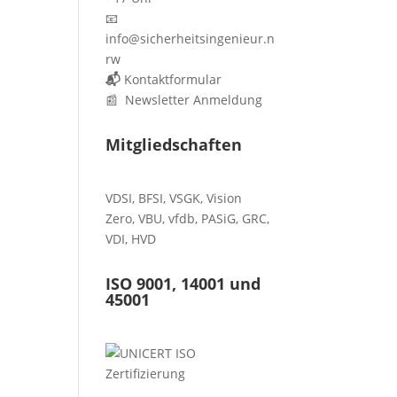
📧
info@sicherheitsingenieur.n
rw
📬
Kontaktformular
📰 Newsletter Anmeldung
Mitgliedschaften
VDSI
,
BFSI
,
VSGK
,
Vision
Zero
,
VBU
,
vfdb
,
PASiG
,
GRC
,
VDI,
HVD
ISO 9001, 14001 und
45001