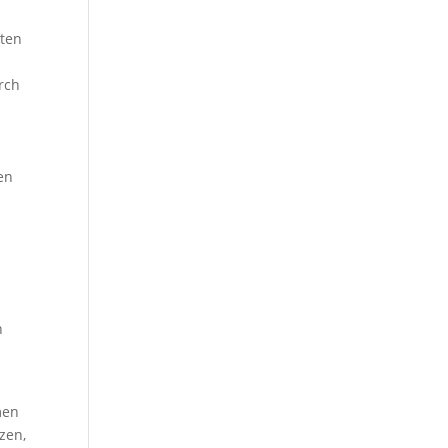
rten
rch
en
n
n
men
zen,