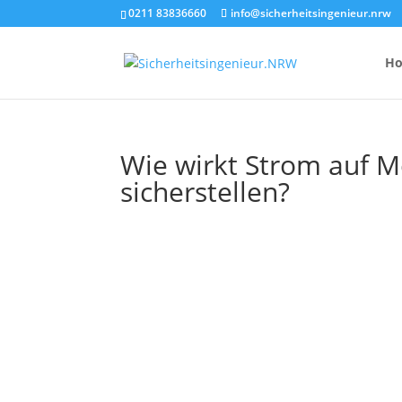
0211 83836660
info@sicherheitsingenieur.nrw
H
Wie wirkt Strom auf M
sicherstellen?
Anzahl Brandsc
Feuerlöscher-
Kosten eines 