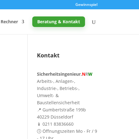
Gewinnspiel
Rechner
Beratung & Kontakt
Kontakt
Promille-Rechner
Sicherheitsingenieur.
N
R
W
Schreibtischhöhe berechnen
Arbeits-, Anlagen-,
Mutterschutz: Frist berechnen
Industrie-, Betriebs-,
Umwelt- &
Taupunkt & Schimmelgefahr
Baustellensicherheit
📍 Gumbertstraße 199b
40229 Düsseldorf
📱 0211 83836660
🕔 Öffnungszeiten Mo - Fr / 9
- 17 Uhr