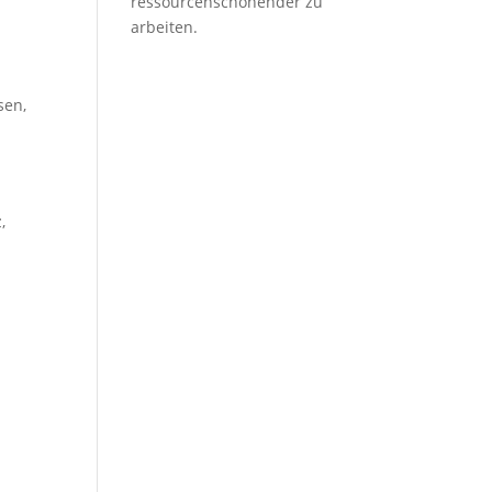
ressourcenschonender zu
arbeiten.
sen,
,