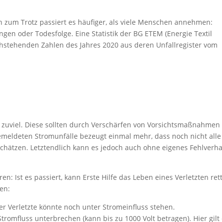
um Trotz passiert es häufiger, als viele Menschen annehmen:
ngen oder Todesfolge. Eine Statistik der BG ETEM (Energie Textil
chstehenden Zahlen des Jahres 2020 aus deren Unfallregister vom
 zuviel. Diese sollten durch Verschärfen von Vorsichtsmaßnahmen
emeldeten Stromunfälle bezeugt einmal mehr, dass noch nicht alle
schätzen. Letztendlich kann es jedoch auch ohne eigenes Fehlverha
n: Ist es passiert, kann Erste Hilfe das Leben eines Verletzten ret
ten:
 Der Verletzte könnte noch unter Stromeinfluss stehen.
romfluss unterbrechen (kann bis zu 1000 Volt betragen). Hier gilt 