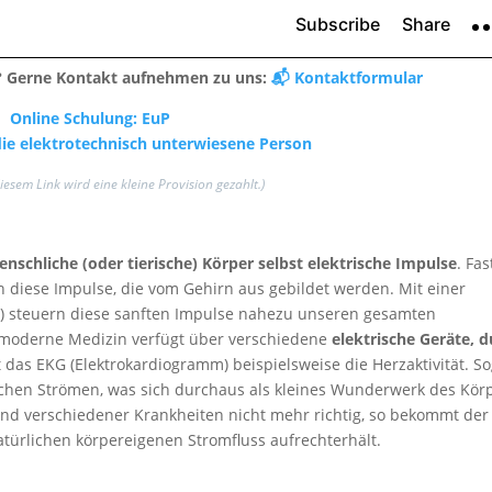
e? Gerne Kontakt aufnehmen zu uns:
📬 Kontaktformular
Online Schulung: EuP
 die elektrotechnisch unterwiesene Person
diesem Link wird eine kleine Provision gezahlt.)
nschliche (oder tierische) Körper selbst elektrische Impulse
. Fas
n diese Impulse, die vom Gehirn aus gebildet werden. Mit einer
lt) steuern diese sanften Impulse nahezu unseren gesamten
moderne Medizin verfügt über verschiedene
elektrische Geräte, 
t das EKG (Elektrokardiogramm) beispielsweise die Herzaktivität. S
ischen Strömen, was sich durchaus als kleines Wunderwerk des Kör
und verschiedener Krankheiten nicht mehr richtig, so bekommt der
atürlichen körpereigenen Stromfluss aufrechterhält.