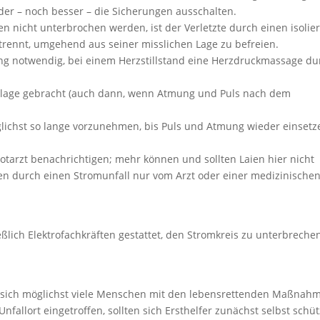
der – noch besser – die Sicherungen ausschalten.
 nicht unterbrochen werden, ist der Verletzte durch einen isolie
 trennt, umgehend aus seiner misslichen Lage zu befreien.
mung notwendig, bei einem Herzstillstand eine Herzdruckmassage du
eitenlage gebracht (auch dann, wenn Atmung und Puls nach dem
ichst so lange vorzunehmen, bis Puls und Atmung wieder einsetz
otarzt benachrichtigen; mehr können und sollten Laien hier nicht
en durch einen Stromunfall nur vom Arzt oder einer medizinische
ßlich Elektrofachkräften gestattet, den Stromkreis zu unterbreche
ten sich möglichst viele Menschen mit den lebensrettenden Maßnah
allort eingetroffen, sollten sich Ersthelfer zunächst selbst schüt