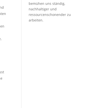
bemühen uns ständig,
und
nachhaltiger und
hten
ressourcenschonender zu
arbeiten.
den
,
sst
se