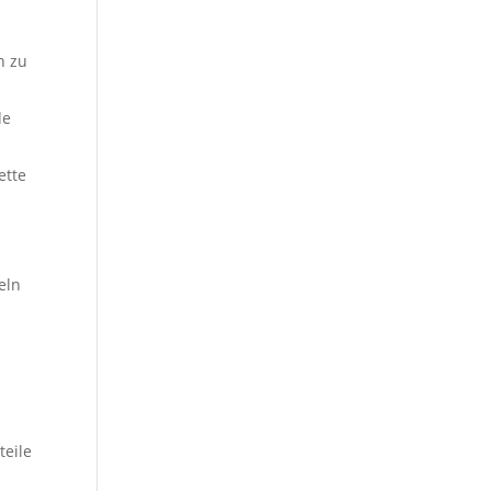
n zu
de
ette
eln
teile