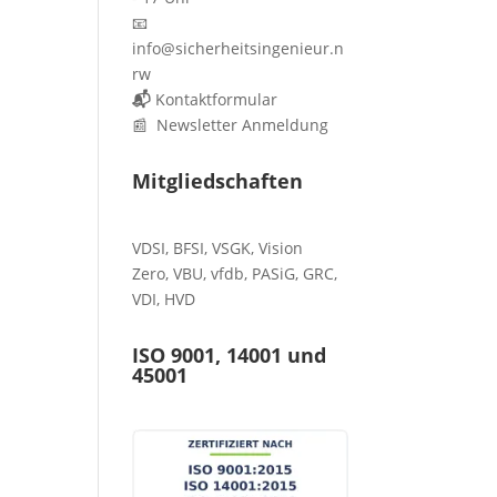
📧
info@sicherheitsingenieur.n
rw
📬
Kontaktformular
📰 Newsletter Anmeldung
Mitgliedschaften
VDSI
,
BFSI
,
VSGK
,
Vision
Zero
,
VBU
,
vfdb
,
PASiG
,
GRC
,
VDI,
HVD
ISO 9001, 14001 und
45001