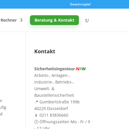
Gewinnspiel
Rechner
Beratung & Kontakt
Kontakt
Promille-Rechner
Sicherheitsingenieur.
N
R
W
Schreibtischhöhe berechnen
Arbeits-, Anlagen-,
Mutterschutz: Frist berechnen
Industrie-, Betriebs-,
Umwelt- &
Taupunkt & Schimmelgefahr
Baustellensicherheit
en
📍 Gumbertstraße 199b
ufig
40229 Düsseldorf
nd
📱 0211 83836660
🕔 Öffnungszeiten Mo - Fr / 9
- 17 Uhr