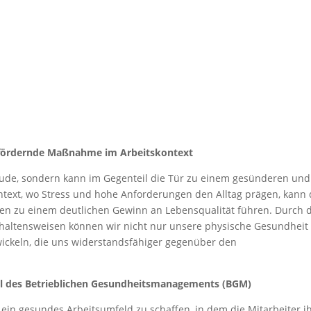
tsfördernde Maßnahme im Arbeitskontext
reude, sondern kann im Gegenteil die Tür zu einem gesünderen und
ontext, wo Stress und hohe Anforderungen den Alltag prägen, kann 
en zu einem deutlichen Gewinn an Lebensqualität führen. Durch 
haltensweisen können wir nicht nur unsere physische Gesundheit
ickeln, die uns widerstandsfähiger gegenüber den
Teil des Betrieblichen Gesundheitsmanagements (BGM)
, ein gesundes Arbeitsumfeld zu schaffen, in dem die Mitarbeiter i