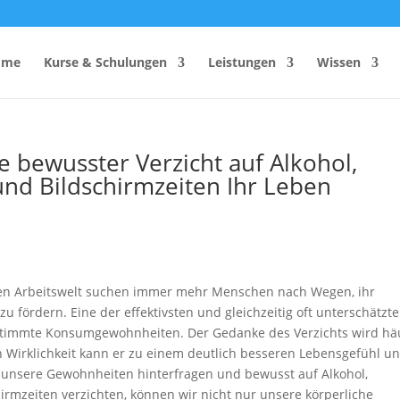
ome
Kurse & Schulungen
Leistungen
Wissen
 bewusster Verzicht auf Alkohol,
und Bildschirmzeiten Ihr Leben
hutzhelfer
Anzahl Sicherheitsbeauftragter
Rechner
Einsatzzeitenrechner DGUV
Vorschrift 2
Brandschutzkonzepts
SiGeKo-Honorarrechner
en Arbeitswelt suchen immer mehr Menschen nach Wegen, ihr
Schneelast-Rechner
u fördern. Eine der effektivsten und gleichzeitig oft unterschätzt
stimmte Konsumgewohnheiten. Der Gedanke des Verzichts wird hä
Zurrmittel & Ladungssicherung
in Wirklichkeit kann er zu einem deutlich besseren Lebensgefühl u
r unsere Gewohnheiten hinterfragen und bewusst auf Alkohol,
hirmzeiten verzichten, können wir nicht nur unsere körperliche