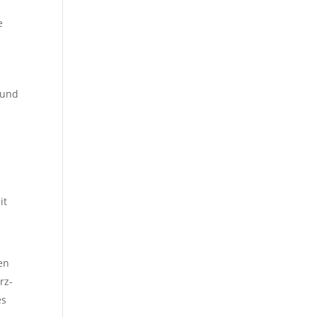
e
e
 und
it
en
rz-
es