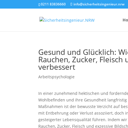
0211 83836660
info@sicherheitsingenieur.nrw
H
Gesund und Glücklich: Wie
Rauchen, Zucker, Fleisch 
Anzahl Brandsc
verbessert
Feuerlöscher-
Arbeitspsychologie
Kosten eines 
In einer zunehmend hektischen und fordernd
Wohlbefinden und ihre Gesundheit langfristig z
Maßnahmen ist der bewusste Verzicht auf be
mit Entbehrung oder Verlust assoziiert, doch 
gesteigerter Lebensqualität führen. Indem wi
Rauchen, Zucker, Fleisch und exzessive Bildsc