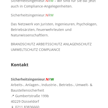
Sicherheitsingenieur.
N
R
W
– wir sind für Sie da: jetzt
auch in Compliance-Angelegenheiten.
Sicherheitsingenieur.
N
R
W
Das Netzwerk von Juristen, Ingenieuren, Psychologen,
Betriebsärzten, Feuerwehrleuten und
Naturwissenschaftlern.
BRANDSCHUTZ ARBEITSSCHUTZ ANLAGENSCHUTZ
UMWELTSCHUTZ COMPLIANCE
Kontakt
Sicherheitsingenieur.
N
R
W
Arbeits-, Anlagen-, Industrie-, Betriebs-, Umwelt- &
Baustellensicherheit
📍 Gumbertstraße 199b
40229 Düsseldorf
📱 0211 83836660