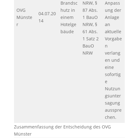
Brandsc
NRW, §
Anpass
OVG
hutz in
87 Abs.
ung der
04.07.20
Münste
einem
1 BauO
Anlage
14
r
Hotelge
NRW, §
an
bäude
61 Abs.
aktuelle
1 Satz 2
Vorgabe
BauO
n
NRW
verlang
en und
eine
sofortig
e
Nutzun
gsunter
sagung
ausspre
chen.
Zusammenfassung der Entscheidung des OVG
Münster