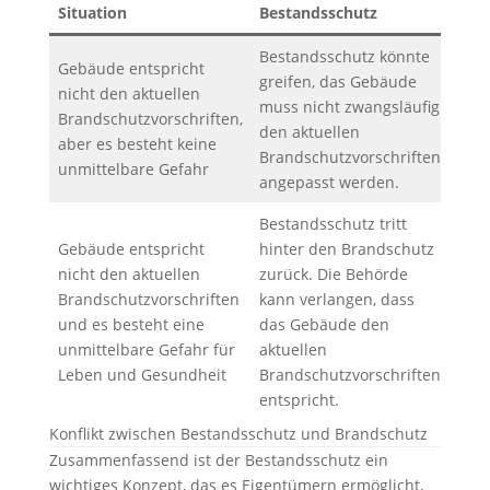
Situation
Bestandsschutz
Bra
Bestandsschutz könnte
Gebäude entspricht
greifen, das Gebäude
nicht den aktuellen
muss nicht zwangsläufig
Brandschutzvorschriften,
–
den aktuellen
aber es besteht keine
Brandschutzvorschriften
unmittelbare Gefahr
angepasst werden.
Bestandsschutz tritt
Gebäude entspricht
hinter den Brandschutz
nicht den aktuellen
zurück. Die Behörde
Bra
Brandschutzvorschriften
kann verlangen, dass
hat 
und es besteht eine
das Gebäude den
dem
unmittelbare Gefahr für
aktuellen
Best
Leben und Gesundheit
Brandschutzvorschriften
entspricht.
Konflikt zwischen Bestandsschutz und Brandschutz
Zusammenfassend ist der Bestandsschutz ein
wichtiges Konzept, das es Eigentümern ermöglicht,