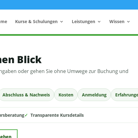
ome
Kurse & Schulungen
Leistungen
Wissen
nen Blick
hutzhelfer
Anzahl Sicherheitsbeauftragter
n Angaben oder gehen Sie ohne Umwege zur Buchung und
Rechner
Einsatzzeitenrechner DGUV
Vorschrift 2
Brandschutzkonzepts
SiGeKo-Honorarrechner
Abschluss & Nachweis
Kosten
Anmeldung
Erfahrung
Schneelast-Rechner
ursberatung
✓
Transparente Kursdetails
Zurrmittel & Ladungssicherung
sehen