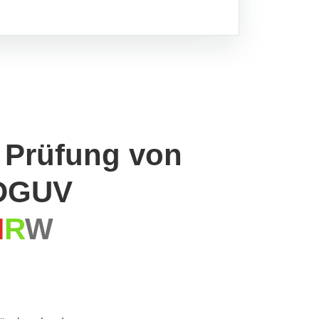
 Prüfung von
 DGUV
N
R
W