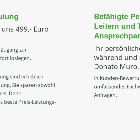
ulung
Befähigte Pe
Leitern und T
 uns 499,- Euro
Ansprechpar
Ihr persönlich
 Zugang zur
während und n
ort loslegen.
Donato Muro.
dung sind erheblich
In Kunden-Bewertun
ulung. Sie sparen sowohl
umfassendes Fachwi
eis. Denn
Anfragen.
s beste Preis-Leistungs-