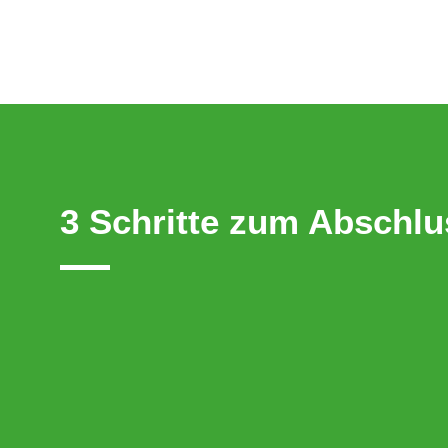
3 Schritte zum Abschlu
9
Online-Ausbildung buchen
Sie erhalten nach der Buchung den Zugang zu
Schulungsplattform und können sofort
loslegen.