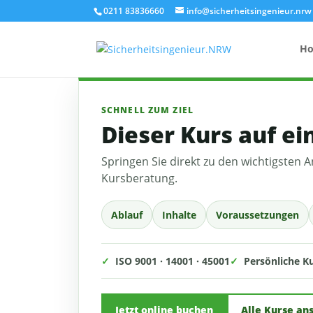
0211 83836660
info@sicherheitsingenieur.nrw
H
SCHNELL ZUM ZIEL
Dieser Kurs auf ei
Anzahl Brandsc
Springen Sie direkt zu den wichtigste
Feuerlöscher-
Kursberatung.
Kosten eines 
Ablauf
Inhalte
Voraussetzungen
✓
ISO 9001 · 14001 · 45001
✓
Persönliche K
Jetzt online buchen
Alle Kurse an