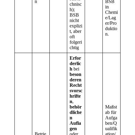
n
BSB
chnisc
in
h);
Chemi
BSB
e/Lag
nicht
er/Pro
explizi
duktio
t, aber
n.
oft
folgeri
chtig
Erfor
derlic
h
bei
beson
deren
Recht
svorsc
hrifte
n
,
behör
Maßst
dliche
ab für
n
Aufga
Aufla
ben/Q
gen
ualifik
Betrie
oder
ation/