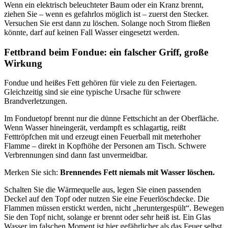
Wenn ein elektrisch beleuchteter Baum oder ein Kranz brennt,
ziehen Sie – wenn es gefahrlos möglich ist – zuerst den Stecker.
Versuchen Sie erst dann zu löschen. Solange noch Strom fließen
könnte, darf auf keinen Fall Wasser eingesetzt werden.
Fettbrand beim Fondue: ein falscher Griff, große
Wirkung
Fondue und heißes Fett gehören für viele zu den Feiertagen.
Gleichzeitig sind sie eine typische Ursache für schwere
Brandverletzungen.
Im Fonduetopf brennt nur die dünne Fettschicht an der Oberfläche.
Wenn Wasser hineingerät, verdampft es schlagartig, reißt
Fetttröpfchen mit und erzeugt einen Feuerball mit meterhoher
Flamme – direkt in Kopfhöhe der Personen am Tisch. Schwere
Verbrennungen sind dann fast unvermeidbar.
Merken Sie sich:
Brennendes Fett niemals mit Wasser löschen.
Schalten Sie die Wärmequelle aus, legen Sie einen passenden
Deckel auf den Topf oder nutzen Sie eine Feuerlöschdecke. Die
Flammen müssen erstickt werden, nicht „heruntergespült“. Bewegen
Sie den Topf nicht, solange er brennt oder sehr heiß ist. Ein Glas
Wasser im falschen Moment ist hier gefährlicher als das Feuer selbst.