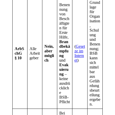
Grund
Benen
lage
nung
für
von
Organ
Besch
isation
äftigte
,
n für
Schul
Erste
ung
Hilfe,
und
Bran
Benen
Nein,
dbekä
(
Geset
ArbS
Alle
nung;
aber
mpfu
ze im
chG
Arbeit
BSB
mögli
ng
Intern
§ 10
geber
kann
ch
und
et
)
sich
Evak
mittel
uieru
bar
ng
–
aus
keine
Gefäh
ausdrü
rdung
cklich
sbeurt
e
eilung
BSB‑
ergebe
Pflicht
n.
Bei