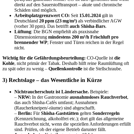
direkt auf den Sauerstofftransport – akute und chronische
Schäden sind möglich.
Arbeitsplatzgrenzwert CO:
Seit
15.01.2024
gilt in
Deutschland
20 ppm (23 mg/m³)
als verbindlicher AGW
(vorher 30 ppm). Das betrifft
auch Shisha‑Bars
.
Lüftung
: Die BGN empfiehlt als praxisnahe
Dimensionierung
mindestens 200 m³/h Frischluft pro
brennender WP
; Fenster und Türen reichen in der Regel
nicht.
Wichtig für die Gefährdungsbeurteilung:
CO‑Quelle ist
die
Kohle
, nicht primär der Tabak. Deshalb hilft reine Raumlüftung oft
zu spät oder zu wenig –
Quellenkontrolle
ist die Stellschraube.
3) Rechtslage – das Wesentliche in Kürze
Nichtraucherschutz ist Ländersache.
Beispiele:
–
NRW:
In der Gastronomie
ausnahmsloses Rauchverbot
,
das auch Shisha‑Cafés umfasst; Ausnahmen
(Raucherkneipen/‑räume) sind abgeschafft.
–
Berlin:
Für
Shisha‑Gaststätten
gelten
Sonderregeln
(Kennzeichnung, alkoholfrei etc.); dort gilt das allgemeine
Rauchverbot nicht, wenn die speziellen Anforderungen erfüllt
sind. Prüfen, ob der eigene Betrieb darunter fällt.