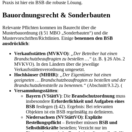
Praxis ist hier ein BSB die robuste Lösung.
Bauordnungsrecht & Sonderbauten
Relevante Pflichten kommen im Baurecht über die
Musterbauordnung (§ 51 MBO „Sonderbauten“) und die
Mustervorschriften/Richtlinien. Einige
benennen den BSB
ausdrücklich
:
Verkaufsstätten (MVKVO)
:
„Der Betreiber hat einen
Brandschutzbeauftragten zu bestellen …“
(z. B. § 26 Abs. 2
MVKVO). In den Ländern über die jeweilige
Verkaufsstättenverordnung umgesetzt.
Hochhäuser (MHHR)
:
„Der Eigentümer hat einen
geeigneten … Brandschutzbeauftragten zu bestellen und der
Brandschutzdienststelle zu benennen.“
(Abschnitt 9.3.2). (
Versammlungsstätten
:
Bayern (VStättV)
: Die
Brandschutzordnung
muss
insbesondere
Erforderlichkeit und Aufgaben eines
BSB
festlegen (§ 42). Ergebnis: Bei relevanten
Objekten ist ein BSB regelmäßig zu definieren.
Niedersachsen (NVStättVO)
:
Explizite
Bestellungspflicht
– Betreiber müssen
BSB und
Selbsthilfekräfte
bestellen; Verzicht nur im