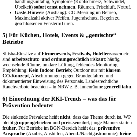
handlungsunfähig; Symptome (Kopfschmerz, Schwindel,
Übelkeit)
sofort ernst nehmen
, Räumen, Frischluft, Notruf.
Gäste‑Hinweis
(Aushang): CO‑Messung im Betrieb,
Maximalzahl aktiver Pfeifen, Jugendschutz, Regeln zu
geschlossenen Fenstern/Türen.
5) Für Küchen, Hotels, Events & „gemischte“
Betriebe
Shisha‑Einsätze auf
Firmenevents, Festivals, Hotelterrassen
etc.
sind
arbeits­schutz‑ und ordnungsrechtlich riskant
: häufig
wechselnde Räume, unklare Lüftung, fehlendes Monitoring.
Empfehlung:
Kein Indoor‑Betrieb
; Outdoor nur mit
klarem
CO‑Konzept
, Abschirmungen gegen Brandgefahren und
dokumentierter Einweisung des Personals. Landesrechtliche
Rauchverbote beachten – in NRW z. B. Innenräume
generell tabu
.
6) Einordnung der RKI‑Trends – was das für
Prävention bedeutet
Die sinkende Prävalenz heißt
nicht
, dass das Thema durch ist. WP
bleibt
gruppengetrieben
und
preis‑sensibel
; junge Männer starten
früher
. Für Betriebe im BGN‑Bereich heißt das:
präventive
Ansprache
(Azubis, Aushilfen, Abend‑/Nachtgastronomie),
keine