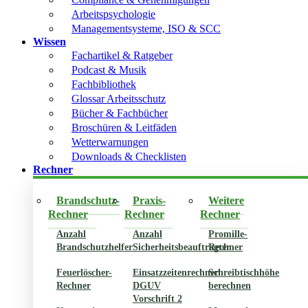
Arbeitspsychologie
Managementsysteme, ISO & SCC
Wissen
Fachartikel & Ratgeber
Podcast & Musik
Fachbibliothek
Glossar Arbeitsschutz
Bücher & Fachbücher
Broschüren & Leitfäden
Wetterwarnungen
Downloads & Checklisten
Rechner
Brandschutz-
Praxis-
Weitere
Rechner
Rechner
Rechner
Anzahl
Anzahl
Promille-
Brandschutzhelfer
Sicherheitsbeauftragter
Rechner
Feuerlöscher-
Einsatzzeitenrechner
Schreibtischhöhe
Rechner
DGUV
berechnen
Vorschrift 2