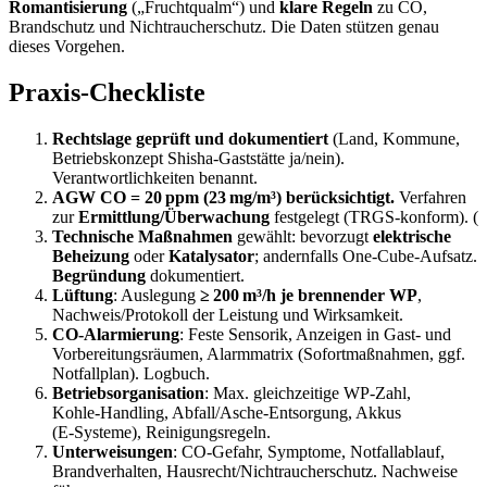
Romantisierung
(„Fruchtqualm“) und
klare Regeln
zu CO,
Brandschutz und Nichtraucherschutz. Die Daten stützen genau
dieses Vorgehen.
Praxis‑Checkliste
Rechtslage geprüft und dokumentiert
(Land, Kommune,
Betriebskonzept Shisha‑Gaststätte ja/nein).
Verantwortlichkeiten benannt.
AGW CO = 20 ppm (23 mg/m³) berücksichtigt.
Verfahren
zur
Ermittlung/Überwachung
festgelegt (TRGS‑konform). (
Technische Maßnahmen
gewählt: bevorzugt
elektrische
Beheizung
oder
Katalysator
; andernfalls One‑Cube‑Aufsatz.
Begründung
dokumentiert.
Lüftung
: Auslegung
≥ 200 m³/h je brennender WP
,
Nachweis/Protokoll der Leistung und Wirksamkeit.
CO‑Alarmierung
: Feste Sensorik, Anzeigen in Gast‑ und
Vorbereitungsräumen, Alarmmatrix (Sofortmaßnahmen, ggf.
Notfallplan). Logbuch.
Betriebsorganisation
: Max. gleichzeitige WP‑Zahl,
Kohle‑Handling, Abfall/Asche‑Entsorgung, Akkus
(E‑Systeme), Reinigungsregeln.
Unterweisungen
: CO‑Gefahr, Symptome, Notfallablauf,
Brandverhalten, Hausrecht/Nichtraucherschutz. Nachweise