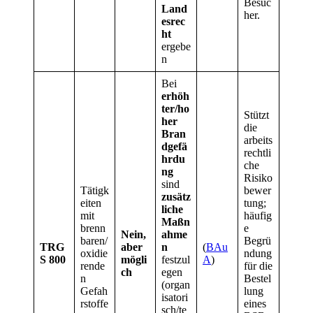
Besuc
Land
her.
esrec
ht
ergebe
n
Bei
erhöh
ter/ho
Stützt
her
die
Bran
arbeits
dgefä
rechtli
hrdu
che
ng
Risiko
sind
Tätigk
bewer
zusätz
eiten
tung;
liche
mit
häufig
Maßn
brenn
e
Nein,
ahme
baren/
Begrü
TRG
aber
n
(
BAu
oxidie
ndung
S 800
mögli
festzul
A
)
rende
für die
ch
egen
n
Bestel
(organ
Gefah
lung
isatori
rstoffe
eines
sch/te