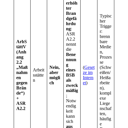
erhöh
ter
Bran
Typisc
dgefä
her
hrdu
Trigge
ng
:
r:
ASR
brenn
A2.2
ArbS
bare
nennt
tättV
Medie
die
(Anh
n,
Bene
ang
Prozes
nnun
2.2
se
g
„Maß
Nein,
(
Geset
(Schw
Arbeit
eines
nahm
aber
ze im
eißen/
sstätte
BSB
en
mögli
Intern
Heißa
n
als
gegen
ch
et
)
rbeite
zweck
Brän
n),
mäßig
de“)
kompl
;
+
exe
Notw
ASR
Liege
endig
A2.2
nschaf
keit
ten,
kann
häufig
sich
e
aus