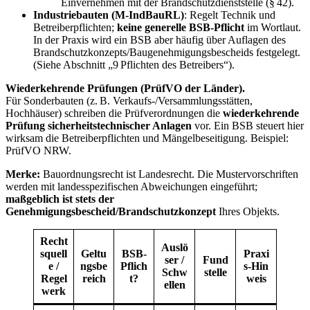
Einvernehmen mit der Brandschutzdienststelle (§ 42).
Industriebauten (M‑IndBauRL)
: Regelt Technik und
Betreiberpflichten;
keine generelle BSB‑Pflicht
im Wortlaut.
In der Praxis wird ein BSB aber häufig über Auflagen des
Brandschutzkonzepts/Baugenehmigungsbescheids festgelegt.
(Siehe Abschnitt „9 Pflichten des Betreibers“).
Wiederkehrende Prüfungen (PrüfVO der Länder).
Für Sonderbauten (z. B. Verkaufs‑/Versammlungsstätten,
Hochhäuser) schreiben die Prüfverordnungen die
wiederkehrende
Prüfung sicherheitstechnischer Anlagen
vor. Ein BSB steuert hier
wirksam die Betreiberpflichten und Mängelbeseitigung. Beispiel:
PrüfVO NRW.
Merke:
Bauordnungsrecht ist Landesrecht. Die Mustervorschriften
werden mit landesspezifischen Abweichungen eingeführt;
maßgeblich ist stets der
Genehmigungsbescheid/Brandschutzkonzept
Ihres Objekts.
Recht
Auslö
squell
Geltu
BSB‑
Praxi
ser /
Fund
e /
ngsbe
Pflich
s‑Hin
Schw
stelle
Regel
reich
t?
weis
ellen
werk