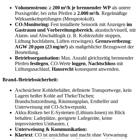
Volumenstrom:
≥ 200 m³/h je brennender WP
als untere
Praxisgröße; bei zehn Pfeifen
≥ 2.000 m³/h
. Regelmäßige
Wirksamkeitsprüfungen (Messprotokoll).
CO‑Monitoring:
Fest installierte Sensorik mit Anzeigen
im
Gastraum und Vorbereitungsbereich
, akustisch/visuell, mit
Alarm‑ und Abschaltlogik (z. B. Kohlezufuhr stoppen,
Lüftung hochfahren, Lüften erzwingen).
Grenzwertbezug
:
AGW 20 ppm (23 mg/m³)
als maßgeblicher Bezugswert der
Beurteilung.
Betriebsorganisation:
Max. Anzahl gleichzeitig brennender
Pfeifen
festlegen
, CO‑Werte
loggen
,
Nachtschluss
mit
Lüftungsnachlauf,
Hausrecht
konsequent anwenden.
Brand‑/Betriebssicherheit:
Aschesichere Kohlebehälter, definierte Transportwege, kein
Lagern heißer Kohle auf Theke/Tischen;
Brandschutzordnung, Räumungsplan, Ersthelfer und
Unterweisung mit CO‑Schwerpunkt.
Akku‑Risiken bei E‑Systemen (Lithium‑Ionen) im Blick
behalten: Ladeplätze, geeignete Ladegeräte, keine
improvisierten Umbauten. (
Unterweisung & Kommunikation:
Klartext
: CO ist unsichtbar und macht ohne Vorwarnung