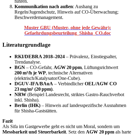
führen.
Kommunikation nach außen
: Aushang zu
Regeln/Jugendschutz, Hinweis auf CO‑Überwachung;
Beschwerdemanagement.
Muster GBU (Muster- ohne jede Gewähr):
Gefaehrdungsbeurteilung_Shisha_CO.doc
Literaturgrundlage
RKI/DEBRA 2018–2024
– Prävalenz, Einstiegsalter,
Trendanalyse.
BGN
– CO‑Gefahr,
AGW 20 ppm
, Lüftungsrichtwert
200 m³/h je WP
, technische Alternativen
(elektrisch/Katalysator/One‑Cube).
DGUV‑IFA/BAuA
– Verbindlicher
OEL/AGW CO
23 mg/m³ (20 ppm)
.
NRW
(Beispiel Landesrecht, striktes Gastro‑Rauchverbot
inkl. Shisha).
Berlin (IHK)
– Hinweis auf landesspezifische Ausnahmen
für Shisha‑Gaststätten.
Fazit
Als Sifa im Gastgewerbe geht es nicht um Moral, sondern um
Messbarkeit und Steuerbarkeit
. Setz den
AGW 20 ppm
als harte