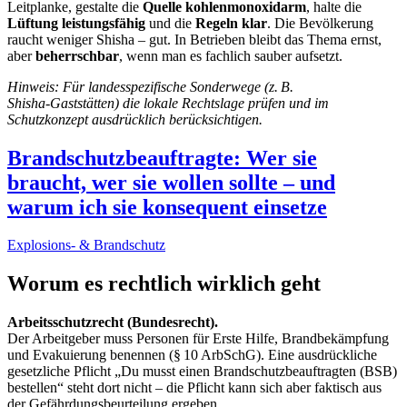
Leitplanke, gestalte die
Quelle kohlenmonoxidarm
, halte die
Lüftung leistungsfähig
und die
Regeln klar
. Die Bevölkerung
raucht weniger Shisha – gut. In Betrieben bleibt das Thema ernst,
aber
beherrschbar
, wenn man es fachlich sauber aufsetzt.
Hinweis: Für landesspezifische Sonderwege (z. B.
Shisha‑Gaststätten) die lokale Rechtslage prüfen und im
Schutzkonzept ausdrücklich berücksichtigen.
Brandschutzbeauftragte: Wer sie
braucht, wer sie wollen sollte – und
warum ich sie konsequent einsetze
Explosions- & Brandschutz
Worum es rechtlich wirklich geht
Arbeitsschutzrecht (Bundesrecht).
Der Arbeitgeber muss Personen für Erste Hilfe, Brandbekämpfung
und Evakuierung benennen (§ 10 ArbSchG). Eine ausdrückliche
gesetzliche Pflicht „Du musst einen Brandschutzbeauftragten (BSB)
bestellen“ steht dort nicht – die Pflicht kann sich aber faktisch aus
der Gefährdungsbeurteilung ergeben.