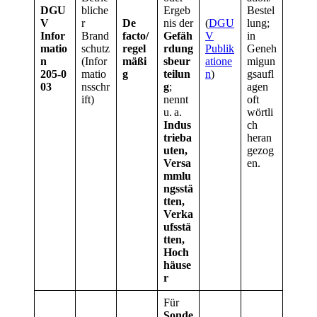
DGU
bliche
Ergeb
Bestel
V
r
De
nis der
(
DGU
lung;
Infor
Brand
facto/
Gefäh
V
in
matio
schutz
regel
rdung
Publik
Geneh
n
(Infor
mäßi
sbeur
atione
migun
205‑0
matio
g
teilun
n
)
gsaufl
03
nsschr
g
;
agen
ift)
nennt
oft
u. a.
wörtli
Indus
ch
trieba
heran
uten,
gezog
Versa
en.
mmlu
ngsstä
tten,
Verka
ufsstä
tten,
Hoch
häuse
r
Für
Sonde