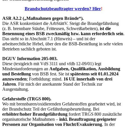
Brandschutzbeauftragter werden? Hier
!
ASR A2.2 („Maßnahmen gegen Brände“).
Die ASR konkretisiert die ArbStättV. Steigt die Brandgefährdung
(z. B. brennbare Stäube, Fritteusen, Schweißarbeiten),
ist die
Benennung eines BSB zweckmäßig bzw. kann erforderlich sein
.
Das steht so in Abschnitt 7.1 (Hinweis) – und ist der
arbeitsrechtliche Hebel, über den die BSB-Bestellung in sehr vielen
Betrieben sachlich geboten ist.
DGUV Information 205‑003.
Diese (textgleich mit VdS 3111 und vfdb 12‑09/01) legt
Mindestanforderungen an
Aufgaben, Qualifikation, Ausbildung
und Bestellung
von BSB fest. Sie ist
spätestens seit 01.01.2024
anzuwenden
; Fortbildung: mind.
16 UE innerhalb von drei
Jahren
. Für mich der anerkannte Stand der Technik zur
Ausgestaltung.
Gefahrstoffe (TRGS 800).
Wo mit brennbaren/oxidierenden Gefahrstoffen gearbeitet wird, ist
der Brandschutz Teil der Gefährdungsbeurteilung. Bei
erhöhter/hoher Brandgefährdung
fordert TRGS 800 zusätzliche
organisatorische Maßnahmen –
inkl. Beauftragung geeigneter
Personen zur Organisation von Flucht/Evakuierung
. In der