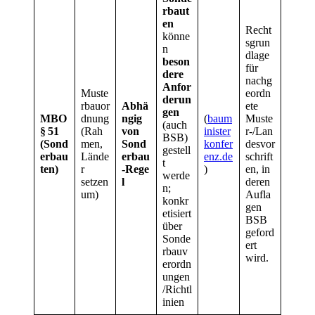
rbaut
en
Recht
könne
sgrun
n
dlage
beson
für
dere
nachg
Anfor
Muste
eordn
derun
rbauor
Abhä
ete
gen
MBO
dnung
ngig
(
baum
Muste
(auch
§ 51
(Rah
von
inister
r‑/Lan
BSB)
(Sond
men,
Sond
konfer
desvor
gestell
erbau
Lände
erbau
enz.de
schrift
t
ten)
r
‑Rege
)
en, in
werde
setzen
l
deren
n;
um)
Aufla
konkr
gen
etisiert
BSB
über
geford
Sonde
ert
rbauv
wird.
erordn
ungen
/Richtl
inien