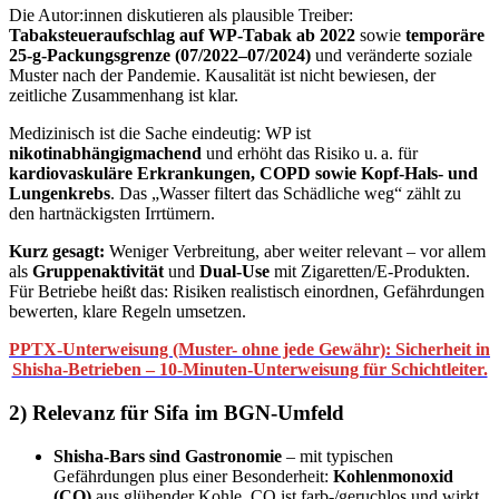
Die Autor:innen diskutieren als plausible Treiber:
Tabaksteueraufschlag auf WP‑Tabak ab 2022
sowie
temporäre
25‑g‑Packungsgrenze (07/2022–07/2024)
und veränderte soziale
Muster nach der Pandemie. Kausalität ist nicht bewiesen, der
zeitliche Zusammenhang ist klar.
Medizinisch ist die Sache eindeutig: WP ist
nikotinabhängigmachend
und erhöht das Risiko u. a. für
kardiovaskuläre Erkrankungen, COPD sowie Kopf‑Hals‑ und
Lungenkrebs
. Das „Wasser filtert das Schädliche weg“ zählt zu
den hartnäckigsten Irrtümern.
Kurz gesagt:
Weniger Verbreitung, aber weiter relevant – vor allem
als
Gruppenaktivität
und
Dual‑Use
mit Zigaretten/E‑Produkten.
Für Betriebe heißt das: Risiken realistisch einordnen, Gefährdungen
bewerten, klare Regeln umsetzen.
PPTX-Unterweisung (Muster- ohne jede Gewähr): Sicherheit in
Shisha-Betrieben – 10-Minuten-Unterweisung für Schichtleiter.
2) Relevanz für Sifa im BGN‑Umfeld
Shisha‑Bars sind Gastronomie
– mit typischen
Gefährdungen plus einer Besonderheit:
Kohlenmonoxid
(CO)
aus glühender Kohle. CO ist farb‑/geruchlos und wirkt