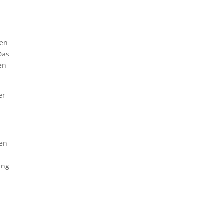
fen
Das
en
er
gen
ung