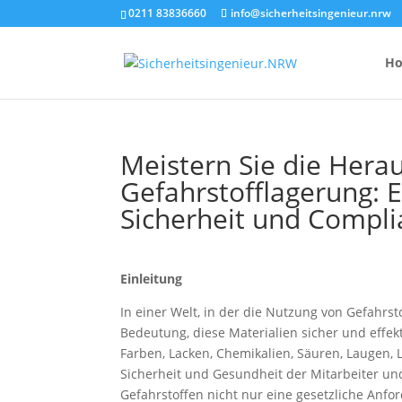
0211 83836660
info@sicherheitsingenieur.nrw
H
Meistern Sie die Hera
Gefahrstofflagerung: 
Anzahl Brandsc
Sicherheit und Compl
Feuerlöscher-
Kosten eines 
Einleitung
In einer Welt, in der die Nutzung von Gefahrst
Bedeutung, diese Materialien sicher und effe
Farben, Lacken, Chemikalien, Säuren, Laugen, 
Sicherheit und Gesundheit der Mitarbeiter und
Gefahrstoffen nicht nur eine gesetzliche Anfo