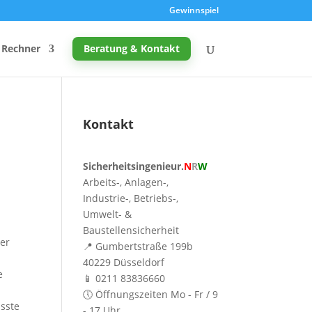
Gewinnspiel
Rechner
Beratung & Kontakt
Kontakt
Promille-Rechner
Sicherheitsingenieur.
N
R
W
Schreibtischhöhe berechnen
Arbeits-, Anlagen-,
Mutterschutz: Frist berechnen
Industrie-, Betriebs-,
Umwelt- &
Taupunkt & Schimmelgefahr
Baustellensicherheit
der
📍 Gumbertstraße 199b
40229 Düsseldorf
e
📱 0211 83836660
🕔 Öffnungszeiten Mo - Fr / 9
usste
- 17 Uhr