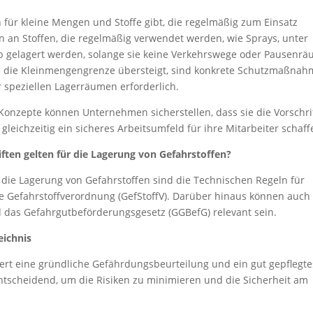
 für kleine Mengen und Stoffe gibt, die regelmäßig zum Einsatz
an Stoffen, die regelmäßig verwendet werden, wie Sprays, unter
 gelagert werden, solange sie keine Verkehrswege oder Pausenr
ge die Kleinmengengrenze übersteigt, sind konkrete Schutzmaßna
 speziellen Lagerräumen erforderlich.
onzepte können Unternehmen sicherstellen, dass sie die Vorschri
leichzeitig ein sicheres Arbeitsumfeld für ihre Mitarbeiter schaff
iften gelten für die Lagerung von Gefahrstoffen?
 die Lagerung von Gefahrstoffen sind die Technischen Regeln für
e Gefahrstoffverordnung (GefStoffV). Darüber hinaus können auch
das Gefahrgutbeförderungsgesetz (GGBefG) relevant sein.
eichnis
dert eine gründliche Gefährdungsbeurteilung und ein gut gepflegte
entscheidend, um die Risiken zu minimieren und die Sicherheit am