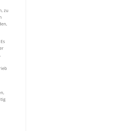
n, zu
n
den,
 Es
er
,
rieb
en,
tig