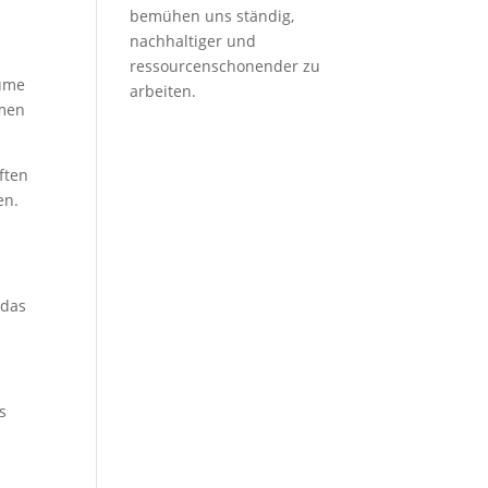
bemühen uns ständig,
nachhaltiger und
ressourcenschonender zu
äume
arbeiten.
hmen
ften
en.
 das
s