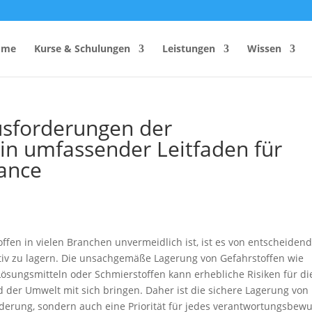
ome
Kurse & Schulungen
Leistungen
Wissen
usforderungen der
Ein umfassender Leitfaden für
hutzhelfer
Anzahl Sicherheitsbeauftragter
iance
Rechner
Einsatzzeitenrechner DGUV
Vorschrift 2
Brandschutzkonzepts
SiGeKo-Honorarrechner
Schneelast-Rechner
offen in vielen Branchen unvermeidlich ist, ist es von entscheiden
ktiv zu lagern. Die unsachgemäße Lagerung von Gefahrstoffen wie
Zurrmittel & Ladungssicherung
Lösungsmitteln oder Schmierstoffen kann erhebliche Risiken für di
 der Umwelt mit sich bringen. Daher ist die sichere Lagerung von
rderung, sondern auch eine Priorität für jedes verantwortungsbew