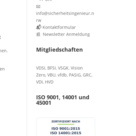
📧
info@sicherheitsingenieur.n
rw
📬
Kontaktformular
📰 Newsletter Anmeldung
g
Mitgliedschaften
hen.
VDSI
,
BFSI
,
VSGK
,
Vision
nen
Zero
,
VBU
,
vfdb
,
PASiG
,
GRC
,
VDI,
HVD
ISO 9001, 14001 und
45001