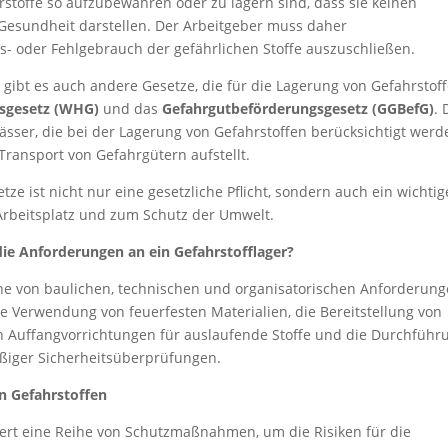
hrstoffe so aufzubewahren oder zu lagern sind, dass sie keinen
Gesundheit darstellen. Der Arbeitgeber muss daher
- oder Fehlgebrauch der gefährlichen Stoffe auszuschließen.
 gibt es auch andere Gesetze, die für die Lagerung von Gefahrstof
sgesetz (WHG)
und das
Gefahrgutbeförderungsgesetz (GGBefG)
. 
sser, die bei der Lagerung von Gefahrstoffen berücksichtigt werd
ransport von Gefahrgütern aufstellt.
tze ist nicht nur eine gesetzliche Pflicht, sondern auch ein wichtig
 Arbeitsplatz und zum Schutz der Umwelt.
die Anforderungen an ein Gefahrstofflager?
ihe von baulichen, technischen und organisatorischen Anforderun
e Verwendung von feuerfesten Materialien, die Bereitstellung von
on Auffangvorrichtungen für auslaufende Stoffe und die Durchführ
ßiger Sicherheitsüberprüfungen.
n Gefahrstoffen
dert eine Reihe von Schutzmaßnahmen, um die Risiken für die