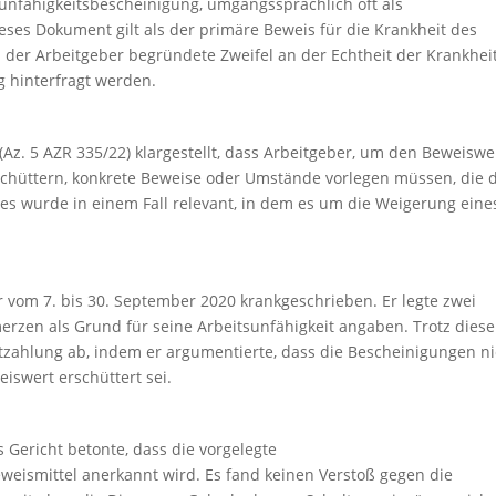
unfähigkeitsbescheinigung, umgangssprachlich oft als
eses Dokument gilt als der primäre Beweis für die Krankheit des
der Arbeitgeber begründete Zweifel an der Echtheit der Krankhei
g hinterfragt werden.
(Az. 5 AZR 335/22) klargestellt, dass Arbeitgeber, um den Beweiswe
schüttern, konkrete Beweise oder Umstände vorlegen müssen, die 
ies wurde in einem Fall relevant, in dem es um die Weigerung eine
r vom 7. bis 30. September 2020 krankgeschrieben. Er legte zwei
erzen als Grund für seine Arbeitsunfähigkeit angaben. Trotz diese
tzahlung ab, indem er argumentierte, dass die Bescheinigungen ni
swert erschüttert sei.
Gericht betonte, dass die vorgelegte
weismittel anerkannt wird. Es fand keinen Verstoß gegen die