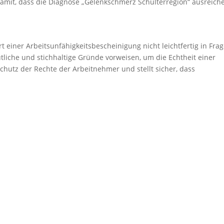
 damit, dass die Diagnose „Gelenkschmerz Schulterregion“ ausreich
rt einer Arbeitsunfähigkeitsbescheinigung nicht leichtfertig in Fra
liche und stichhaltige Gründe vorweisen, um die Echtheit einer
hutz der Rechte der Arbeitnehmer und stellt sicher, dass