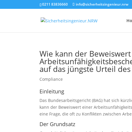
0211 83836660
info@sicherheitsingenieur.nrw
H
Wie kann der Beweiswert
Arbeitsunfähigkeitsbesche
Anzahl Brandsc
auf das jüngste Urteil de
Feuerlöscher-
Compliance
Kosten eines 
Einleitung
Das Bundesarbeitsgericht (BAG) hat sich kürz
kann der Beweiswert einer Arbeitsunfähigkeit
eine Frage, die oft zu Konflikten zwischen Ar
Der Grundsatz