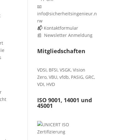
📧
info@sicherheitsingenieur.n
t
rw
📬
Kontaktformular
📰 Newsletter Anmeldung
rt
die
Mitgliedschaften
s
VDSI
,
BFSI
,
VSGK
,
Vision
Zero
,
VBU
,
vfdb
,
PASiG
,
GRC
,
VDI,
HVD
r
cht
ISO 9001, 14001 und
45001