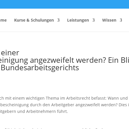
ome
Kurse & Schulungen
Leistungen
Wissen
 einer
inigung angezweifelt werden? Ein Bl
hutzhelfer
Anzahl Sicherheitsbeauftragter
s Bundesarbeitsgerichts
Rechner
Einsatzzeitenrechner DGUV
Vorschrift 2
Brandschutzkonzepts
SiGeKo-Honorarrechner
Schneelast-Rechner
lich mit einem wichtigen Thema im Arbeitsrecht befasst: Wann und
sbescheinigung durch den Arbeitgeber angezweifelt werden? Dies i
Zurrmittel & Ladungssicherung
beitgebern und Arbeitnehmern führt.