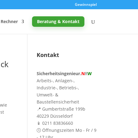
Gewinnspiel
Rechner
Beratung & Kontakt
Kontakt
ick
Promille-Rechner
Sicherheitsingenieur.
N
R
W
Schreibtischhöhe berechnen
Arbeits-, Anlagen-,
Mutterschutz: Frist berechnen
Industrie-, Betriebs-,
Umwelt- &
Taupunkt & Schimmelgefahr
Baustellensicherheit
 wie
📍 Gumbertstraße 199b
st
40229 Düsseldorf
📱 0211 83836660
🕔 Öffnungszeiten Mo - Fr / 9
- 17 Uhr