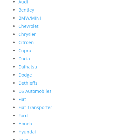
Audi
Bentley
BMW/MINI
Chevrolet
Chrysler
Citroen
Cupra
Dacia
Daihatsu
Dodge
Det
hleffs
DS Automobiles
Fiat
Fiat Transporter
Ford
Honda
Hyundai
Isuzu