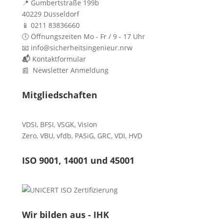
📍 Gumbertstraße 199b
40229 Düsseldorf
📱 0211 83836660
🕔 Öffnungszeiten Mo - Fr / 9 - 17 Uhr
📧 info@sicherheitsingenieur.nrw
📬
Kontaktformular
📰 Newsletter Anmeldung
Mitgliedschaften
VDSI
,
BFSI
,
VSGK
,
Vision
Zero
,
VBU
,
vfdb
,
PASiG
,
GRC
,
VDI,
HVD
ISO 9001, 14001 und 45001
Wir bilden aus - IHK