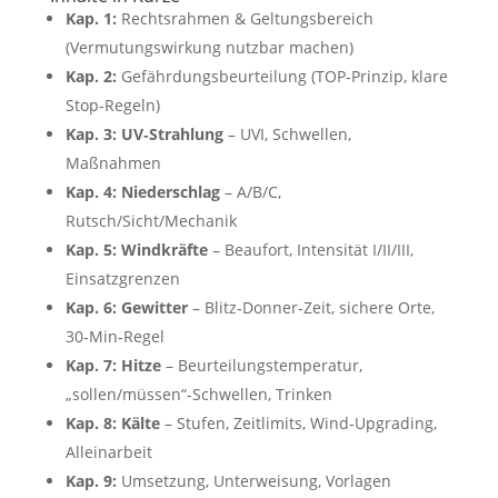
Kap. 1:
Rechtsrahmen & Geltungsbereich
(Vermutungswirkung nutzbar machen)
Kap. 2:
Gefährdungsbeurteilung (TOP‑Prinzip, klare
Stop‑Regeln)
Kap. 3:
UV‑Strahlung
– UVI, Schwellen,
Maßnahmen
Kap. 4:
Niederschlag
– A/B/C,
Rutsch/Sicht/Mechanik
Kap. 5:
Windkräfte
– Beaufort, Intensität I/II/III,
Einsatzgrenzen
Kap. 6:
Gewitter
– Blitz‑Donner‑Zeit, sichere Orte,
30‑Min‑Regel
Kap. 7:
Hitze
– Beurteilungstemperatur,
„sollen/müssen“‑Schwellen, Trinken
Kap. 8:
Kälte
– Stufen, Zeitlimits, Wind‑Upgrading,
Alleinarbeit
Kap. 9:
Umsetzung, Unterweisung, Vorlagen