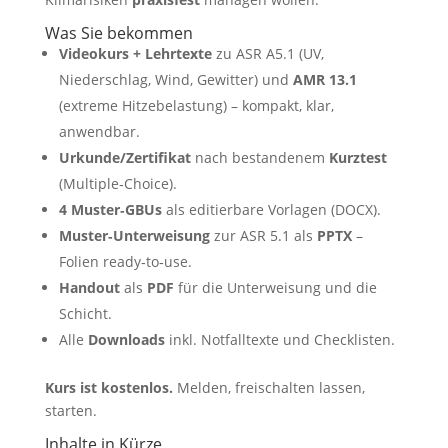
Was Sie bekommen
Videokurs + Lehrtexte
zu ASR A5.1 (UV,
Niederschlag, Wind, Gewitter) und
AMR 13.1
(extreme Hitzebelastung) – kompakt, klar,
anwendbar.
Urkunde/Zertifikat
nach bestandenem
Kurztest
(Multiple‑Choice).
4 Muster‑GBUs
als editierbare Vorlagen (DOCX).
Muster‑Unterweisung
zur ASR 5.1 als
PPTX
–
Folien ready‑to‑use.
Handout
als
PDF
für die Unterweisung und die
Schicht.
Alle
Downloads
inkl. Notfalltexte und Checklisten.
Kurs ist kostenlos.
Melden, freischalten lassen,
starten.
Inhalte in Kürze