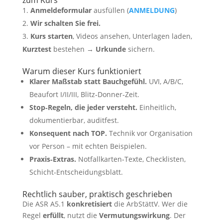
zum Kurs
Anmeldeformular
ausfüllen (
ANMELDUNG
)
Wir schalten Sie frei.
Kurs starten
, Videos ansehen, Unterlagen laden,
Kurztest
bestehen →
Urkunde
sichern.
Warum dieser Kurs funktioniert
Klarer Maßstab statt Bauchgefühl.
UVI, A/B/C,
Beaufort I/II/III, Blitz‑Donner‑Zeit.
Stop‑Regeln, die jeder versteht.
Einheitlich,
dokumentierbar, auditfest.
Konsequent nach TOP.
Technik vor Organisation
vor Person – mit echten Beispielen.
Praxis‑Extras.
Notfallkarten‑Texte, Checklisten,
Schicht‑Entscheidungsblatt.
Rechtlich sauber, praktisch geschrieben
Die ASR A5.1
konkretisiert
die ArbStättV. Wer die
Regel
erfüllt
, nutzt die
Vermutungswirkung
. Der