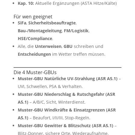
Kap. 10:
Aktuelle Ergänzungen (ASTA Hitze/Kälte)
Für wen geeignet
SiFa
,
Sicherheitsbeauftragte
,
Bau‑/Montageleitung
,
FM/Logistik
,
HSE/Compliance
.
Alle, die
Unterweisen
,
GBU
schreiben und
Entscheidungen
im Wetter treffen müssen.
Die 4 Muster‑GBUs
Muster‑GBU Natürliche UV‑Strahlung (ASR A5.1)
–
UVI, Schwellen, PSA & Verhalten.
Muster‑GBU Niederschlag & Rutschgefahr (ASR
A5.1)
– A/B/C, Sicht, Winterdienst.
Muster‑GBU Windkräfte & Einsatzgrenzen (ASR
A5.1)
– Beaufort, I/II/III, Stop‑Regeln.
Muster‑GBU Gewitter & Blitzschutz (ASR A5.1)
–
Blitz‑Donner, sichere Orte, Wiederaufnahme.