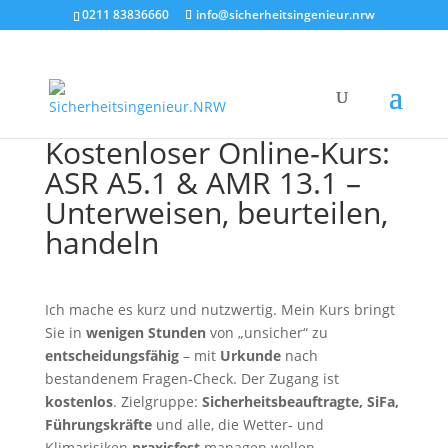
0211 83836660
info@sicherheitsingenieur.nrw
Kostenloser Online‑Kurs:
ASR A5.1 & AMR 13.1 –
Unterweisen, beurteilen,
handeln
Ich mache es kurz und nutzwertig. Mein Kurs bringt
Sie in
wenigen Stunden
von „unsicher“ zu
entscheidungsfähig
– mit
Urkunde
nach
bestandenem Fragen‑Check. Der Zugang ist
kostenlos
. Zielgruppe:
Sicherheitsbeauftragte, SiFa,
Führungskräfte
und alle, die Wetter‑ und
Klimarisiken
praxisfest
managen wollen.