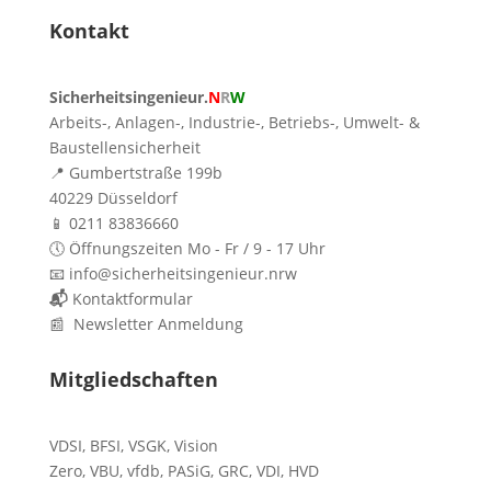
Kontakt
Sicherheitsingenieur.
N
R
W
Arbeits-, Anlagen-, Industrie-, Betriebs-, Umwelt- &
Baustellensicherheit
📍 Gumbertstraße 199b
40229 Düsseldorf
📱 0211 83836660
🕔 Öffnungszeiten Mo - Fr / 9 - 17 Uhr
📧 info@sicherheitsingenieur.nrw
📬
Kontaktformular
📰 Newsletter Anmeldung
Mitgliedschaften
VDSI
,
BFSI
,
VSGK
,
Vision
Zero
,
VBU
,
vfdb
,
PASiG
,
GRC
,
VDI,
HVD