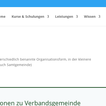
ome
Kurse & Schulungen
Leistungen
Wissen
hutzhelfer
Anzahl Sicherheitsbeauftragter
Rechner
Einsatzzeitenrechner DGUV
schiedlich benannte Organisationsform, in der kleinere
Vorschrift 2
auch Samtgemeinde)
Brandschutzkonzepts
SiGeKo-Honorarrechner
Schneelast-Rechner
Zurrmittel & Ladungssicherung
ionen zu Verbandsgemeinde