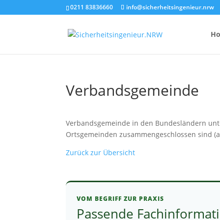
0211 83836660
info@sicherheitsingenieur.nrw
H
Verbandsgemeinde
Anzahl Brandsc
Feuerlöscher-
Verbandsgemeinde in den Bundesländern unter
Ortsgemeinden zusammengeschlossen sind (
Kosten eines 
Zurück zur Übersicht
VOM BEGRIFF ZUR PRAXIS
Passende Fachinformat