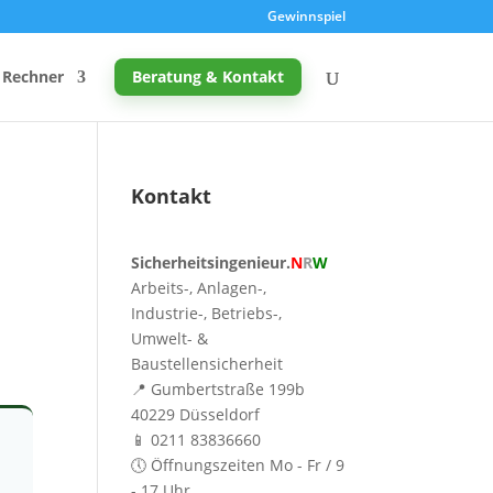
Gewinnspiel
Rechner
Beratung & Kontakt
Kontakt
Promille-Rechner
Sicherheitsingenieur.
N
R
W
Schreibtischhöhe berechnen
Arbeits-, Anlagen-,
Mutterschutz: Frist berechnen
Industrie-, Betriebs-,
Umwelt- &
Taupunkt & Schimmelgefahr
Baustellensicherheit
📍 Gumbertstraße 199b
40229 Düsseldorf
📱 0211 83836660
🕔 Öffnungszeiten Mo - Fr / 9
- 17 Uhr