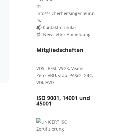
📧
info@sicherheitsingenieur.n
rw
📬
Kontaktformular
📰 Newsletter Anmeldung
Mitgliedschaften
VDSI
,
BFSI
,
VSGK
,
Vision
Zero
,
VBU
,
vfdb
,
PASiG
,
GRC
,
VDI,
HVD
ISO 9001, 14001 und
45001