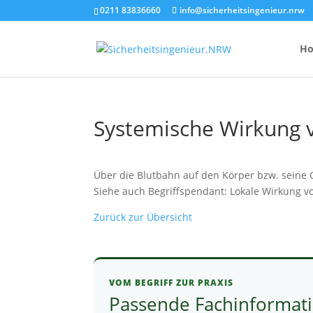
0211 83836660
info@sicherheitsingenieur.nrw
H
Systemische Wirkung 
Anzahl Brandsc
Feuerlöscher-
Über die Blutbahn auf den Körper bzw. seine O
Siehe auch Begriffspendant: Lokale Wirkung v
Kosten eines 
Zurück zur Übersicht
VOM BEGRIFF ZUR PRAXIS
Passende Fachinformat