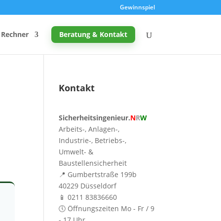
Gewinnspiel
Rechner
Beratung & Kontakt
Kontakt
Promille-Rechner
Sicherheitsingenieur.
N
R
W
Schreibtischhöhe berechnen
Arbeits-, Anlagen-,
Mutterschutz: Frist berechnen
Industrie-, Betriebs-,
Umwelt- &
Taupunkt & Schimmelgefahr
Baustellensicherheit
📍 Gumbertstraße 199b
40229 Düsseldorf
📱 0211 83836660
🕔 Öffnungszeiten Mo - Fr / 9
- 17 Uhr