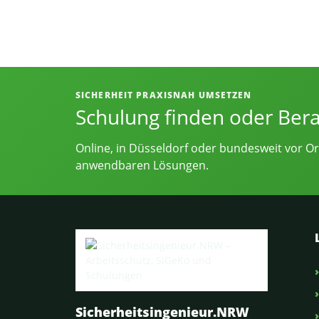
Informationen, Kontakt und Angebot
SICHERHEIT PRAXISNAH UMSETZEN
Schulung finden oder Ber
Online, in Düsseldorf oder bundesweit vor Or
anwendbaren Lösungen.
Sicherheitsingenieur.NRW