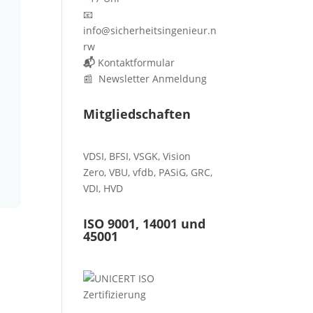
📧
info@sicherheitsingenieur.n
rw
📬
Kontaktformular
📰 Newsletter Anmeldung
Mitgliedschaften
VDSI
,
BFSI
,
VSGK
,
Vision
Zero
,
VBU
,
vfdb
,
PASiG
,
GRC
,
VDI,
HVD
ISO 9001, 14001 und
45001