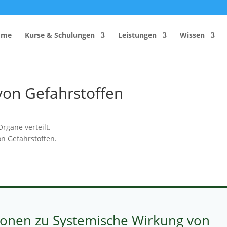
ome
Kurse & Schulungen
Leistungen
Wissen
von Gefahrstoffen
hutzhelfer
Anzahl Sicherheitsbeauftragter
Rechner
Einsatzzeitenrechner DGUV
rgane verteilt.
Vorschrift 2
on Gefahrstoffen.
Brandschutzkonzepts
SiGeKo-Honorarrechner
Schneelast-Rechner
Zurrmittel & Ladungssicherung
ionen zu Systemische Wirkung von