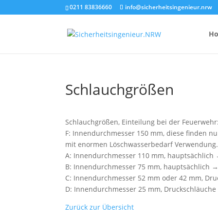
0211 83836660
info@sicherheitsingenieur.nrw
H
Schlauchgrößen
Anzahl Brandsc
Feuerlöscher-
Schlauchgrößen, Einteilung bei der Feuerwehr
F: Innendurchmesser 150 mm, diese finden nu
Kosten eines 
mit enormen Löschwasserbedarf Verwendung
A: Innendurchmesser 110 mm, hauptsächlich
B: Innendurchmesser 75 mm, hauptsächlich 
C: Innendurchmesser 52 mm oder 42 mm, Dru
D: Innendurchmesser 25 mm, Druckschläuche
Zurück zur Übersicht