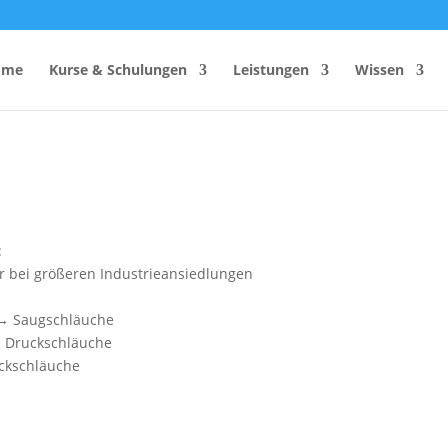
ome
Kurse & Schulungen
Leistungen
Wissen
hutzhelfer
Anzahl Sicherheitsbeauftragter
Rechner
Einsatzzeitenrechner DGUV
:
Vorschrift 2
r bei größeren Industrieansiedlungen
Brandschutzkonzepts
.
SiGeKo-Honorarrechner
 → Saugschläuche
Schneelast-Rechner
→ Druckschläuche
ckschläuche
Zurrmittel & Ladungssicherung