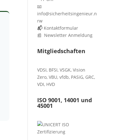
📧
info@sicherheitsingenieur.n
rw
📬
Kontaktformular
📰 Newsletter Anmeldung
Mitgliedschaften
VDSI
,
BFSI
,
VSGK
,
Vision
Zero
,
VBU
,
vfdb
,
PASiG
,
GRC
,
VDI,
HVD
ISO 9001, 14001 und
45001