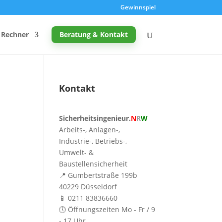
Gewinnspiel
Rechner
Beratung & Kontakt
Kontakt
Promille-Rechner
Sicherheitsingenieur.
N
R
W
Schreibtischhöhe berechnen
Arbeits-, Anlagen-,
Mutterschutz: Frist berechnen
Industrie-, Betriebs-,
Umwelt- &
Taupunkt & Schimmelgefahr
Baustellensicherheit
📍 Gumbertstraße 199b
40229 Düsseldorf
📱 0211 83836660
🕔 Öffnungszeiten Mo - Fr / 9
- 17 Uhr