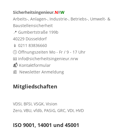
Sicherheitsingenieur.
N
R
W
Arbeits-, Anlagen-, Industrie-, Betriebs-, Umwelt- &
Baustellensicherheit
📍 Gumbertstraße 199b
40229 Düsseldorf
📱 0211 83836660
🕔 Öffnungszeiten Mo - Fr / 9 - 17 Uhr
📧 info@sicherheitsingenieur.nrw
📬
Kontaktformular
📰 Newsletter Anmeldung
Mitgliedschaften
VDSI
,
BFSI
,
VSGK
,
Vision
Zero
,
VBU
,
vfdb
,
PASiG
,
GRC
,
VDI,
HVD
ISO 9001, 14001 und 45001