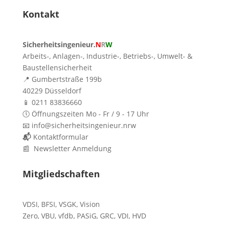
Kontakt
Sicherheitsingenieur.
N
R
W
Arbeits-, Anlagen-, Industrie-, Betriebs-, Umwelt- &
Baustellensicherheit
📍 Gumbertstraße 199b
40229 Düsseldorf
📱 0211 83836660
🕔 Öffnungszeiten Mo - Fr / 9 - 17 Uhr
📧 info@sicherheitsingenieur.nrw
📬
Kontaktformular
📰 Newsletter Anmeldung
Mitgliedschaften
VDSI
,
BFSI
,
VSGK
,
Vision
Zero
,
VBU
,
vfdb
,
PASiG
,
GRC
,
VDI,
HVD