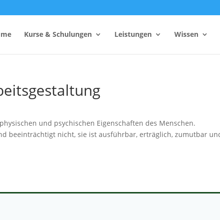
ome
Kurse & Schulungen
Leistungen
Wissen
eitsgestaltung
hutzhelfer
Anzahl Sicherheitsbeauftragter
Rechner
Einsatzzeitenrechner DGUV
physischen und psychischen Eigenschaften des Menschen.
Vorschrift 2
 beeinträchtigt nicht, sie ist ausführbar, erträglich, zumutbar un
Brandschutzkonzepts
SiGeKo-Honorarrechner
Schneelast-Rechner
Zurrmittel & Ladungssicherung