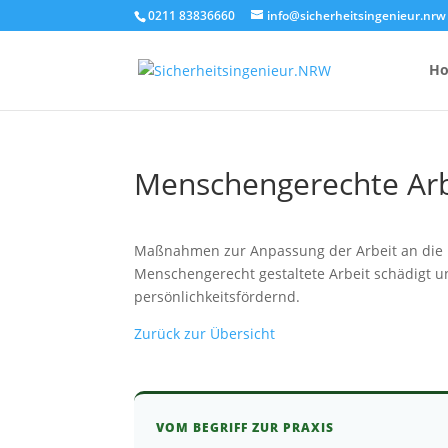
0211 83836660
info@sicherheitsingenieur.nrw
H
Menschengerechte Arb
Anzahl Brandsc
Feuerlöscher-
Maßnahmen zur Anpassung der Arbeit an die 
Menschengerecht gestaltete Arbeit schädigt und
Kosten eines 
persönlichkeitsfördernd.
Zurück zur Übersicht
VOM BEGRIFF ZUR PRAXIS