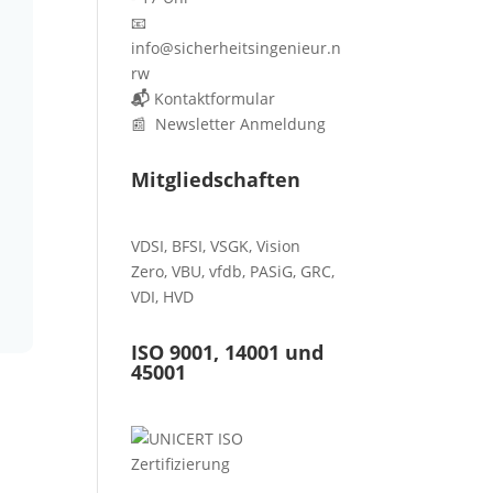
📧
info@sicherheitsingenieur.n
rw
📬
Kontaktformular
📰 Newsletter Anmeldung
Mitgliedschaften
VDSI
,
BFSI
,
VSGK
,
Vision
Zero
,
VBU
,
vfdb
,
PASiG
,
GRC
,
VDI,
HVD
ISO 9001, 14001 und
45001