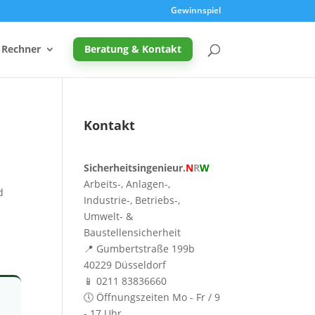
Gewinnspiel
Rechner
Beratung & Kontakt
Kontakt
Promille-Rechner
Sicherheitsingenieur.
N
R
W
Schreibtischhöhe berechnen
Arbeits-, Anlagen-,
d
Mutterschutz: Frist berechnen
Industrie-, Betriebs-,
Umwelt- &
Taupunkt & Schimmelgefahr
Baustellensicherheit
📍 Gumbertstraße 199b
40229 Düsseldorf
📱 0211 83836660
🕔 Öffnungszeiten Mo - Fr / 9
- 17 Uhr