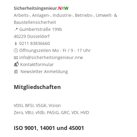
Sicherheitsingenieur.
N
R
W
Arbeits-, Anlagen-, Industrie-, Betriebs-, Umwelt- &
Baustellensicherheit
📍 Gumbertstraße 199b
40229 Düsseldorf
📱 0211 83836660
🕔 Öffnungszeiten Mo - Fr / 9 - 17 Uhr
📧 info@sicherheitsingenieur.nrw
📬
Kontaktformular
📰 Newsletter Anmeldung
Mitgliedschaften
VDSI
,
BFSI
,
VSGK
,
Vision
Zero
,
VBU
,
vfdb
,
PASiG
,
GRC
,
VDI,
HVD
ISO 9001, 14001 und 45001