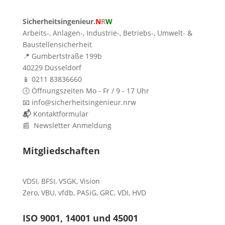
Sicherheitsingenieur.
N
R
W
Arbeits-, Anlagen-, Industrie-, Betriebs-, Umwelt- &
Baustellensicherheit
📍 Gumbertstraße 199b
40229 Düsseldorf
📱 0211 83836660
🕔 Öffnungszeiten Mo - Fr / 9 - 17 Uhr
📧 info@sicherheitsingenieur.nrw
📬
Kontaktformular
📰 Newsletter Anmeldung
Mitgliedschaften
VDSI
,
BFSI
,
VSGK
,
Vision
Zero
,
VBU
,
vfdb
,
PASiG
,
GRC
,
VDI,
HVD
ISO 9001, 14001 und 45001