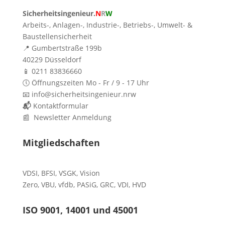
Sicherheitsingenieur.
N
R
W
Arbeits-, Anlagen-, Industrie-, Betriebs-, Umwelt- &
Baustellensicherheit
📍 Gumbertstraße 199b
40229 Düsseldorf
📱 0211 83836660
🕔 Öffnungszeiten Mo - Fr / 9 - 17 Uhr
📧 info@sicherheitsingenieur.nrw
📬
Kontaktformular
📰 Newsletter Anmeldung
Mitgliedschaften
VDSI
,
BFSI
,
VSGK
,
Vision
Zero
,
VBU
,
vfdb
,
PASiG
,
GRC
,
VDI,
HVD
ISO 9001, 14001 und 45001