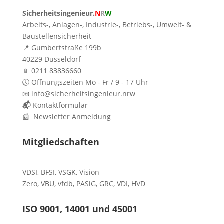
Sicherheitsingenieur.
N
R
W
Arbeits-, Anlagen-, Industrie-, Betriebs-, Umwelt- &
Baustellensicherheit
📍 Gumbertstraße 199b
40229 Düsseldorf
📱 0211 83836660
🕔 Öffnungszeiten Mo - Fr / 9 - 17 Uhr
📧 info@sicherheitsingenieur.nrw
📬
Kontaktformular
📰 Newsletter Anmeldung
Mitgliedschaften
VDSI
,
BFSI
,
VSGK
,
Vision
Zero
,
VBU
,
vfdb
,
PASiG
,
GRC
,
VDI,
HVD
ISO 9001, 14001 und 45001