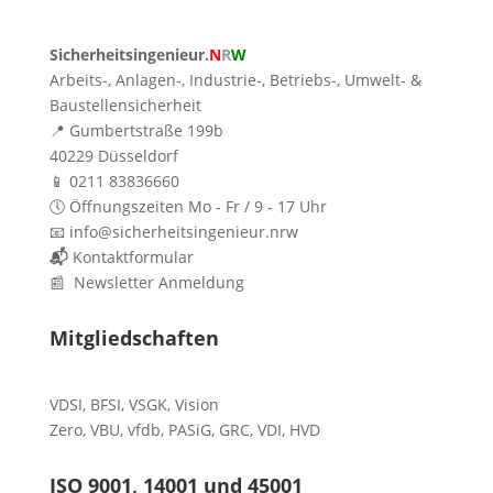
Sicherheitsingenieur.
N
R
W
Arbeits-, Anlagen-, Industrie-, Betriebs-, Umwelt- &
Baustellensicherheit
📍 Gumbertstraße 199b
40229 Düsseldorf
📱 0211 83836660
🕔 Öffnungszeiten Mo - Fr / 9 - 17 Uhr
📧 info@sicherheitsingenieur.nrw
📬
Kontaktformular
📰 Newsletter Anmeldung
Mitgliedschaften
VDSI
,
BFSI
,
VSGK
,
Vision
Zero
,
VBU
,
vfdb
,
PASiG
,
GRC
,
VDI,
HVD
ISO 9001, 14001 und 45001