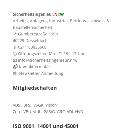
Sicherheitsingenieur.
N
R
W
Arbeits-, Anlagen-, Industrie-, Betriebs-, Umwelt- &
Baustellensicherheit
📍 Gumbertstraße 199b
40229 Düsseldorf
📱 0211 83836660
🕔 Öffnungszeiten Mo - Fr / 9 - 17 Uhr
📧 info@sicherheitsingenieur.nrw
📬
Kontaktformular
📰 Newsletter Anmeldung
Mitgliedschaften
VDSI
,
BFSI
,
VSGK
,
Vision
Zero
,
VBU
,
vfdb
,
PASiG
,
GRC
,
VDI,
HVD
ISO 9001, 14001 und 45001