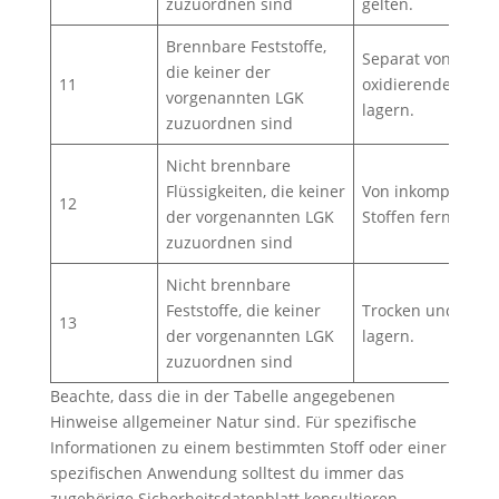
zuzuordnen sind
gelten.
Brennbare Feststoffe,
Separat von
die keiner der
11
oxidierenden Stof
vorgenannten LGK
lagern.
zuzuordnen sind
Nicht brennbare
Flüssigkeiten, die keiner
Von inkompatible
12
der vorgenannten LGK
Stoffen fernhalten
zuzuordnen sind
Nicht brennbare
Feststoffe, die keiner
Trocken und kühl
13
der vorgenannten LGK
lagern.
zuzuordnen sind
Beachte, dass die in der Tabelle angegebenen
Hinweise allgemeiner Natur sind. Für spezifische
Informationen zu einem bestimmten Stoff oder einer
spezifischen Anwendung solltest du immer das
zugehörige Sicherheitsdatenblatt konsultieren.