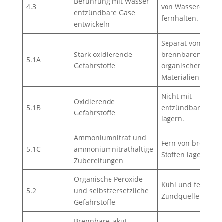
Berührung mit Wasser
4.3
von Wasserquelle
entzündbare Gase
fernhalten.
entwickeln
Separat von
Stark oxidierende
brennbaren oder
5.1A
Gefahrstoffe
organischen
Materialien lagern
Nicht mit
Oxidierende
5.1B
entzündbaren Sto
Gefahrstoffe
lagern.
Ammoniumnitrat und
Fern von brennba
5.1C
ammoniumnitrathaltige
Stoffen lagern.
Zubereitungen
Organische Peroxide
Kühl und fern von
5.2
und selbstzersetzliche
Zündquellen lager
Gefahrstoffe
Brennbare, akut