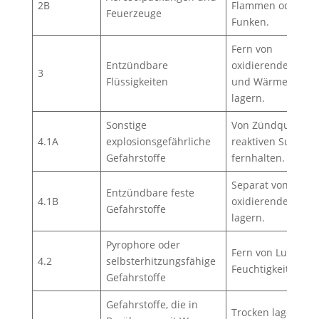
2B
Flammen oder
Feuerzeuge
Funken.
Fern von
Entzündbare
oxidierenden Stof
3
Flüssigkeiten
und Wärmequelle
lagern.
Sonstige
Von Zündquellen 
4.1A
explosionsgefährliche
reaktiven Substa
Gefahrstoffe
fernhalten.
Separat von
Entzündbare feste
4.1B
oxidierenden Stof
Gefahrstoffe
lagern.
Pyrophore oder
Fern von Luft und
4.2
selbsterhitzungsfähige
Feuchtigkeit lager
Gefahrstoffe
Gefahrstoffe, die in
Trocken lagern u