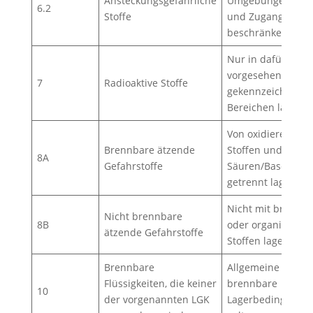
Ansteckungsgefährliche
Umgebungen lage
6.2
Stoffe
und Zugang
beschränken.
Nur in dafür
vorgesehenen un
7
Radioaktive Stoffe
gekennzeichneten
Bereichen lagern.
Von oxidierenden
Brennbare ätzende
Stoffen und stark
8A
Gefahrstoffe
Säuren/Basen
getrennt lagern.
Nicht mit brennb
Nicht brennbare
8B
oder organischen
ätzende Gefahrstoffe
Stoffen lagern.
Brennbare
Allgemeine
Flüssigkeiten, die keiner
brennbare
10
der vorgenannten LGK
Lagerbedingunge