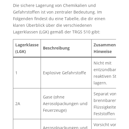
Die sichere Lagerung von Chemikalien und
Gefahrstoffen ist von zentraler Bedeutung. Im
Folgenden findest du eine Tabelle, die dir einen
klaren Überblick über die verschiedenen
Lagerklassen (LGK) gemäß der TRGS 510 gibt:
Lagerklasse
Zusammenlageru
Beschreibung
(LGK)
Hinweise
Nicht mit
entzündbaren od
1
Explosive Gefahrstoffe
reaktiven Stoffen
lagern.
Separat von
Gase (ohne
brennbaren
2A
Aerosolpackungen und
Flüssigkeiten und
Feuerzeuge)
Feststoffen lagern
Vorsicht vor offen
Aerosolpackungen und