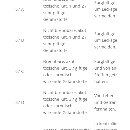
Sorgfältige Lageru
toxische Kat. 1 und 2 /
6.1A
um Leckagen zu
sehr giftige
vermeiden.
Gefahrstoffe
Nicht brennbare, akut
Sorgfältige Lageru
toxische Kat. 1 und 2 /
6.1B
um Leckagen zu
sehr giftige
vermeiden.
Gefahrstoffe
Brennbare, akut
Sorgfältige Lager
toxische Kat. 3 / giftige
und von anderen
6.1C
oder chronisch
Stoffen getrennt
wirkende Gefahrstoffe
halten.
Nicht brennbare, akut
Von Lebensmittel
toxische Kat. 3 / giftige
6.1D
und Getränken
oder chronisch
fernhalten.
wirkende Gefahrstoffe
In kontrollierten