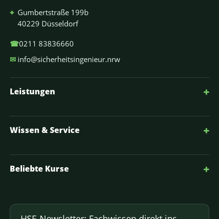
⌖
Gumbertstraße 199b
40229 Düsseldorf
☎
0211 83836660
✉
info@sicherheitsingenieur.nrw
+
Leistungen
+
Wissen & Service
+
Beliebte Kurse
HSE-Newsletter: Fachwissen direkt ins