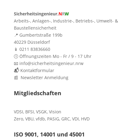
Sicherheitsingenieur.
N
R
W
Arbeits-, Anlagen-, Industrie-, Betriebs-, Umwelt- &
Baustellensicherheit
📍 Gumbertstraße 199b
40229 Düsseldorf
📱 0211 83836660
🕔 Öffnungszeiten Mo - Fr / 9 - 17 Uhr
📧 info@sicherheitsingenieur.nrw
📬
Kontaktformular
📰 Newsletter Anmeldung
Mitgliedschaften
VDSI
,
BFSI
,
VSGK
,
Vision
Zero
,
VBU
,
vfdb
,
PASiG
,
GRC
,
VDI,
HVD
ISO 9001, 14001 und 45001