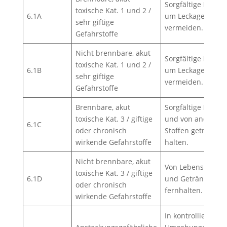
Sorgfältige Lageru
toxische Kat. 1 und 2 /
6.1A
um Leckagen zu
sehr giftige
vermeiden.
Gefahrstoffe
Nicht brennbare, akut
Sorgfältige Lageru
toxische Kat. 1 und 2 /
6.1B
um Leckagen zu
sehr giftige
vermeiden.
Gefahrstoffe
Brennbare, akut
Sorgfältige Lager
toxische Kat. 3 / giftige
und von anderen
6.1C
oder chronisch
Stoffen getrennt
wirkende Gefahrstoffe
halten.
Nicht brennbare, akut
Von Lebensmittel
toxische Kat. 3 / giftige
6.1D
und Getränken
oder chronisch
fernhalten.
wirkende Gefahrstoffe
In kontrollierten