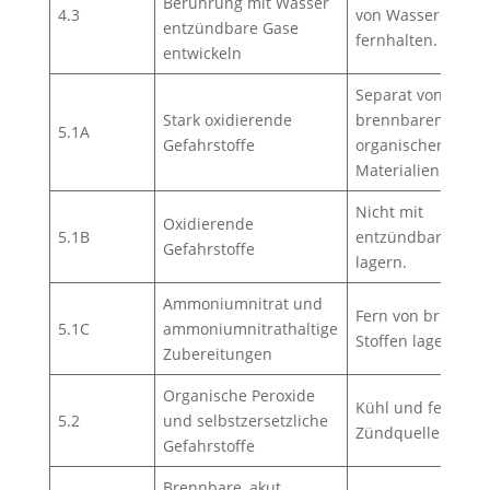
Berührung mit Wasser
4.3
von Wasserquelle
entzündbare Gase
fernhalten.
entwickeln
Separat von
Stark oxidierende
brennbaren oder
5.1A
Gefahrstoffe
organischen
Materialien lagern
Nicht mit
Oxidierende
5.1B
entzündbaren Sto
Gefahrstoffe
lagern.
Ammoniumnitrat und
Fern von brennba
5.1C
ammoniumnitrathaltige
Stoffen lagern.
Zubereitungen
Organische Peroxide
Kühl und fern von
5.2
und selbstzersetzliche
Zündquellen lager
Gefahrstoffe
Brennbare, akut