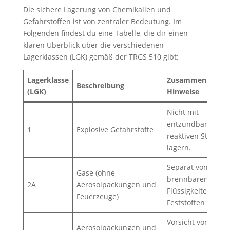
Die sichere Lagerung von Chemikalien und
Gefahrstoffen ist von zentraler Bedeutung. Im
Folgenden findest du eine Tabelle, die dir einen
klaren Überblick über die verschiedenen
Lagerklassen (LGK) gemäß der TRGS 510 gibt:
Lagerklasse
Zusammenlageru
Beschreibung
(LGK)
Hinweise
Nicht mit
entzündbaren od
1
Explosive Gefahrstoffe
reaktiven Stoffen
lagern.
Separat von
Gase (ohne
brennbaren
2A
Aerosolpackungen und
Flüssigkeiten und
Feuerzeuge)
Feststoffen lagern
Vorsicht vor offen
Aerosolpackungen und