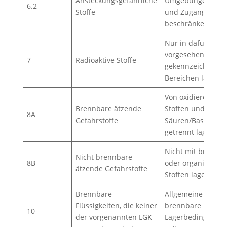
Ansteckungsgefährliche
Umgebungen lage
6.2
Stoffe
und Zugang
beschränken.
Nur in dafür
vorgesehenen un
7
Radioaktive Stoffe
gekennzeichneten
Bereichen lagern.
Von oxidierenden
Brennbare ätzende
Stoffen und stark
8A
Gefahrstoffe
Säuren/Basen
getrennt lagern.
Nicht mit brennb
Nicht brennbare
8B
oder organischen
ätzende Gefahrstoffe
Stoffen lagern.
Brennbare
Allgemeine
Flüssigkeiten, die keiner
brennbare
10
der vorgenannten LGK
Lagerbedingunge