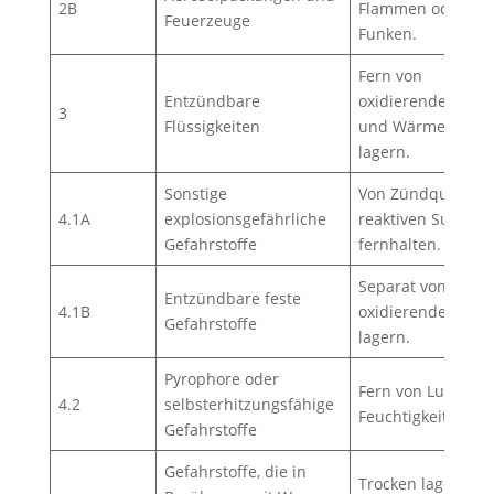
2B
Flammen oder
Feuerzeuge
Funken.
Fern von
Entzündbare
oxidierenden Stof
3
Flüssigkeiten
und Wärmequelle
lagern.
Sonstige
Von Zündquellen 
4.1A
explosionsgefährliche
reaktiven Substa
Gefahrstoffe
fernhalten.
Separat von
Entzündbare feste
4.1B
oxidierenden Stof
Gefahrstoffe
lagern.
Pyrophore oder
Fern von Luft und
4.2
selbsterhitzungsfähige
Feuchtigkeit lager
Gefahrstoffe
Gefahrstoffe, die in
Trocken lagern u