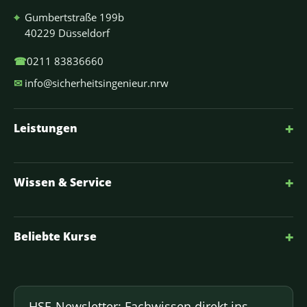
⌖
Gumbertstraße 199b
40229 Düsseldorf
☎
0211 83836660
✉
info@sicherheitsingenieur.nrw
+
Leistungen
+
Wissen & Service
+
Beliebte Kurse
HSE-Newsletter: Fachwissen direkt ins