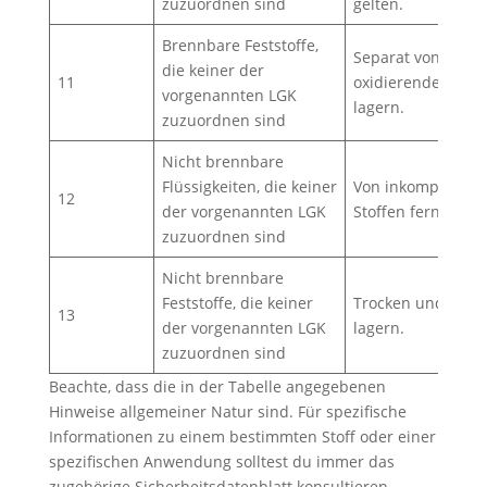
zuzuordnen sind
gelten.
Brennbare Feststoffe,
Separat von
die keiner der
11
oxidierenden Stof
vorgenannten LGK
lagern.
zuzuordnen sind
Nicht brennbare
Flüssigkeiten, die keiner
Von inkompatible
12
der vorgenannten LGK
Stoffen fernhalten
zuzuordnen sind
Nicht brennbare
Feststoffe, die keiner
Trocken und kühl
13
der vorgenannten LGK
lagern.
zuzuordnen sind
Beachte, dass die in der Tabelle angegebenen
Hinweise allgemeiner Natur sind. Für spezifische
Informationen zu einem bestimmten Stoff oder einer
spezifischen Anwendung solltest du immer das
zugehörige Sicherheitsdatenblatt konsultieren.