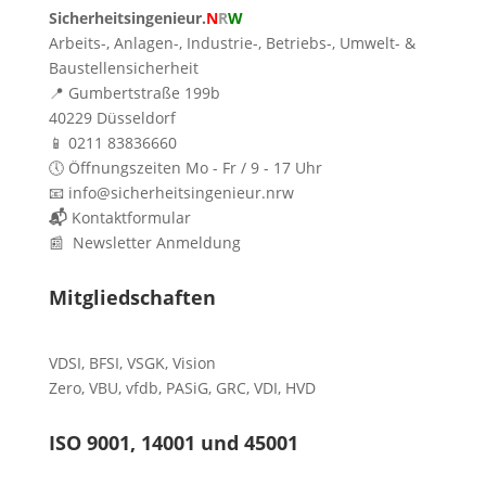
Sicherheitsingenieur.
N
R
W
Arbeits-, Anlagen-, Industrie-, Betriebs-, Umwelt- &
Baustellensicherheit
📍 Gumbertstraße 199b
40229 Düsseldorf
📱 0211 83836660
🕔 Öffnungszeiten Mo - Fr / 9 - 17 Uhr
📧 info@sicherheitsingenieur.nrw
📬
Kontaktformular
📰 Newsletter Anmeldung
Mitgliedschaften
VDSI
,
BFSI
,
VSGK
,
Vision
Zero
,
VBU
,
vfdb
,
PASiG
,
GRC
,
VDI,
HVD
ISO 9001, 14001 und 45001