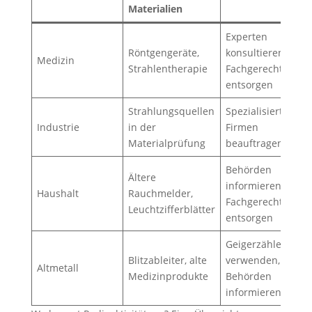
Materialien
Experten
Röntgengeräte,
konsultieren,
Medizin
Strahlentherapie
Fachgerecht
entsorgen
Strahlungsquellen
Spezialisierte
Industrie
in der
Firmen
Materialprüfung
beauftragen
Behörden
Ältere
informieren,
Haushalt
Rauchmelder,
Fachgerecht
Leuchtzifferblätter
entsorgen
Geigerzähler
Blitzableiter, alte
verwenden,
Altmetall
Medizinprodukte
Behörden
informieren