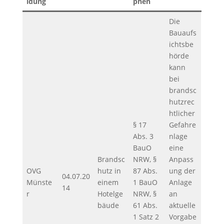
idung
phen
Die
Bauaufs
ichtsbe
hörde
kann
bei
brandsc
hutzrec
htlicher
§ 17
Gefahre
Abs. 3
nlage
BauO
eine
Brandsc
NRW, §
Anpass
OVG
hutz in
87 Abs.
ung der
04.07.20
Münste
einem
1 BauO
Anlage
14
r
Hotelge
NRW, §
an
bäude
61 Abs.
aktuelle
1 Satz 2
Vorgabe