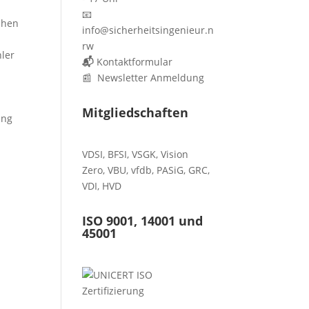
📧
achen
info@sicherheitsingenieur.n
rw
hler
📬
Kontaktformular
📰 Newsletter Anmeldung
Mitgliedschaften
ung
VDSI
,
BFSI
,
VSGK
,
Vision
Zero
,
VBU
,
vfdb
,
PASiG
,
GRC
,
VDI,
HVD
ISO 9001, 14001 und
45001