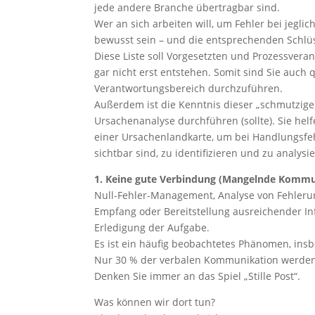
jede andere Branche übertragbar sind.
Wer an sich arbeiten will, um Fehler bei jegli
bewusst sein – und die entsprechenden Schlüs
Diese Liste soll Vorgesetzten und Prozessvera
gar nicht erst entstehen. Somit sind Sie auch q
Verantwortungsbereich durchzuführen.
Außerdem ist die Kenntnis dieser „schmutzigen
Ursachenanalyse durchführen (sollte). Sie helfe
einer Ursachenlandkarte, um bei Handlungsfeh
sichtbar sind, zu identifizieren und zu analysi
1. Keine gute Verbindung (Mangelnde Kommu
Null-Fehler-Management, Analyse von Fehleru
Empfang oder Bereitstellung ausreichender In
Erledigung der Aufgabe.
Es ist ein häufig beobachtetes Phänomen, in
Nur 30 % der verbalen Kommunikation werde
Denken Sie immer an das Spiel „Stille Post“.
Was können wir dort tun?