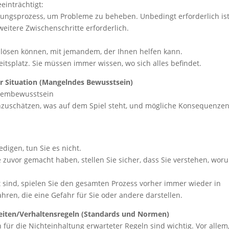
eeinträchtigt:
ebungsprozess, um Probleme zu beheben. Unbedingt erforderlich ist
eitere Zwischenschritte erforderlich.
t lösen können, mit jemandem, der Ihnen helfen kann.
tsplatz. Sie müssen immer wissen, wo sich alles befindet.
r Situation (Mangelndes Bewusstsein)
blembewusstsein
inzuschätzen, was auf dem Spiel steht, und mögliche Konsequenze
edigen, tun Sie es nicht.
e zuvor gemacht haben, stellen Sie sicher, dass Sie verstehen, wor
t sind, spielen Sie den gesamten Prozess vorher immer wieder in
ren, die eine Gefahr für Sie oder andere darstellen.
eiten/Verhaltensregeln (Standards und Normen)
ür die Nichteinhaltung erwarteter Regeln sind wichtig. Vor allem