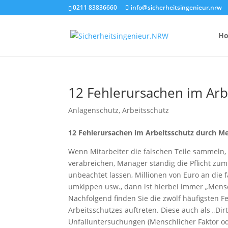
0211 83836660
info@sicherheitsingenieur.nrw
H
12 Fehlerursachen im Ar
Anzahl Brandsc
Anlagenschutz
,
Arbeitsschutz
Feuerlöscher-
12 Fehlerursachen im Arbeitsschutz durch M
Kosten eines 
Wenn Mitarbeiter die falschen Teile sammeln, 
verabreichen, Manager ständig die Pflicht zu
unbeachtet lassen, Millionen von Euro an die
umkippen usw., dann ist hierbei immer „Mensc
Nachfolgend finden Sie die zwölf häufigsten 
Arbeitsschutzes auftreten. Diese auch als „Di
Unfalluntersuchungen (Menschlicher Faktor od