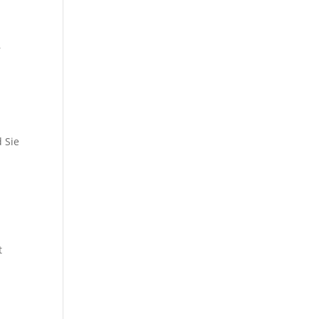
r
d Sie
t