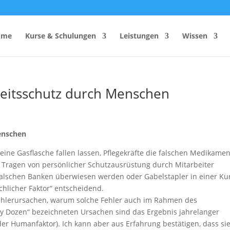
ome
Kurse & Schulungen
Leistungen
Wissen
beitsschutz durch Menschen
hutzhelfer
Anzahl Sicherheitsbeauftragter
Rechner
Einsatzzeitenrechner DGUV
enschen
Vorschrift 2
Brandschutzkonzepts
eine Gasflasche fallen lassen, Pflegekräfte die falschen Medikame
SiGeKo-Honorarrechner
m Tragen von persönlicher Schutzausrüstung durch Mitarbeiter
Schneelast-Rechner
 falschen Banken überwiesen werden oder Gabelstapler in einer Ku
hlicher Faktor“ entscheidend.
Zurrmittel & Ladungssicherung
Fehlerursachen, warum solche Fehler auch im Rahmen des
rty Dozen“ bezeichneten Ursachen sind das Ergebnis jahrelanger
er Humanfaktor). Ich kann aber aus Erfahrung bestätigen, dass sie