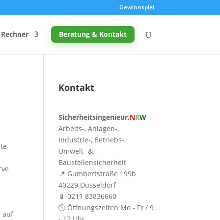
Gewinnspiel
Rechner
Beratung & Kontakt
Kontakt
Promille-Rechner
Sicherheitsingenieur.
N
R
W
Schreibtischhöhe berechnen
Arbeits-, Anlagen-,
Mutterschutz: Frist berechnen
Industrie-, Betriebs-,
nte
Umwelt- &
Taupunkt & Schimmelgefahr
Baustellensicherheit
rve
📍 Gumbertstraße 199b
40229 Düsseldorf
📱 0211 83836660
🕔 Öffnungszeiten Mo - Fr / 9
 auf
- 17 Uhr