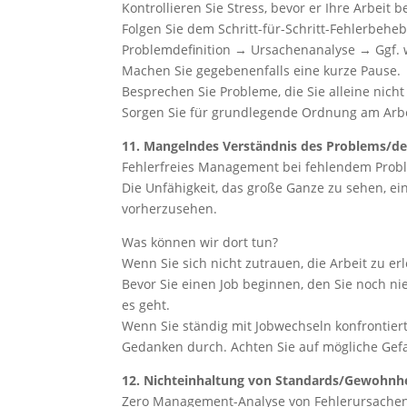
Kontrollieren Sie Stress, bevor er Ihre Arbeit b
Folgen Sie dem Schritt-für-Schritt-Fehlerbeh
Problemdefinition → Ursachenanalyse → Ggf. w
Machen Sie gegebenenfalls eine kurze Pause.
Besprechen Sie Probleme, die Sie alleine nich
Sorgen Sie für grundlegende Ordnung am Arbei
11. Mangelndes Verständnis des Problems/de
Fehlerfreies Management bei fehlendem Pro
Die Unfähigkeit, das große Ganze zu sehen, e
vorherzusehen.
Was können wir dort tun?
Wenn Sie sich nicht zutrauen, die Arbeit zu erl
Bevor Sie einen Job beginnen, den Sie noch ni
es geht.
Wenn Sie ständig mit Jobwechseln konfrontier
Gedanken durch. Achten Sie auf mögliche Gefah
12. Nichteinhaltung von Standards/Gewohnh
Zero Management-Analyse von Fehlerursachen f