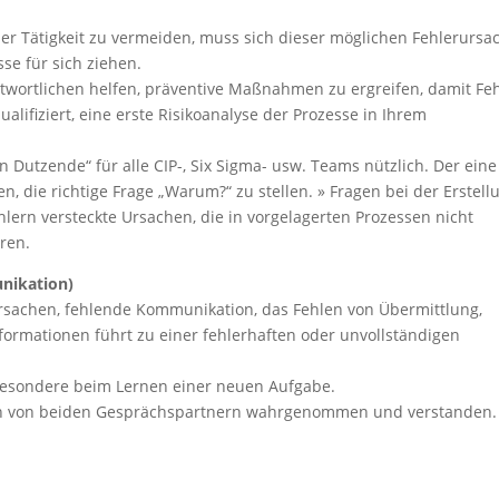
cher Tätigkeit zu vermeiden, muss sich dieser möglichen Fehlerurs
se für sich ziehen.
ntwortlichen helfen, präventive Maßnahmen zu ergreifen, damit Fe
ualifiziert, eine erste Risikoanalyse der Prozesse in Ihrem
 Dutzende“ für alle CIP-, Six Sigma- usw. Teams nützlich. Der eine
n, die richtige Frage „Warum?“ zu stellen. » Fragen bei der Erstell
lern versteckte Ursachen, die in vorgelagerten Prozessen nicht
eren.
nikation)
rsachen, fehlende Kommunikation, das Fehlen von Übermittlung,
formationen führt zu einer fehlerhaften oder unvollständigen
sbesondere beim Lernen einer neuen Aufgabe.
n von beiden Gesprächspartnern wahrgenommen und verstanden.