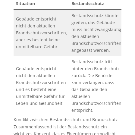
Situation
Bestandsschutz
Bra
Bestandsschutz könnte
Gebäude entspricht
greifen, das Gebäude
nicht den aktuellen
muss nicht zwangsläufig
Brandschutzvorschriften,
–
den aktuellen
aber es besteht keine
Brandschutzvorschriften
unmittelbare Gefahr
angepasst werden.
Bestandsschutz tritt
Gebäude entspricht
hinter den Brandschutz
nicht den aktuellen
zurück. Die Behörde
Bra
Brandschutzvorschriften
kann verlangen, dass
hat 
und es besteht eine
das Gebäude den
dem
unmittelbare Gefahr für
aktuellen
Best
Leben und Gesundheit
Brandschutzvorschriften
entspricht.
Konflikt zwischen Bestandsschutz und Brandschutz
Zusammenfassend ist der Bestandsschutz ein
wichtiges Konzept, das es Eigentümern ermöglicht,