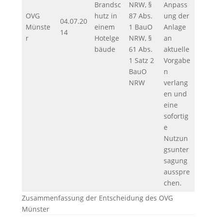
Brandsc
NRW, §
Anpass
OVG
hutz in
87 Abs.
ung der
04.07.20
Münste
einem
1 BauO
Anlage
14
r
Hotelge
NRW, §
an
bäude
61 Abs.
aktuelle
1 Satz 2
Vorgabe
BauO
n
NRW
verlang
en und
eine
sofortig
e
Nutzun
gsunter
sagung
ausspre
chen.
Zusammenfassung der Entscheidung des OVG
Münster