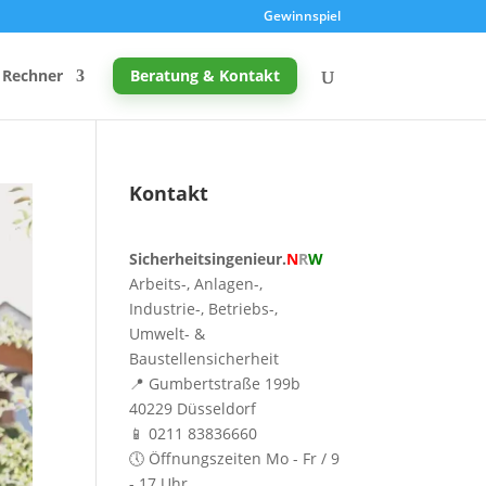
Gewinnspiel
Rechner
Beratung & Kontakt
Kontakt
Promille-Rechner
Sicherheitsingenieur.
N
R
W
Schreibtischhöhe berechnen
Arbeits-, Anlagen-,
Mutterschutz: Frist berechnen
Industrie-, Betriebs-,
Umwelt- &
Taupunkt & Schimmelgefahr
Baustellensicherheit
📍 Gumbertstraße 199b
40229 Düsseldorf
📱 0211 83836660
🕔 Öffnungszeiten Mo - Fr / 9
- 17 Uhr