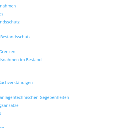
aßnahmen
es
andsschutz
Bestandsschutz
r Grenzen
maßnahmen im Bestand
Sachverständigen
d anlagentechnischen Gegebenheiten
gsansätze
d