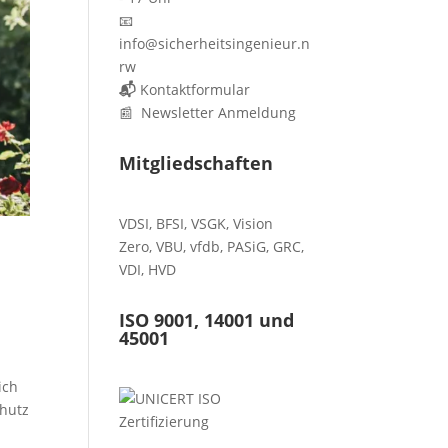
📧
info@sicherheitsingenieur.n
rw
📬
Kontaktformular
📰 Newsletter Anmeldung
Mitgliedschaften
VDSI
,
BFSI
,
VSGK
,
Vision
Zero
,
VBU
,
vfdb
,
PASiG
,
GRC
,
VDI,
HVD
ISO 9001, 14001 und
45001
ich
chutz