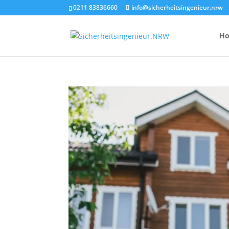
0211 83836660
info@sicherheitsingenieur.nrw
H
Anzahl Brandsc
Feuerlöscher-
Kosten eines 