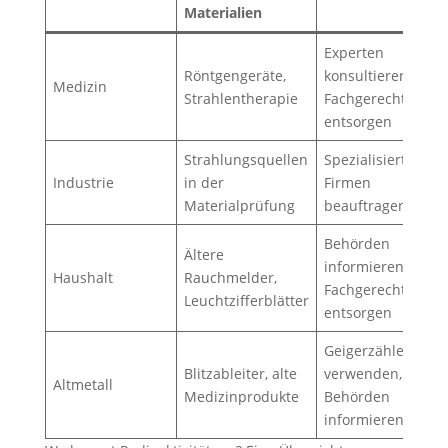
Materialien
Experten
Röntgengeräte,
konsultieren,
Medizin
Strahlentherapie
Fachgerecht
entsorgen
Strahlungsquellen
Spezialisierte
Industrie
in der
Firmen
Materialprüfung
beauftragen
Behörden
Ältere
informieren,
Haushalt
Rauchmelder,
Fachgerecht
Leuchtzifferblätter
entsorgen
Geigerzähler
Blitzableiter, alte
verwenden,
Altmetall
Medizinprodukte
Behörden
informieren