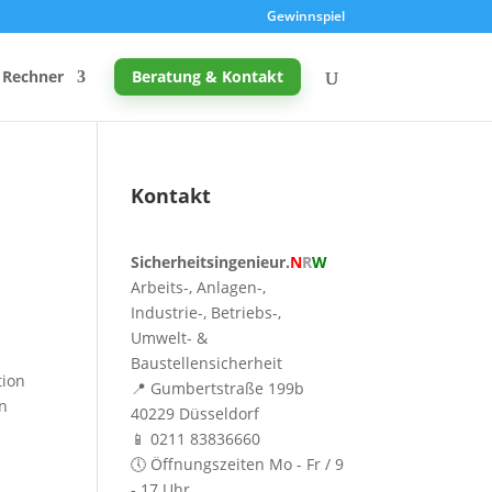
Gewinnspiel
Rechner
Beratung & Kontakt
Kontakt
Promille-Rechner
Sicherheitsingenieur.
N
R
W
Schreibtischhöhe berechnen
Arbeits-, Anlagen-,
Mutterschutz: Frist berechnen
Industrie-, Betriebs-,
Umwelt- &
Taupunkt & Schimmelgefahr
Baustellensicherheit
tion
📍 Gumbertstraße 199b
en
40229 Düsseldorf
📱 0211 83836660
🕔 Öffnungszeiten Mo - Fr / 9
- 17 Uhr