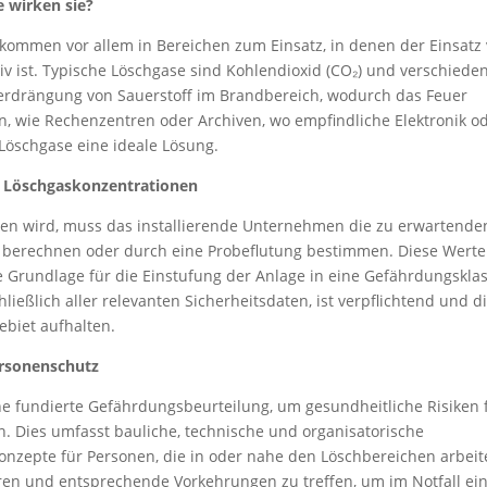
 wirken sie?
 kommen vor allem in Bereichen zum Einsatz, in denen der Einsatz
v ist. Typische Löschgase sind Kohlendioxid (CO₂) und verschiede
 Verdrängung von Sauerstoff im Brandbereich, wodurch das Feuer
n, wie Rechenzentren oder Archiven, wo empfindliche Elektronik o
öschgase eine ideale Lösung.
n Löschgaskonzentrationen
en wird, muss das installierende Unternehmen die zu erwartende
 berechnen oder durch eine Probeflutung bestimmen. Diese Werte
e Grundlage für die Einstufung der Anlage in eine Gefährdungskla
ließlich aller relevanten Sicherheitsdaten, ist verpflichtend und d
ebiet aufhalten.
ersonenschutz
ne fundierte Gefährdungsbeurteilung, um gesundheitliche Risiken 
n. Dies umfasst bauliche, technische und organisatorische
nzepte für Personen, die in oder nahe den Löschbereichen arbeit
izieren und entsprechende Vorkehrungen zu treffen, um im Notfall ei