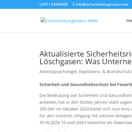
0211 83836660
info@sicherheitsingenieur.nrw
H
Aktualisierte Sicherheitsr
Löschgasen: Was Unterne
Anzahl Brandsc
Feuerlöscher-
Arbeitspsychologie
,
Explosions- & Brandschutz
Kosten eines 
Sicherheit und Gesundheitsschutz bei Feuer
Die Bedeutung von Sicherheit und Gesundheit
arbeiten, hat in den letzten Jahren stark zug
205-041 im Oktober 2024 bietet sich nun eine
für den sicheren Umgang mit solchen Anlagen be
3518:2024-10 und steht kostenlos als Downloa