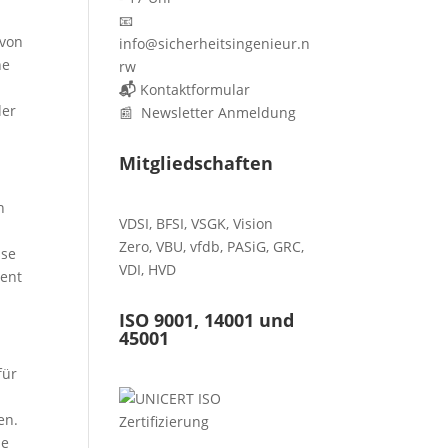
📧
 von
info@sicherheitsingenieur.n
ne
rw
📬
Kontaktformular
der
📰 Newsletter Anmeldung
Mitgliedschaften
n
VDSI
,
BFSI
,
VSGK
,
Vision
Zero
,
VBU
,
vfdb
,
PASiG
,
GRC
,
sse
VDI,
HVD
ient
ISO 9001, 14001 und
45001
für
en.
ne