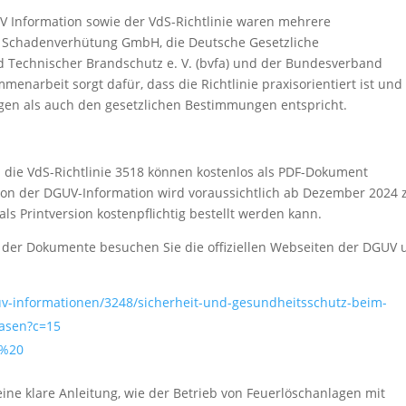
V Information sowie der VdS-Richtlinie waren mehrere
dS Schadenverhütung GmbH, die Deutsche Gesetzliche
d Technischer Brandschutz e. V. (bvfa) und der Bundesverband
enarbeit sorgt dafür, dass die Richtlinie praxisorientiert ist und
gen als auch den gesetzlichen Bestimmungen entspricht.
 die VdS-Richtlinie 3518 können kostenlos als PDF-Dokument
ion der DGUV-Information wird voraussichtlich ab Dezember 2024 
ls Printversion kostenpflichtig bestellt werden kann.
 der Dokumente besuchen Sie die offiziellen Webseiten der DGUV 
uv-informationen/3248/sicherheit-und-gesundheitsschutz-beim-
gasen?c=15
8%20
ine klare Anleitung, wie der Betrieb von Feuerlöschanlagen mit