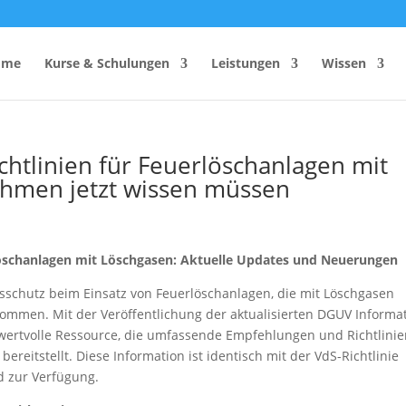
ome
Kurse & Schulungen
Leistungen
Wissen
ichtlinien für Feuerlöschanlagen mit
hmen jetzt wissen müssen
hutzhelfer
Anzahl Sicherheitsbeauftragter
Rechner
Einsatzzeitenrechner DGUV
Vorschrift 2
Brandschutzkonzepts
löschanlagen mit Löschgasen: Aktuelle Updates und Neuerungen
SiGeKo-Honorarrechner
sschutz beim Einsatz von Feuerlöschanlagen, die mit Löschgasen
Schneelast-Rechner
enommen. Mit der Veröffentlichung der aktualisierten DGUV Informa
 wertvolle Ressource, die umfassende Empfehlungen und Richtlini
Zurrmittel & Ladungssicherung
reitstellt. Diese Information ist identisch mit der VdS-Richtlinie
d zur Verfügung.