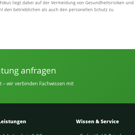
 Fokus liegt dabei auf der Vermeidung von Gesundheitsrisiken und
hl den betrieblichen als auch den personellen Schutz zu
e von Sicherheitsingenieur.NRW
atung anfragen
t – wir verbinden Fachwissen mit
Leistungen
Wissen & Service