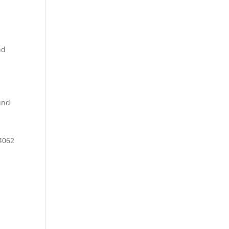
nd
und
 4062