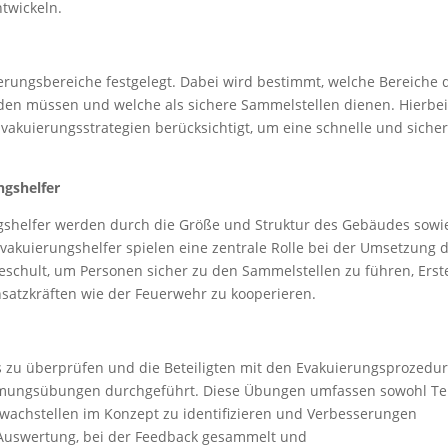
twickeln.
erungsbereiche festgelegt. Dabei wird bestimmt, welche Bereiche 
den müssen und welche als sichere Sammelstellen dienen. Hierbe
Evakuierungsstrategien berücksichtigt, um eine schnelle und siche
ngshelfer
gshelfer werden durch die Größe und Struktur des Gebäudes sowi
akuierungshelfer spielen eine zentrale Rolle bei der Umsetzung 
eschult, um Personen sicher zu den Sammelstellen zu führen, Erst
insatzkräften wie der Feuerwehr zu kooperieren.
 zu überprüfen und die Beteiligten mit den Evakuierungsprozedu
mungsübungen durchgeführt. Diese Übungen umfassen sowohl Tei
wachstellen im Konzept zu identifizieren und Verbesserungen
 Auswertung, bei der Feedback gesammelt und