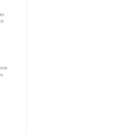
ges
ch
ente
en
n