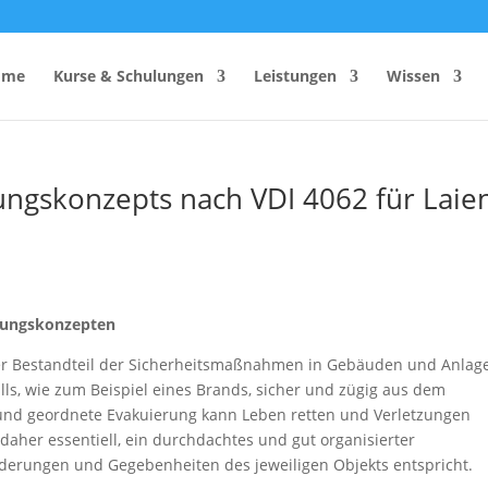
ome
Kurse & Schulungen
Leistungen
Wissen
rungskonzepts nach VDI 4062 für Laie
hutzhelfer
Anzahl Sicherheitsbeauftragter
Rechner
Einsatzzeitenrechner DGUV
Vorschrift 2
Brandschutzkonzepts
rungskonzepten
SiGeKo-Honorarrechner
er Bestandteil der Sicherheitsmaßnahmen in Gebäuden und Anlag
Schneelast-Rechner
alls, wie zum Beispiel eines Brands, sicher und zügig aus dem
Zurrmittel & Ladungssicherung
 und geordnete Evakuierung kann Leben retten und Verletzungen
daher essentiell, ein durchdachtes und gut organisierter
derungen und Gegebenheiten des jeweiligen Objekts entspricht.