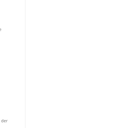
e
 der