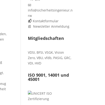
📧
info@sicherheitsingenieur.n
rw
📬
Kontaktformular
📰 Newsletter Anmeldung
aden,
Mitgliedschaften
den
VDSI
,
BFSI
,
VSGK
,
Vision
Zero
,
VBU
,
vfdb
,
PASiG
,
GRC
,
ng
VDI,
HVD
gt.
ISO 9001, 14001 und
45001
zeug
heit