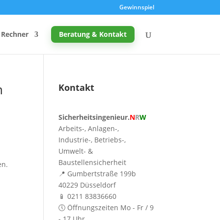
Gewinnspiel
Rechner
Beratung & Kontakt
n
Kontakt
Promille-Rechner
Sicherheitsingenieur.
N
R
W
Schreibtischhöhe berechnen
Arbeits-, Anlagen-,
Mutterschutz: Frist berechnen
Industrie-, Betriebs-,
Umwelt- &
Taupunkt & Schimmelgefahr
Baustellensicherheit
en.
📍 Gumbertstraße 199b
40229 Düsseldorf
📱 0211 83836660
🕔 Öffnungszeiten Mo - Fr / 9
- 17 Uhr