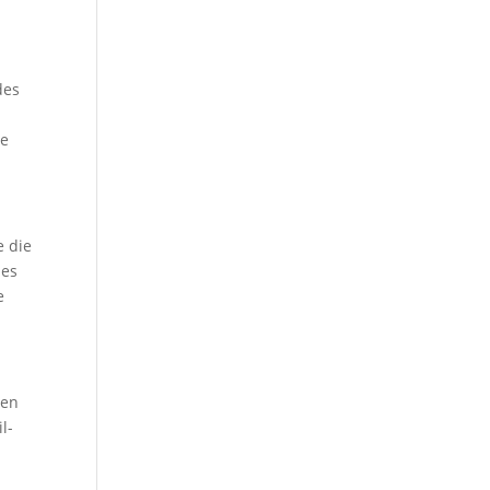
des
i
re
e die
des
e
ren
l-