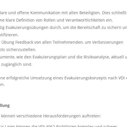
lare und offene Kommunikation mit allen Beteiligten. Dies schließt
 klare Definition von Rollen und Verantwortlichkeiten ein.
ig Evakuierungsübungen durch, um die Bereitschaft zu sichern u
ifizieren.
 Übung Feedback von allen Teilnehmenden, um Verbesserungen
ts sicherzustellen.
kumente, wie den Evakuierungsplan und die Risikoanalyse, aktuell 
n zugänglich sind.
 eine erfolgreiche Umsetzung eines Evakuierungskonzepts nach VDI
nn.
llung
ts können verschiedene Herausforderungen auftreten:
ür Laien können die VDI 4062 Richtlinien komplex und schwer