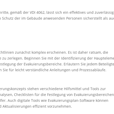
tte, gemäß der VDI 4062, lässt sich ein effektives und zuverlässi
n Schutz der im Gebäude anwesenden Personen sicherstellt als au
htlinien zunächst komplex erscheinen. Es ist daher ratsam, die
tte zu zerlegen. Beginnen Sie mit der Identifizierung der Hauptelem
estlegung der Evakuierungsbereiche. Erläutern Sie jedem Beteiligt
n Sie für leicht verständliche Anleitungen und Prozessabläufe.
erungskonzepts stehen verschiedene Hilfsmittel und Tools zur
nalysen, Checklisten für die Festlegung von Evakuierungsbereiche
fer. Auch digitale Tools wie Evakuierungsplan-Software können
nd Aktualisierungen effizient vorzunehmen.