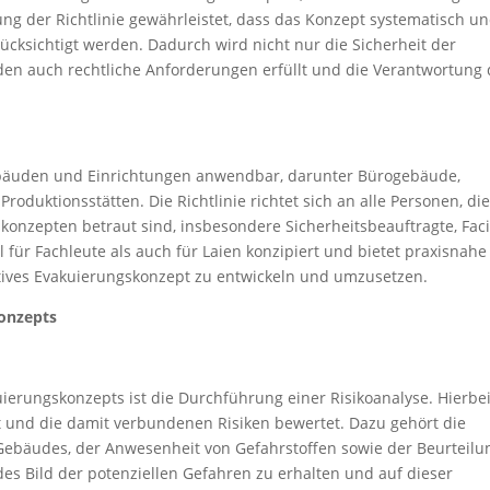
ung der Richtlinie gewährleistet, dass das Konzept systematisch u
ücksichtigt werden. Dadurch wird nicht nur die Sicherheit der
en auch rechtliche Anforderungen erfüllt und die Verantwortung 
 Gebäuden und Einrichtungen anwendbar, darunter Bürogebäude,
oduktionsstätten. Die Richtlinie richtet sich an alle Personen, die
nzepten betraut sind, insbesondere Sicherheitsbeauftragte, Facil
für Fachleute als auch für Laien konzipiert und bietet praxisnahe
ktives Evakuierungskonzept zu entwickeln und umzusetzen.
konzepts
kuierungskonzepts ist die Durchführung einer Risikoanalyse. Hierbe
t und die damit verbundenen Risiken bewertet. Dazu gehört die
ebäudes, der Anwesenheit von Gefahrstoffen sowie der Beurteilu
ndes Bild der potenziellen Gefahren zu erhalten und auf dieser