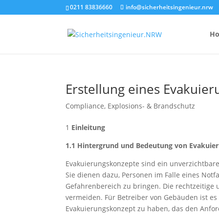
0211 83836660
info@sicherheitsingenieur.nrw
H
Erstellung eines Evakuie
Anzahl Brandsc
Compliance
,
Explosions- & Brandschutz
Feuerlöscher-
1
Einleitung
Kosten eines 
1.1 Hintergrund und Bedeutung von Evakuie
Evakuierungskonzepte sind ein unverzichtbar
Sie dienen dazu, Personen im Falle eines Notf
Gefahrenbereich zu bringen. Die rechtzeitige
vermeiden. Für Betreiber von Gebäuden ist es 
Evakuierungskonzept zu haben, das den Anfor