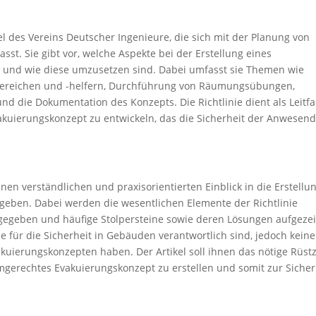
gel des Vereins Deutscher Ingenieure, die sich mit der Planung von
. Sie gibt vor, welche Aspekte bei der Erstellung eines
d und wie diese umzusetzen sind. Dabei umfasst sie Themen wie
bereichen und -helfern, Durchführung von Räumungsübungen,
d die Dokumentation des Konzepts. Die Richtlinie dient als Leitf
kuierungskonzept zu entwickeln, das die Sicherheit der Anwesen
einen verständlichen und praxisorientierten Einblick in die Erstellu
geben. Dabei werden die wesentlichen Elemente der Richtlinie
 gegeben und häufige Stolpersteine sowie deren Lösungen aufgezei
e für die Sicherheit in Gebäuden verantwortlich sind, jedoch keine
vakuierungskonzepten haben. Der Artikel soll ihnen das nötige Rüst
mgerechtes Evakuierungskonzept zu erstellen und somit zur Sicher