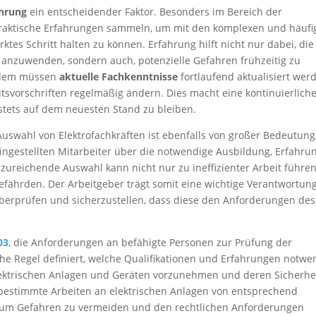
ahrung
ein entscheidender Faktor. Besonders im Bereich der
e praktische Erfahrungen sammeln, um mit den komplexen und häufi
es Schritt halten zu können. Erfahrung hilft nicht nur dabei, die
anzuwenden, sondern auch, potenzielle Gefahren frühzeitig zu
Zudem müssen
aktuelle Fachkenntnisse
fortlaufend aktualisiert wer
tsvorschriften regelmäßig ändern. Dies macht eine kontinuierlich
stets auf dem neuesten Stand zu bleiben.
Auswahl von Elektrofachkräften ist ebenfalls von großer Bedeutung
eingestellten Mitarbeiter über die notwendige Ausbildung, Erfahru
zureichende Auswahl kann nicht nur zu ineffizienter Arbeit führen
efährden. Der Arbeitgeber trägt somit eine wichtige Verantwortung
 überprüfen und sicherzustellen, dass diese den Anforderungen des
03
, die Anforderungen an befähigte Personen zur Prüfung der
sche Regel definiert, welche Qualifikationen und Erfahrungen notwe
elektrischen Anlagen und Geräten vorzunehmen und deren Sicherhe
estimmte Arbeiten an elektrischen Anlagen von entsprechend
, um Gefahren zu vermeiden und den rechtlichen Anforderungen