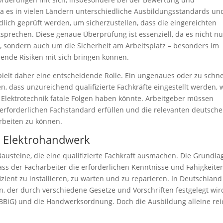
a es in vielen Ländern unterschiedliche Ausbildungsstandards und
dlich geprüft werden, um sicherzustellen, dass die eingereichten
rechen. Diese genaue Überprüfung ist essenziell, da es nicht nu
, sondern auch um die Sicherheit am Arbeitsplatz – besonders im
erende Risiken mit sich bringen können.
spielt daher eine entscheidende Rolle. Ein ungenaues oder zu schne
, dass unzureichend qualifizierte Fachkräfte eingestellt werden, 
r Elektrotechnik fatale Folgen haben könnte. Arbeitgeber müssen
n erforderlichen Fachstandard erfüllen und die relevanten deutsch
rbeiten zu können.
m Elektrohandwerk
austeine, die eine qualifizierte Fachkraft ausmachen. Die Grundla
, dass der Facharbeiter die erforderlichen Kenntnisse und Fähigkeite
izient zu installieren, zu warten und zu reparieren. In Deutschland
, der durch verschiedene Gesetze und Vorschriften festgelegt wir
(BBiG) und die Handwerksordnung. Doch die Ausbildung alleine rei