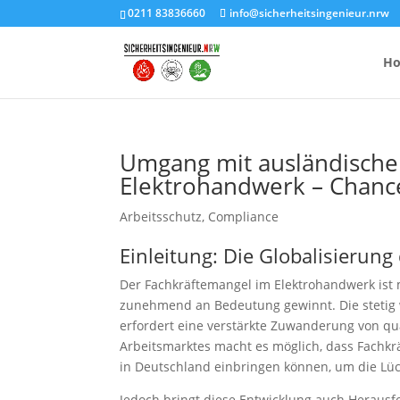
0211 83836660
info@sicherheitsingenieur.nrw
H
Umgang mit ausländische
Elektrohandwerk – Chan
Anzahl Brandsc
Feuerlöscher-
Arbeitsschutz
,
Compliance
Einleitung: Die Globalisierun
Kosten eines 
Der Fachkräftemangel im Elektrohandwerk ist 
zunehmend an Bedeutung gewinnt. Die stetig 
erfordert eine verstärkte Zuwanderung von qua
Arbeitsmarktes macht es möglich, dass Fachkr
in Deutschland einbringen können, um die Lüc
Jedoch bringt diese Entwicklung auch Herausf