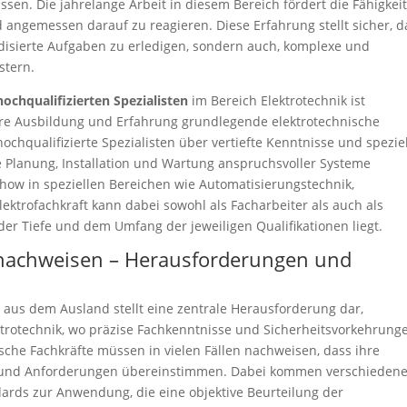
n. Die jahrelange Arbeit in diesem Bereich fördert die Fähigkeit
 angemessen darauf zu reagieren. Diese Erfahrung stellt sicher, d
ardisierte Aufgaben zu erledigen, sondern auch, komplexe und
stern.
hochqualifizierten Spezialisten
im Bereich Elektrotechnik ist
re Ausbildung und Erfahrung grundlegende elektrotechnische
chqualifizierte Spezialisten über vertiefte Kenntnisse und spezie
e Planung, Installation und Wartung anspruchsvoller Systeme
w-how in speziellen Bereichen wie Automatisierungstechnik,
ektrofachkraft kann dabei sowohl als Facharbeiter als auch als
n der Tiefe und dem Umfang der jeweiligen Qualifikationen liegt.
snachweisen – Herausforderungen und
n
aus dem Ausland stellt eine zentrale Herausforderung dar,
ktrotechnik, wo präzise Fachkenntnisse und Sicherheitsvorkehrung
che Fachkräfte müssen in vielen Fällen nachweisen, dass ihre
s und Anforderungen übereinstimmen. Dabei kommen verschieden
rds zur Anwendung, die eine objektive Beurteilung der