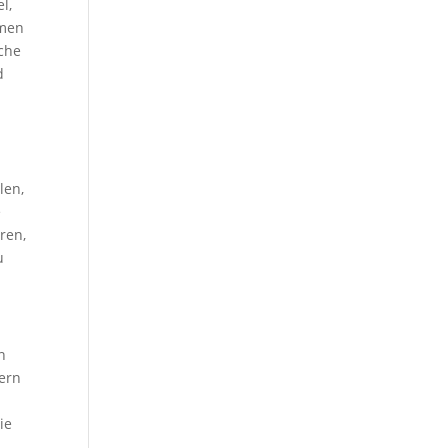
l,
rmen
sche
d
len,
e
ren,
u
n
ern
ie