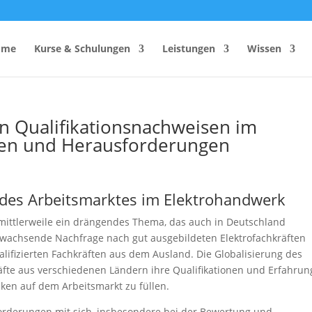
ome
Kurse & Schulungen
Leistungen
Wissen
n Qualifikationsnachweisen im
cen und Herausforderungen
hutzhelfer
Anzahl Sicherheitsbeauftragter
Rechner
Einsatzzeitenrechner DGUV
Vorschrift 2
g des Arbeitsmarktes im Elektrohandwerk
Brandschutzkonzepts
SiGeKo-Honorarrechner
mittlerweile ein drängendes Thema, das auch in Deutschland
Schneelast-Rechner
wachsende Nachfrage nach gut ausgebildeten Elektrofachkräften
lifizierten Fachkräften aus dem Ausland. Die Globalisierung des
Zurrmittel & Ladungssicherung
äfte aus verschiedenen Ländern ihre Qualifikationen und Erfahru
ken auf dem Arbeitsmarkt zu füllen.
orderungen mit sich, insbesondere bei der Bewertung und