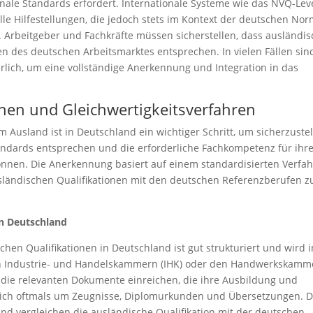
nale Standards erfordert. Internationale Systeme wie das NVQ-Leve
le Hilfestellungen, die jedoch stets im Kontext der deutschen No
. Arbeitgeber und Fachkräfte müssen sicherstellen, dass ausländi
n des deutschen Arbeitsmarktes entsprechen. In vielen Fällen sin
rlich, um eine vollständige Anerkennung und Integration in das
nen und Gleichwertigkeitsverfahren
 Ausland ist in Deutschland ein wichtiger Schritt, um sicherzustel
andards entsprechen und die erforderliche Fachkompetenz für ihr
nnen. Die Anerkennung basiert auf einem standardisierten Verfah
ausländischen Qualifikationen mit den deutschen Referenzberufen z
n Deutschland
en Qualifikationen in Deutschland ist gut strukturiert und wird i
den Industrie- und Handelskammern (IHK) oder den Handwerkskamm
die relevanten Dokumente einreichen, die ihre Ausbildung und
 sich oftmals um Zeugnisse, Diplomurkunden und Übersetzungen. D
nd vergleichen die ausländische Qualifikation mit der deutschen