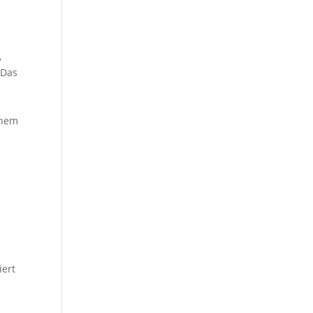
,
 Das
inem
iert