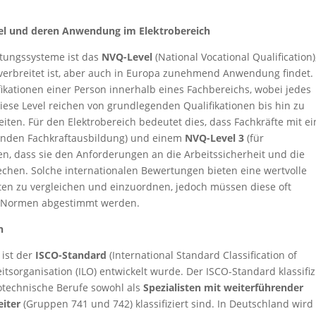
el und deren Anwendung im Elektrobereich
rtungssysteme ist das
NVQ-Level
(National Vocational Qualification)
erbreitet ist, aber auch in Europa zunehmend Anwendung findet.
ikationen einer Person innerhalb eines Fachbereichs, wobei jedes
Diese Level reichen von grundlegenden Qualifikationen bis hin zu
iten. Für den Elektrobereich bedeutet dies, dass Fachkräfte mit e
genden Fachkraftausbildung) und einem
NVQ-Level 3
(für
en, dass sie den Anforderungen an die Arbeitssicherheit und die
chen. Solche internationalen Bewertungen bieten eine wertvolle
ften zu vergleichen und einzuordnen, jedoch müssen diese oft
nd Normen abgestimmt werden.
n
 ist der
ISCO-Standard
(International Standard Classification of
itsorganisation (ILO) entwickelt wurde. Der ISCO-Standard klassifiz
otechnische Berufe sowohl als
Spezialisten mit weiterführender
eiter
(Gruppen 741 und 742) klassifiziert sind. In Deutschland wird