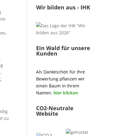
Wir bilden aus - IHK
g
 im
den,
e
Ein Wald für unsere
Kunden
.
ng
Als Dankeschön für Ihre
,
Bewertung pflanzen wir
,
einen Baum in Ihrem
Namen.
hier klicken
CO2-Neutrale
ndig
Website
it zu