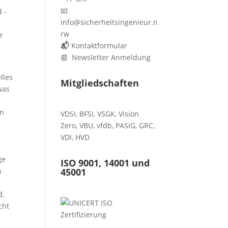
📧
 -
info@sicherheitsingenieur.n
rw
r
📬
Kontaktformular
📰 Newsletter Anmeldung
lles
Mitgliedschaften
was
en
VDSI
,
BFSI
,
VSGK
,
Vision
Zero
,
VBU
,
vfdb
,
PASiG
,
GRC
,
VDI,
HVD
ge
ISO 9001, 14001 und
n
45001
d,
cht