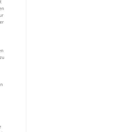
t
den
ur
er
en
 zu
in
e