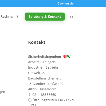
Gewinnspiel
Rechner
Beratung & Kontakt
Kontakt
Promille-Rechner
Sicherheitsingenieur.
N
R
W
Schreibtischhöhe berechnen
Arbeits-, Anlagen-,
Mutterschutz: Frist berechnen
Industrie-, Betriebs-,
Umwelt- &
Taupunkt & Schimmelgefahr
Baustellensicherheit
📍 Gumbertstraße 199b
40229 Düsseldorf
ngen
📱 0211 83836660
🕔 Öffnungszeiten Mo - Fr / 9
- 17 Uhr