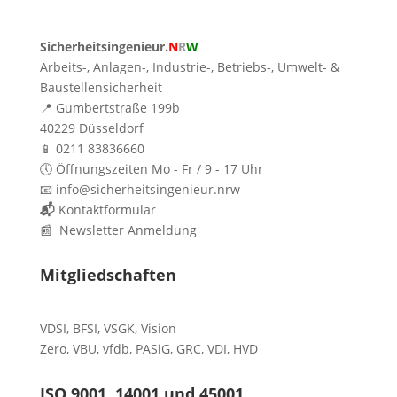
Sicherheitsingenieur.
N
R
W
Arbeits-, Anlagen-, Industrie-, Betriebs-, Umwelt- &
Baustellensicherheit
📍 Gumbertstraße 199b
40229 Düsseldorf
📱 0211 83836660
🕔 Öffnungszeiten Mo - Fr / 9 - 17 Uhr
📧 info@sicherheitsingenieur.nrw
📬
Kontaktformular
📰 Newsletter Anmeldung
Mitgliedschaften
VDSI
,
BFSI
,
VSGK
,
Vision
Zero
,
VBU
,
vfdb
,
PASiG
,
GRC
,
VDI,
HVD
ISO 9001, 14001 und 45001