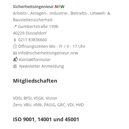
Sicherheitsingenieur.
N
R
W
Arbeits-, Anlagen-, Industrie-, Betriebs-, Umwelt- &
Baustellensicherheit
📍 Gumbertstraße 199b
40229 Düsseldorf
📱 0211 83836660
🕔 Öffnungszeiten Mo - Fr / 9 - 17 Uhr
📧 info@sicherheitsingenieur.nrw
📬
Kontaktformular
📰 Newsletter Anmeldung
Mitgliedschaften
VDSI
,
BFSI
,
VSGK
,
Vision
Zero
,
VBU
,
vfdb
,
PASiG
,
GRC
,
VDI,
HVD
ISO 9001, 14001 und 45001