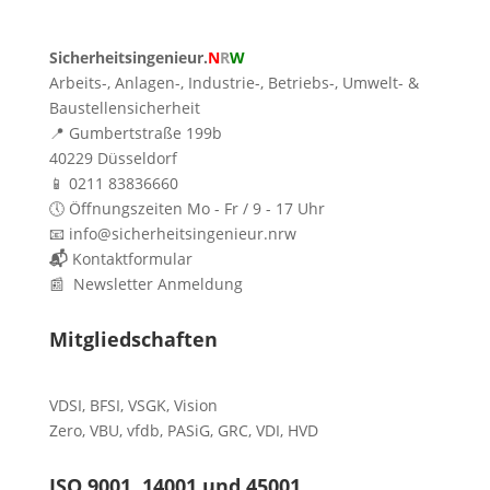
Sicherheitsingenieur.
N
R
W
Arbeits-, Anlagen-, Industrie-, Betriebs-, Umwelt- &
Baustellensicherheit
📍 Gumbertstraße 199b
40229 Düsseldorf
📱 0211 83836660
🕔 Öffnungszeiten Mo - Fr / 9 - 17 Uhr
📧 info@sicherheitsingenieur.nrw
📬
Kontaktformular
📰 Newsletter Anmeldung
Mitgliedschaften
VDSI
,
BFSI
,
VSGK
,
Vision
Zero
,
VBU
,
vfdb
,
PASiG
,
GRC
,
VDI,
HVD
ISO 9001, 14001 und 45001