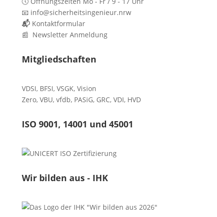
🕔 Öffnungszeiten Mo - Fr / 9 - 17 Uhr
📧 info@sicherheitsingenieur.nrw
📬
Kontaktformular
📰 Newsletter Anmeldung
Mitgliedschaften
VDSI
,
BFSI
,
VSGK
,
Vision
Zero
,
VBU
,
vfdb
,
PASiG
,
GRC
,
VDI,
HVD
ISO 9001, 14001 und 45001
Wir bilden aus - IHK