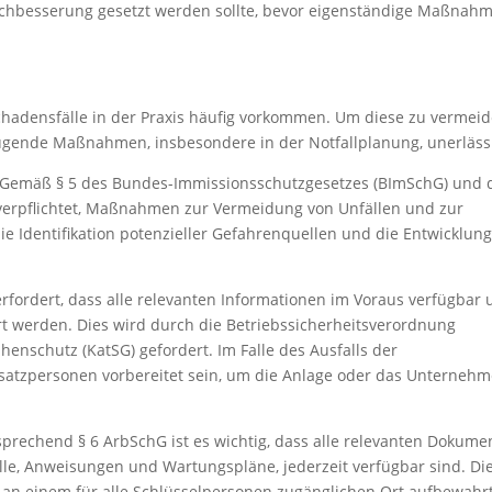
 Nachbesserung gesetzt werden sollte, bevor eigenständige Maßnah
Schadensfälle in der Praxis häufig vorkommen. Um diese zu vermeid
eugende Maßnahmen, insbesondere in der Notfallplanung, unerlässl
n: Gemäß § 5 des Bundes-Immissionsschutzgesetzes (BImSchG) und
 verpflichtet, Maßnahmen zur Vermeidung von Unfällen und zur
ie Identifikation potenzieller Gefahrenquellen und die Entwicklun
erfordert, dass alle relevanten Informationen im Voraus verfügbar
 werden. Dies wird durch die Betriebssicherheitsverordnung
henschutz (KatSG) gefordert. Im Falle des Ausfalls der
Ersatzpersonen vorbereitet sein, um die Anlage oder das Unterneh
echend § 6 ArbSchG ist es wichtig, dass alle relevanten Dokume
le, Anweisungen und Wartungspläne, jederzeit verfügbar sind. Di
 an einem für alle Schlüsselpersonen zugänglichen Ort aufbewahr