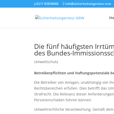
0211 83836660
info@sicherheitsingenieur.nrw
H
Die fünf häufigsten Irrt
des Bundes-Immissionssc
Anzahl Brandsc
Feuerlöscher-
Umweltschutz
Kosten eines 
Betreiberpflichten und Haftungspotenziale b
Die Betreiber von Anlagen, unabhängig von i
Rechtsbereichen erfüllen. Dies betrifft das 
Strafrecht. Die Relevanz dieser Anforderungen
Personenschäden führen können.
Umweltrechtliche Verantwortung: Gemäß dem 