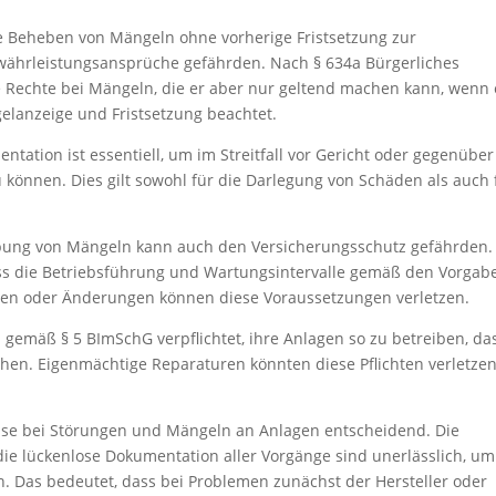
 Beheben von Mängeln ohne vorherige Fristsetzung zur
ährleistungsansprüche gefährden. Nach § 634a Bürgerliches
 Rechte bei Mängeln, die er aber nur geltend machen kann, wenn 
elanzeige und Fristsetzung beachtet.
tation ist essentiell, um im Streitfall vor Gericht oder gegenüber
önnen. Dies gilt sowohl für die Darlegung von Schäden als auch 
ebung von Mängeln kann auch den Versicherungsschutz gefährden.
ass die Betriebsführung und Wartungsintervalle gemäß den Vorgab
ren oder Änderungen können diese Voraussetzungen verletzen.
d gemäß § 5 BImSchG verpflichtet, ihre Anlagen so zu betreiben, da
hen. Eigenmächtige Reparaturen könnten diese Pflichten verletze
eise bei Störungen und Mängeln an Anlagen entscheidend. Die
die lückenlose Dokumentation aller Vorgänge sind unerlässlich, um
en. Das bedeutet, dass bei Problemen zunächst der Hersteller oder