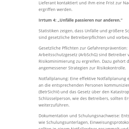
Lieferant kontaktiert und ihm eine Frist zur
ergriffen werden.
Irrtum 4: „Unfälle passieren nur anderen.“
Statistiken zeigen, dass Unfälle und größere 
sind gesetzliche Betreiberpflichten und vorb
Gesetzliche Pflichten zur Gefahrenpräventio
Arbeitsschutzgesetz (ArbSchG) sind Betreiber
Risikominimierung zu ergreifen. Dazu gehört d
angemessener Strategien zur Risikokontrolle.
Notfallplanung: Eine effektive Notfallplanung 
an die entsprechenden Personen kommuniziert
(BetrSichV) und das Gesetz über den Katastrop
Schlüsselperson, wie des Betreibers, sollten 
weiterzuführen.
Dokumentation und Schulungsnachweise: Entspr
wie Schulungsunterlagen, Einweisungsprotokol
sollten in einem Notfallordner gesammelt und