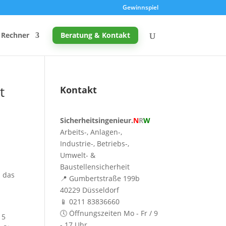
Gewinnspiel
Rechner
Beratung & Kontakt
t
Kontakt
Promille-Rechner
Sicherheitsingenieur.
N
R
W
Schreibtischhöhe berechnen
Arbeits-, Anlagen-,
Mutterschutz: Frist berechnen
Industrie-, Betriebs-,
Umwelt- &
Taupunkt & Schimmelgefahr
Baustellensicherheit
d das
📍 Gumbertstraße 199b
40229 Düsseldorf
📱 0211 83836660
🕔 Öffnungszeiten Mo - Fr / 9
 5
- 17 Uhr