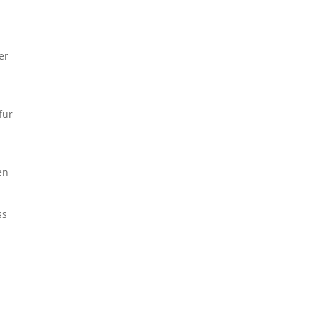
er
für
en
ss
n