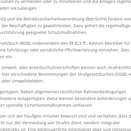
missionen zu vermeiden oder zu minimieren und die Anlagen regelm
äden vorzubeugen.
hG) und die Betriebssicherheitsverordnung (BetrSichV) fordern vo
t
der Beschäftigten zu gewährleisten. Dazu gehört die regelmäßige
Durchführung geeigneter Schutzmaßnahmen.
etzbuch (BGB), insbesondere den §§ 823 ff., können Betreiber für
e fahrlässige oder vorsätzliche Pflichtverletzung entstehen. Dies
en ein.
 Umwelt- oder Arbeitsschutzvorschriften können auch strafrechtli
d hier verschiedene Bestimmungen des Strafgesetzbuches (StGB), 
g oder Umweltdelikten.
nlagentypen: Neben allgemeinen rechtlichen Rahmenbedingungen
verschiedene Anlagentypen. Diese können besondere Anforderungen 
der spezielle Sicherheitsmaßnahmen umfassen.
eiber sich der häufigen Irrtümer bewusst sind und verstehen, dass d
cht nur der Vermeidung von Strafen dient, sondern integraler
nbetriebs ist. Eine kontinuierliche Information über und Umsetzu