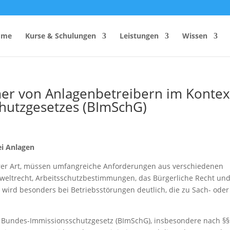
ome
Kurse & Schulungen
Leistungen
Wissen
ümer von Anlagenbetreibern im Kontex
hutzgesetzes (BImSchG)
hutzhelfer
Anzahl Sicherheitsbeauftragter
Rechner
Einsatzzeitenrechner DGUV
Vorschrift 2
Brandschutzkonzepts
ei Anlagen
SiGeKo-Honorarrechner
hrer Art, müssen umfangreiche Anforderungen aus verschiedenen
Schneelast-Rechner
Umweltrecht, Arbeitsschutzbestimmungen, das Bürgerliche Recht un
 wird besonders bei Betriebsstörungen deutlich, die zu Sach- oder
Zurrmittel & Ladungssicherung
Bundes-Immissionsschutzgesetz (BImSchG), insbesondere nach §§