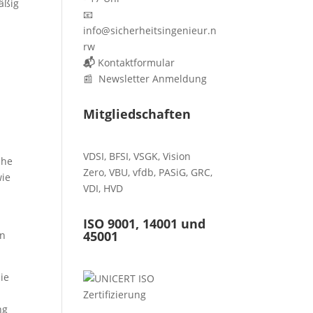
äßig
📧
info@sicherheitsingenieur.n
n
rw
📬
Kontaktformular
📰 Newsletter Anmeldung
Mitgliedschaften
VDSI
,
BFSI
,
VSGK
,
Vision
che
Zero
,
VBU
,
vfdb
,
PASiG
,
GRC
,
wie
VDI,
HVD
ISO 9001, 14001 und
45001
an
ie
ng