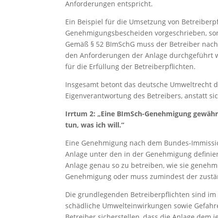
Anforderungen entspricht.
Ein Beispiel für die Umsetzung von Betreiberpf
Genehmigungsbescheiden vorgeschrieben, son
Gemäß § 52 BImSchG muss der Betreiber nach
den Anforderungen der Anlage durchgeführt wu
für die Erfüllung der Betreiberpflichten.
Insgesamt betont das deutsche Umweltrecht d
Eigenverantwortung des Betreibers, anstatt si
Irrtum 2: „Eine BImSch-Genehmigung gewährt
tun, was ich will.“
Eine Genehmigung nach dem Bundes-Immissions
Anlage unter den in der Genehmigung definiert
Anlage genau so zu betreiben, wie sie genehm
Genehmigung oder muss zumindest der zustä
Die grundlegenden Betreiberpflichten sind im 
schädliche Umwelteinwirkungen sowie Gefahr
Betreiber sicherstellen, dass die Anlage dem j