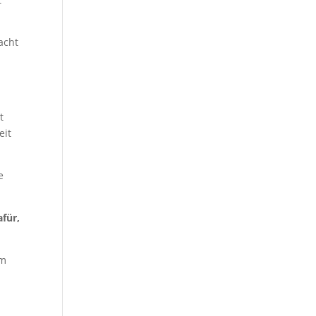
acht
t
eit
e
für,
im