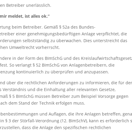
en Betreiber unerlässlich.
mir meldet, ist alles ok.“
wortung beim Betreiber. Gemäß § 52a des Bundes-
treiber einer genehmigungsbedürftigen Anlage verpflichtet, die
rderungen selbstständig zu überwachen. Dies unterstreicht das
chen Umweltrecht vorherrscht.
ndere in der Form des BImSchG und des Kreislaufwirtschaftsgeset
st. So verlangt § 52 BImSchG von Anlagenbetreibern, die
enzung kontinuierlich zu überprüfen und anzupassen.
ssend über die rechtlichen Anforderungen zu informieren, die für de
s Verständnis und die Einhaltung aller relevanten Gesetze,
mäß § 5 BImSchG müssen Betreiber zum Beispiel Vorsorge gegen
nach dem Stand der Technik erfolgen muss.
benbestimmungen und Auflagen, die ihre Anlagen betreffen, gen
n § 3 der Störfall-Verordnung (12. BImSchV), kann es erforderlich s
rzustellen, dass die Anlage den spezifischen rechtlichen