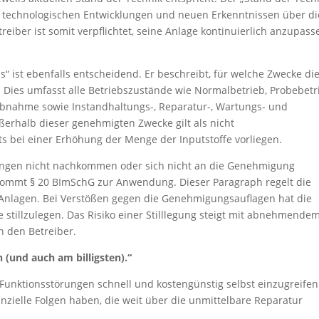
mit technologischen Entwicklungen und neuen Erkenntnissen über di
reiber ist somit verpflichtet, seine Anlage kontinuierlich anzupass
 ist ebenfalls entscheidend. Er beschreibt, für welche Zwecke di
 Dies umfasst alle Betriebszustände wie Normalbetrieb, Probebetr
bnahme sowie Instandhaltungs-, Reparatur-, Wartungs- und
ßerhalb dieser genehmigten Zwecke gilt als nicht
 bei einer Erhöhung der Menge der Inputstoffe vorliegen.
htungen nicht nachkommen oder sich nicht an die Genehmigung
 kommt § 20 BImSchG zur Anwendung. Dieser Paragraph regelt die
 Anlagen. Bei Verstößen gegen die Genehmigungsauflagen hat die
e stillzulegen. Das Risiko einer Stilllegung steigt mit abnehmende
h den Betreiber.
 (und auch am billigsten).“
i Funktionsstörungen schnell und kostengünstig selbst einzugreifen
nzielle Folgen haben, die weit über die unmittelbare Reparatur