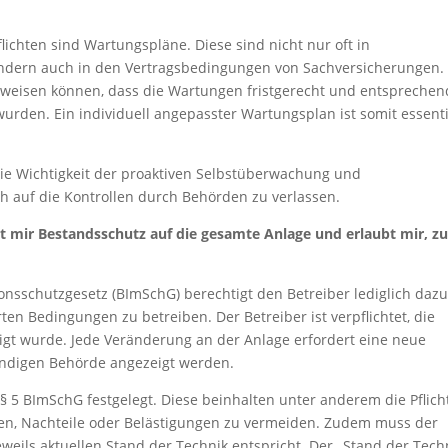
lichten sind Wartungspläne. Diese sind nicht nur oft in
dern auch in den Vertragsbedingungen von Sachversicherungen.
weisen können, dass die Wartungen fristgerecht und entsprechen
rden. Ein individuell angepasster Wartungsplan ist somit essenti
ie Wichtigkeit der proaktiven Selbstüberwachung und
ch auf die Kontrollen durch Behörden zu verlassen.
 mir Bestandsschutz auf die gesamte Anlage und erlaubt mir, z
schutzgesetz (BImSchG) berechtigt den Betreiber lediglich dazu,
en Bedingungen zu betreiben. Der Betreiber ist verpflichtet, die
igt wurde. Jede Veränderung an der Anlage erfordert eine neue
ndigen Behörde angezeigt werden.
§ 5 BImSchG festgelegt. Diese beinhalten unter anderem die Pflicht
en, Nachteile oder Belästigungen zu vermeiden. Zudem muss der
eweils aktuellen Stand der Technik entspricht. Der „Stand der Tech