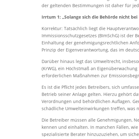
der geltenden Bestimmungen ist daher für jed
Irrtum 1: „Solange sich die Behörde nicht bei 
Korrektur: Tatsächlich liegt die Hauptverant
Immissionsschutzgesetzes (BImSchG) ist der Be
Einhaltung der genehmigungsrechtlichen Anfo
Prinzip der Eigenverantwortung, das im deuts
Darüber hinaus legt das Umweltrecht, insbeso
(KrWG), ein Höchstmaß an Eigenüberwachung fe
erforderlichen Maßnahmen zur Emissionsbegr
Es ist die Pflicht jedes Betreibers, sich umfa
Betrieb seiner Anlage gelten. Hierzu gehört da
Verordnungen und behördlichen Auflagen. Ge
schädliche Umwelteinwirkungen treffen, was 
Die Betreiber müssen alle Genehmigungen, Ne
kennen und einhalten. In manchen Fällen, wie i
spezialisierte Berater hinzuzuziehen, um siche