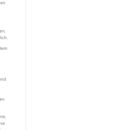
men
en,
ich.
 dem
g
 und
men
nte,
ese
t