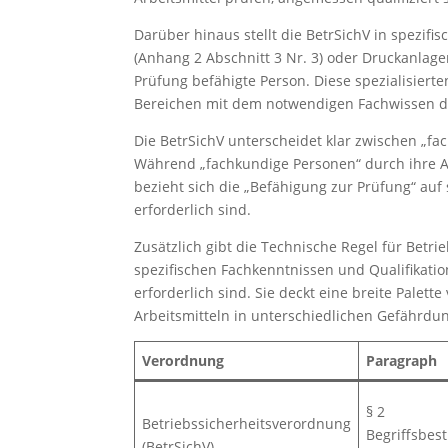
Darüber hinaus stellt die BetrSichV in spezi
(Anhang 2 Abschnitt 3 Nr. 3) oder Druckanlage
Prüfung befähigte Person. Diese spezialisiert
Bereichen mit dem notwendigen Fachwissen d
Die BetrSichV unterscheidet klar zwischen „f
Während „fachkundige Personen“ durch ihre Au
bezieht sich die „Befähigung zur Prüfung“ auf 
erforderlich sind.
Zusätzlich gibt die Technische Regel für Betri
spezifischen Fachkenntnissen und Qualifikatio
erforderlich sind. Sie deckt eine breite Palet
Arbeitsmitteln in unterschiedlichen Gefährdu
Verordnung
Paragraph
§ 2
Betriebssicherheitsverordnung
Begriffsbe
(BetrSichV)