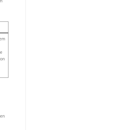
en
nem
he
von
s
gen