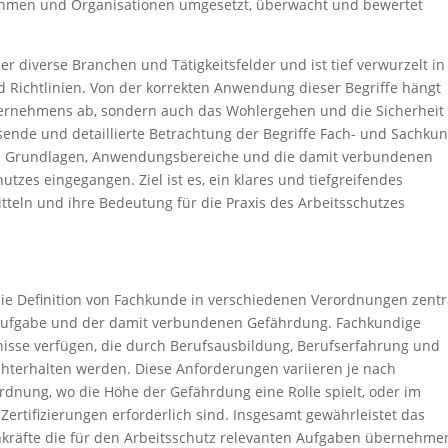
hmen und Organisationen umgesetzt, überwacht und bewertet
er diverse Branchen und Tätigkeitsfelder und ist tief verwurzelt in
d Richtlinien. Von der korrekten Anwendung dieser Begriffe hängt
nternehmens ab, sondern auch das Wohlergehen und die Sicherheit
ssende und detaillierte Betrachtung der Begriffe Fach- und Sachku
en Grundlagen, Anwendungsbereiche und die damit verbundenen
utzes eingegangen. Ziel ist es, ein klares und tiefgreifendes
tteln und ihre Bedeutung für die Praxis des Arbeitsschutzes
die Definition von Fachkunde in verschiedenen Verordnungen zentr
er Aufgabe und der damit verbundenen Gefährdung. Fachkundige
isse verfügen, die durch Berufsausbildung, Berufserfahrung und
terhalten werden. Diese Anforderungen variieren je nach
ordnung, wo die Höhe der Gefährdung eine Rolle spielt, oder im
Zertifizierungen erforderlich sind. Insgesamt gewährleistet das
chkräfte die für den Arbeitsschutz relevanten Aufgaben übernehme