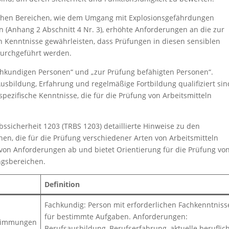
fischen Bereichen, wie dem Umgang mit Explosionsgefährdungen
n (Anhang 2 Abschnitt 4 Nr. 3), erhöhte Anforderungen an die zur
en Kenntnisse gewährleisten, dass Prüfungen in diesen sensiblen
urchgeführt werden.
achkundigen Personen“ und „zur Prüfung befähigten Personen“.
sbildung, Erfahrung und regelmäßige Fortbildung qualifiziert sin
spezifische Kenntnisse, die für die Prüfung von Arbeitsmitteln
ebssicherheit 1203 (TRBS 1203) detaillierte Hinweise zu den
nen, die für die Prüfung verschiedener Arten von Arbeitsmitteln
te von Anforderungen ab und bietet Orientierung für die Prüfung vo
ngsbereichen.
Definition
Fachkundig: Person mit erforderlichen Fachkenntnis
für bestimmte Aufgaben. Anforderungen:
stimmungen
Berufsausbildung, Berufserfahrung, aktuelle beruflic