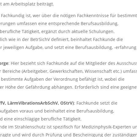
 am Arbeitsplatz beiträgt.
: Fachkundig ist, wer über die nötigen Fachkenntnisse für bestimm
derungen umfassen eine entsprechende Berufsausbildung,
erufliche Tätigkeit, ergänzt durch aktuelle Schulungen.
lich wie in der BetrSichV definiert, beinhaltet Fachkunde die
 jeweiligen Aufgabe, und setzt eine Berufsausbildung, -erfahrun
orge
: Hier bezieht sich Fachkunde auf die Mitglieder des Ausschus
er Bereiche (Arbeitgeber, Gewerkschaften, Wissenschaft etc.) umfas
ür bestimmte Aufgaben der Verordnung befähigt ist, wobei die
er Höhe der Gefährdung abhängen. Erforderlich sind eine geeigne
fV, LärmVibrationsArbSchV, OStrV)
: Fachkunde setzt die
Aufgaben voraus und beinhaltet eine Berufsausbildung,
 eine einschlägige berufliche Tätigkeit.
nde im Strahlenschutz ist spezifisch für Medizinphysik-Experten u
ftragte und wird durch Prüfung und Bescheinigung der zuständige