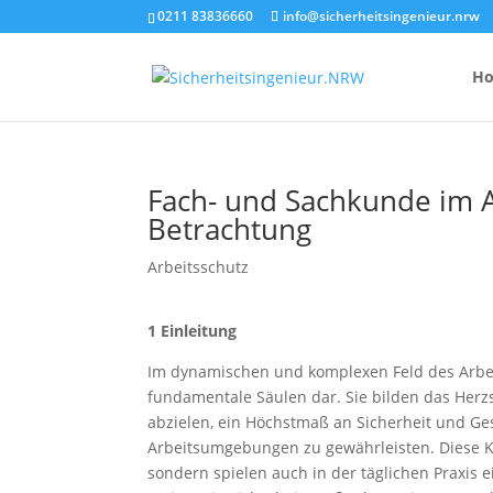
0211 83836660
info@sicherheitsingenieur.nrw
H
Fach- und Sachkunde im A
Betrachtung
Anzahl Brandsc
Feuerlöscher-
Arbeitsschutz
Kosten eines 
1 Einleitung
Im dynamischen und komplexen Feld des Arbei
fundamentale Säulen dar. Sie bilden das Herz
abzielen, ein Höchstmaß an Sicherheit und Ge
Arbeitsumgebungen zu gewährleisten. Diese Ko
sondern spielen auch in der täglichen Praxis 