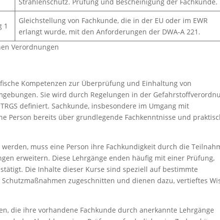
Strahlenschutz. Prüfung und Bescheinigung der Fachkunde.
Gleichstellung von Fachkunde, die in der EU oder im EWR
g 1
erlangt wurde, mit den Anforderungen der DWA-A 221.
chen Verordnungen
ifische Kompetenzen zur Überprüfung und Einhaltung von
umgebungen. Sie wird durch Regelungen in der Gefahrstoffverordn
n TRGS definiert. Sachkunde, insbesondere im Umgang mit
eine Person bereits über grundlegende Fachkenntnisse und praktis
 werden, muss eine Person ihre Fachkundigkeit durch die Teilnah
ngen erweitern. Diese Lehrgänge enden häufig mit einer Prüfung,
tigt. Die Inhalte dieser Kurse sind speziell auf bestimmte
er Schutzmaßnahmen zugeschnitten und dienen dazu, vertieftes Wi
onen, die ihre vorhandene Fachkunde durch anerkannte Lehrgänge