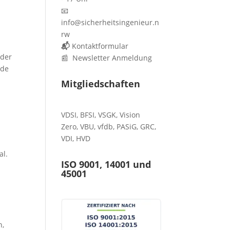
📧
info@sicherheitsingenieur.n
rw
📬
Kontaktformular
 der
📰 Newsletter Anmeldung
nde
Mitgliedschaften
VDSI
,
BFSI
,
VSGK
,
Vision
Zero
,
VBU
,
vfdb
,
PASiG
,
GRC
,
VDI,
HVD
al.
ISO 9001, 14001 und
45001
n,