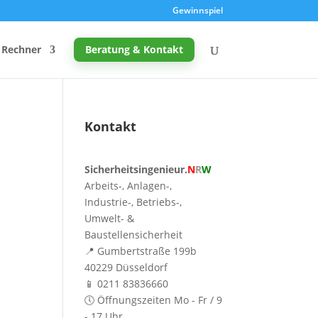
Gewinnspiel
Rechner
Beratung & Kontakt
Kontakt
Promille-Rechner
Sicherheitsingenieur.
N
R
W
Schreibtischhöhe berechnen
Arbeits-, Anlagen-,
Mutterschutz: Frist berechnen
Industrie-, Betriebs-,
Umwelt- &
Taupunkt & Schimmelgefahr
Baustellensicherheit
📍 Gumbertstraße 199b
40229 Düsseldorf
📱 0211 83836660
🕔 Öffnungszeiten Mo - Fr / 9
- 17 Uhr