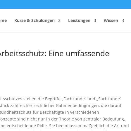
ome
Kurse & Schulungen
Leistungen
Wissen
rbeitsschutz: Eine umfassende
hutzhelfer
Anzahl Sicherheitsbeauftragter
Rechner
Einsatzzeitenrechner DGUV
Vorschrift 2
Brandschutzkonzepts
SiGeKo-Honorarrechner
Schneelast-Rechner
tsschutzes stellen die Begriffe „Fachkunde“ und „Sachkunde“
stück zahlreicher rechtlicher Rahmenbedingungen, die darauf
Zurrmittel & Ladungssicherung
sundheitsschutz für Beschäftigte in verschiedenen
nzepte sind nicht nur in der Theorie von zentraler Bedeutung,
eine entscheidende Rolle. Sie beeinflussen maßgeblich die Art und