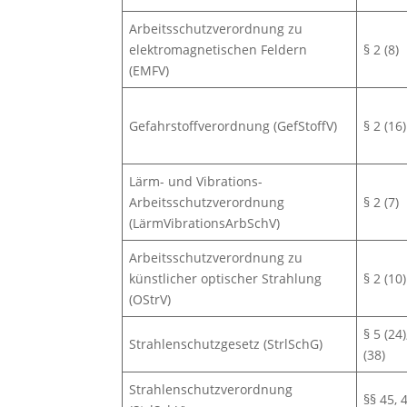
Arbeitsschutzverordnung zu
elektromagnetischen Feldern
§ 2 (8)
(EMFV)
Gefahrstoffverordnung (GefStoffV)
§ 2 (16)
Lärm- und Vibrations-
Arbeitsschutzverordnung
§ 2 (7)
(LärmVibrationsArbSchV)
Arbeitsschutzverordnung zu
künstlicher optischer Strahlung
§ 2 (10)
(OStrV)
§ 5 (24)
Strahlenschutzgesetz (StrlSchG)
(38)
Strahlenschutzverordnung
§§ 45, 