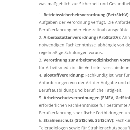
was maßgeblich zur Sicherheit und Gesundheit
Betriebssicherheitsverordnung (BetrSichV)
Aufgaben der Verordnung verfügt. Die Anfor
Berufserfahrung oder eine zeitnah ausgeübte b
Arbeitsstättenverordnung (ArbStättV)
: Ähn
notwendigen Fachkenntnisse, abhängig von der
regelmäßige Schulungen voraus.
Verordnung zur arbeitsmedizinischen Vors
für Arbeitsmedizin, die Vertreter verschieden
Biostoffverordnung
: Fachkundig ist, wer f
Anforderungen von der Art der Aufgabe und d
Berufsausbildung und berufliche Tätigkeit.
Arbeitsschutzverordnungen (EMFV, GefStof
erforderlichen Fachkenntnisse für bestimmte 
Berufserfahrung, spezifische Fortbildungen und
Strahlenschutz (StrlSchG, StrlSchV)
: Fachku
Teleradiologen sowie für Strahlenschutzbeau