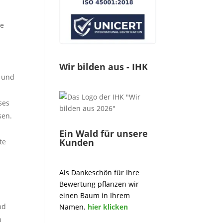
te
Wir bilden aus - IHK
g und
ses
sen.
Ein Wald für unsere
Kunden
te
Als Dankeschön für Ihre
Bewertung pflanzen wir
einen Baum in Ihrem
nd
Namen.
hier klicken
n