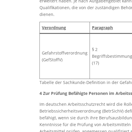
erweitert haben. Je nach Aufgabengebiet kann
Qualifikationen, die von der zuständigen Behö
dienen.
Verordnung
Paragraph
§ 2
Gefahrstoffverordnung
Begriffsbestimmun
(GefStoffV)
(17)
Tabelle der Sachkunde-Definition in der Gefa
4 Zur Prüfung Befähigte Personen im Arbeits
Im deutschen Arbeitsschutzrecht wird die Roll
Betriebssicherheitsverordnung (BetrSichV) defi
befähigt, wenn sie durch ihre Berufsausbildun
Kenntnisse für die Prüfung von Arbeitsmitteln 
Arbeitsmittel prüfen, angemessen qualifiziert