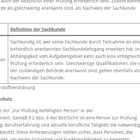
 auch der Abschluss einer Prüfung erforderlich sein. Zudem könn
rde als gleichwertig anerkannt sind, als Nachweis der Sachkunde
Definition der Sachkunde
Sachkundig ist, wer seine Fachkunde durch Teilnahme an ei
behördlich anerkannten Sachkundelehrgang erweitert hat. In
Abhängigkeit vom Aufgabengebiet kann auch eine erfolgreic
gen
Prüfung erforderlich sein. Gleichwertige Qualifikationen, die 
der zuständigen Behörde anerkannt sind, gelten ebenfalls al
Nachweis der Sachkunde.
hrstoffverordnung
schutz
e der „zur Prüfung befähigten Person“ in der
niert. Gemäß § 2 Abs. 6 der BetrSichV ist eine Person zur Prüfung
g, Berufserfahrung und aktuelle berufliche Tätigkeit die notwendi
besitzt. Diese Anforderungen stellen sicher, dass Personen, die
 sind, um deren Sicherheit und Funktionsfähigkeit zu bewerten.