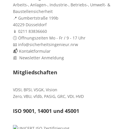
Arbeits-, Anlagen-, Industrie-, Betriebs-, Umwelt- &
Baustellensicherheit
📍 Gumbertstraße 199b
40229 Düsseldorf
📱 0211 83836660
🕔 Öffnungszeiten Mo - Fr / 9 - 17 Uhr
📧 info@sicherheitsingenieur.nrw
📬
Kontaktformular
📰 Newsletter Anmeldung
Mitgliedschaften
VDSI
,
BFSI
,
VSGK
,
Vision
Zero
,
VBU
,
vfdb
,
PASiG
,
GRC
,
VDI,
HVD
ISO 9001, 14001 und 45001