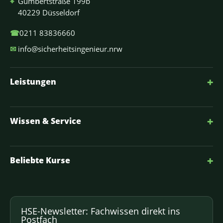
⌖
Gumbertstraße 199b
40229 Düsseldorf
☎
0211 83836660
✉
info@sicherheitsingenieur.nrw
+
Leistungen
+
Wissen & Service
+
Beliebte Kurse
HSE-Newsletter: Fachwissen direkt ins
Postfach